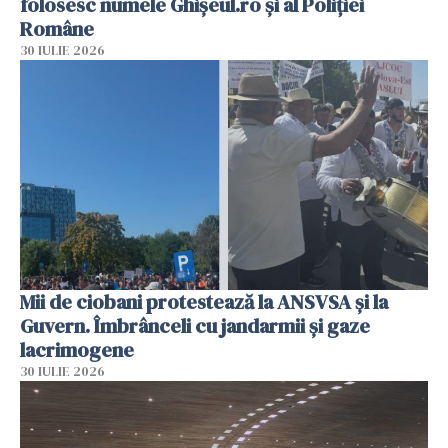
folosesc numele Ghișeul.ro și al Poliției
Române
30 IULIE 2026
Mii de ciobani protestează la ANSVSA și la
Guvern. Îmbrânceli cu jandarmii și gaze
lacrimogene
30 IULIE 2026