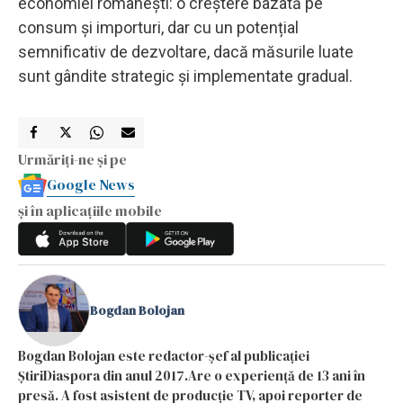
economiei românești: o creștere bazată pe
consum și importuri, dar cu un potențial
semnificativ de dezvoltare, dacă măsurile luate
sunt gândite strategic și implementate gradual.
Urmăriți-ne și pe
Google News
și în aplicațiile mobile
Bogdan Bolojan
Bogdan Bolojan este redactor-șef al publicației
ȘtiriDiaspora din anul 2017.Are o experiență de 13 ani în
presă. A fost asistent de producție TV, apoi reporter de