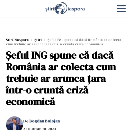
StiriDiaspora
›
Știri
›
Șeful ING spune că dacă România ar colecta
cum trebuie ar arunca țara într-o cruntă criză economică
Șeful ING spune că dacă
România ar colecta cum
trebuie ar arunca țara
într-o cruntă criză
economică
De
Bogdan Bolojan
27 NOIEMBRIE 2024