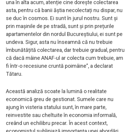
una în alta acum, atenție cine dorește colectarea
asta, pentru că banii ăștia necolectați nu dispar, nu
se duc în cosmos. Ei sunt în jurul nostru. Sunt și
prin mașinile de pe stradă, sunt și prin prețurile
apartamentelor din nordul Bucureștiului, ei sunt pe
undeva. Sigur, asta nu înseamnă că nu trebuie
îmbunătățită colectarea, dar trebuie gradual, pentru
că dacă mâine ANAF-ul ar colecta cum trebuie, am
fi într-o recesiune cruntă poimâine”, a declarat
Tătaru.
Această analiză scoate la lumină o realitate
economică greu de gestionat. Sumele care nu
ajung în visteria statului sunt, în mare parte,
reinvestite sau cheltuite în economia informală,
creând un echilibru precar. În acest context,
economistul subliniază importanța unei abordări