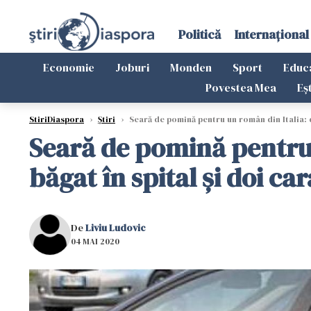
Politică
Internațional
Economie
Joburi
Monden
Sport
Educ
Povestea Mea
Eș
StiriDiaspora
›
Știri
›
Seară de pomină pentru un român din Italia: du
Seară de pomină pentru u
băgat în spital și doi ca
De
Liviu Ludovic
04 MAI 2020