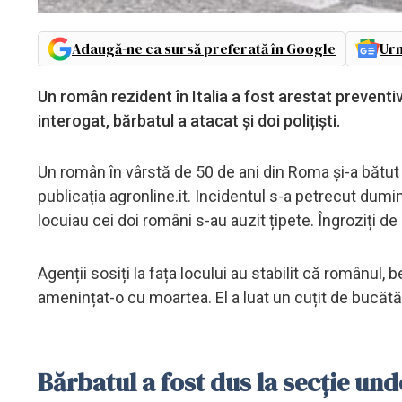
Adaugă-ne ca sursă preferată în Google
Urm
Un român rezident în Italia a fost arestat preventiv,
interogat, bărbatul a atacat și doi polițiști.
Un român în vârstă de 50 de ani din Roma și-a bătut soț
publicația agronline.it. Incidentul s-a petrecut dumi
locuiau cei doi români s-au auzit țipete. Îngroziți de
Agenții sosiți la fața locului au stabilit că românul, b
amenințat-o cu moartea. El a luat un cuțit de bucătări
Bărbatul a fost dus la secție un