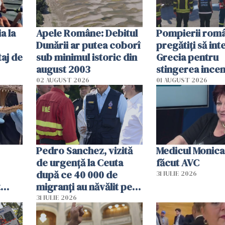
a la
Apele Române: Debitul
Pompierii româ
Dunării ar putea coborî
pregătiţi să int
aj de
sub minimul istoric din
Grecia pentru
august 2003
stingerea incen
02 AUGUST 2026
01 AUGUST 2026
Pedro Sanchez, vizită
Medicul Monica
de urgență la Ceuta
făcut AVC
după ce 40 000 de
31 IULIE 2026
t
migranți au năvălit pe
și o
teritoriul spaniol: „Vom
31 IULIE 2026
ni
mobiliza toate
resursele"