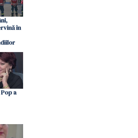
ni,
ervină în
diilor
 Pop a