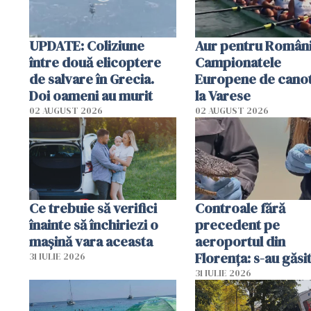
UPDATE: Coliziune
Aur pentru Români
între două elicoptere
Campionatele
de salvare în Grecia.
Europene de canot
Doi oameni au murit
la Varese
02 AUGUST 2026
02 AUGUST 2026
Ce trebuie să verifici
Controale fără
înainte să închiriezi o
precedent pe
mașină vara aceasta
aeroportul din
Florența: s-au găsi
31 IULIE 2026
capete de aligator 
31 IULIE 2026
sumă imensă de ba