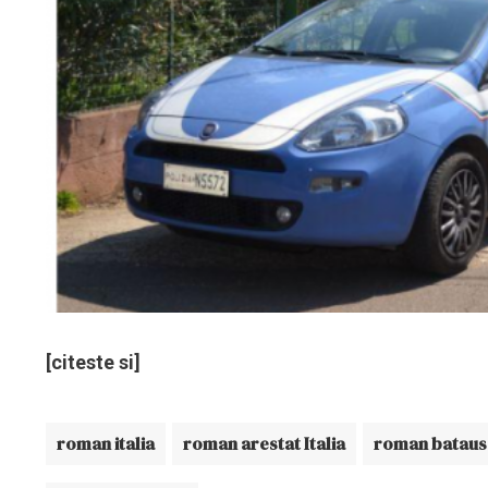
[citeste si]
roman italia
roman arestat Italia
roman bataus 