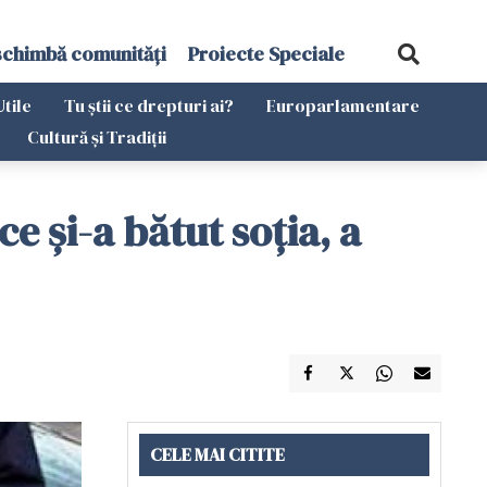
schimbă comunități
Proiecte Speciale
Utile
Tu știi ce drepturi ai?
Europarlamentare
Cultură și Tradiții
 și-a bătut soția, a
CELE MAI CITITE