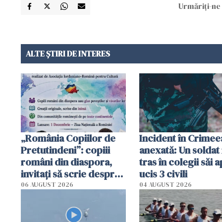
Urmăriți-ne 
ALTE ȘTIRI DE INTERES
„România Copiilor de
Incident în Crimee
Pretutindeni”: copiii
anexată: Un soldat 
români din diaspora,
tras în colegii săi a
invitați să scrie despre
ucis 3 civili
România într-un volum
06 AUGUST 2026
04 AUGUST 2026
special