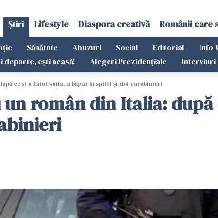
Știri
Lifestyle
Diaspora creativă
Românii care 
ație
Sănătate
Abuzuri
Social
Editorial
Info-
ti departe, ești acasă!
Alegeri Prezidențiale
Interviuri
pă ce și-a bătut soția, a băgat în spital și doi carabinieri
n român din Italia: după ce
rabinieri