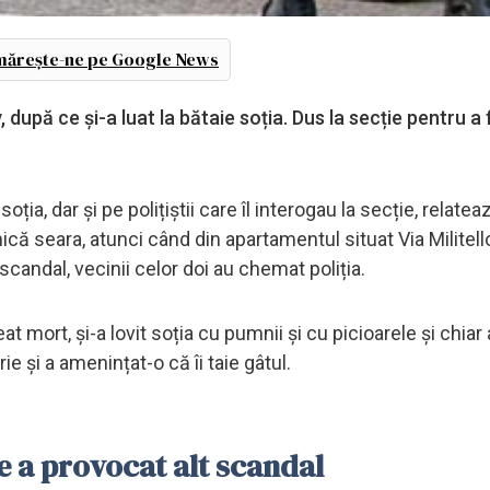
ărește-ne pe Google News
 după ce și-a luat la bătaie soția. Dus la secție pentru a f
ia, dar și pe polițiștii care îl interogau la secție, relatea
nică seara, atunci când din apartamentul situat Via Militel
 scandal, vecinii celor doi au chemat poliția.
eat mort, și-a lovit soția cu pumnii și cu picioarele și chiar 
e și a amenințat-o că îi taie gâtul.
de a provocat alt scandal