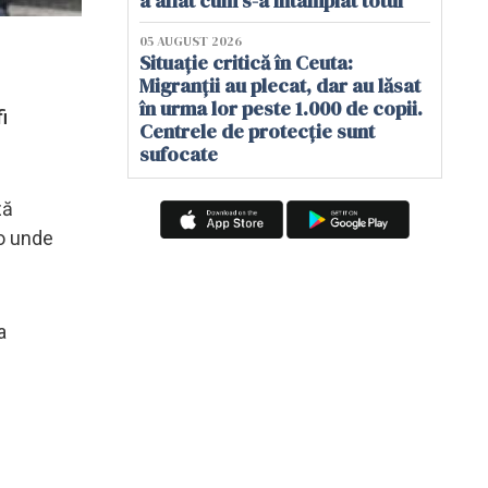
a aflat cum s-a întâmplat totul
05 AUGUST 2026
Situație critică în Ceuta:
Migranții au plecat, dar au lăsat
în urma lor peste 1.000 de copii.
i
Centrele de protecție sunt
sufocate
ză
lo unde
a