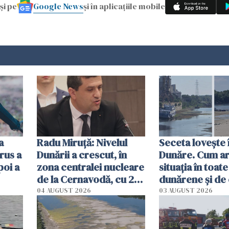
Google News
și pe
și în aplicațiile mobile
a
Radu Miruţă: Nivelul
Seceta lovește 
rus a
Dunării a crescut, în
Dunăre. Cum ar
poi a
zona centralei nucleare
situația în toate
de la Cernavodă, cu 2
dunărene și de
cm faţă de ziua trecută
România resim
04 AUGUST 2026
03 AUGUST 2026
efectele, deși a
în iulie