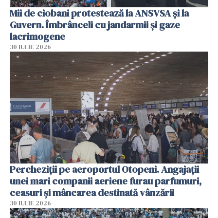
Mii de ciobani protestează la ANSVSA și la
Guvern. Îmbrânceli cu jandarmii și gaze
lacrimogene
30 IULIE 2026
Percheziții pe aeroportul Otopeni. Angajații
unei mari companii aeriene furau parfumuri,
ceasuri și mâncarea destinată vânzării
30 IULIE 2026