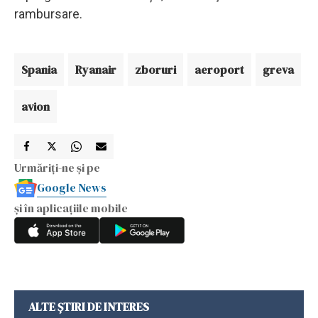
rambursare.
Spania
Ryanair
zboruri
aeroport
greva
avion
Urmăriți-ne și pe
Google News
și în aplicațiile mobile
ALTE ȘTIRI DE INTERES