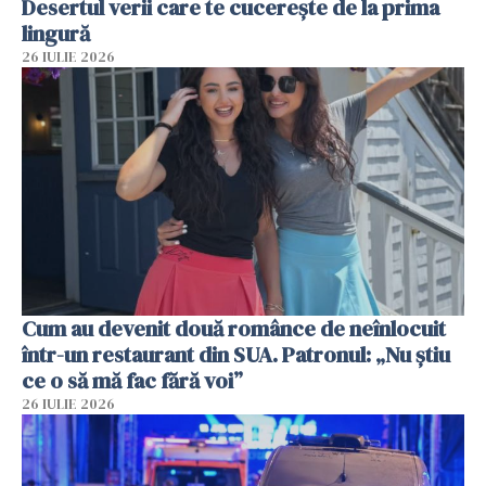
Desertul verii care te cucerește de la prima
lingură
26 IULIE 2026
Cum au devenit două românce de neînlocuit
într-un restaurant din SUA. Patronul: „Nu știu
ce o să mă fac fără voi”
26 IULIE 2026