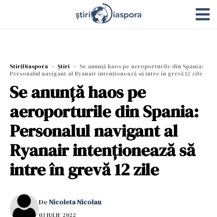
StiriDiaspora
›
Știri
›
Se anunță haos pe aeroporturile din Spania:
Personalul navigant al Ryanair intenţionează să intre în grevă 12 zile
Se anunță haos pe
aeroporturile din Spania:
Personalul navigant al
Ryanair intenţionează să
intre în grevă 12 zile
De
Nicoleta Nicolau
03 IULIE 2022