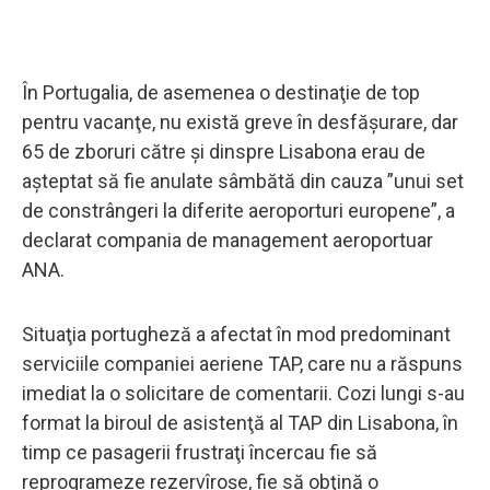
În Portugalia, de asemenea o destinaţie de top
pentru vacanţe, nu există greve în desfăşurare, dar
65 de zboruri către şi dinspre Lisabona erau de
aşteptat să fie anulate sâmbătă din cauza ”unui set
de constrângeri la diferite aeroporturi europene”, a
declarat compania de management aeroportuar
ANA.
Situaţia portugheză a afectat în mod predominant
serviciile companiei aeriene TAP, care nu a răspuns
imediat la o solicitare de comentarii. Cozi lungi s-au
format la biroul de asistenţă al TAP din Lisabona, în
timp ce pasagerii frustraţi încercau fie să
reprogrameze rezervîroşe, fie să obţină o