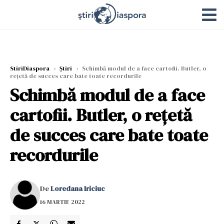
StiriDiaspora
›
Știri
›
Schimbă modul de a face cartofii. Butler, o
rețetă de succes care bate toate recordurile
Schimbă modul de a face
cartofii. Butler, o rețetă
de succes care bate toate
recordurile
De
Loredana Iriciuc
16 MARTIE 2022