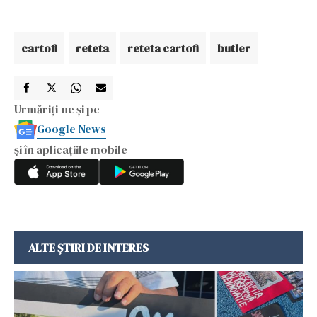
cartofi
reteta
reteta cartofi
butler
Urmăriți-ne și pe
Google News
și în aplicațiile mobile
ALTE ȘTIRI DE INTERES