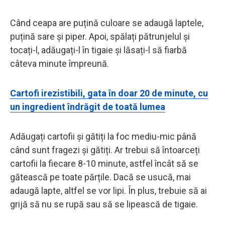
Când ceapa are puțină culoare se adaugă laptele,
puțină sare și piper. Apoi, spălați pătrunjelul și
tocați-l, adăugați-l în tigaie și lăsați-l să fiarbă
câteva minute împreună.
Cartofi irezistibili, gata în doar 20 de minute, cu
un ingredient îndrăgit de toată lumea
Adăugați cartofii și gătiți la foc mediu-mic până
când sunt fragezi și gătiți. Ar trebui să întoarceți
cartofii la fiecare 8-10 minute, astfel încât să se
gătească pe toate părțile. Dacă se usucă, mai
adaugă lapte, altfel se vor lipi. În plus, trebuie să ai
grijă să nu se rupă sau să se lipească de tigaie.