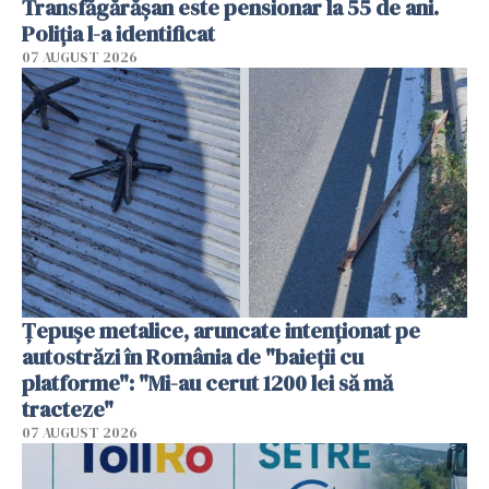
Transfăgărășan este pensionar la 55 de ani.
Poliția l-a identificat
07 AUGUST 2026
Țepușe metalice, aruncate intenționat pe
autostrăzi în România de "baieții cu
platforme": "Mi-au cerut 1200 lei să mă
tracteze"
07 AUGUST 2026