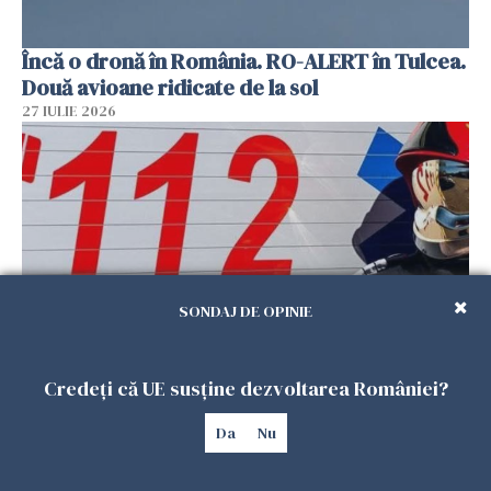
Încă o dronă în România. RO-ALERT în Tulcea.
Două avioane ridicate de la sol
27 IULIE 2026
SONDAJ DE OPINIE
Mobilizare în Buzău. Pompierii au efectuat
Credeți că UE susține dezvoltarea României?
căutări, după ce un bărbat a anunțat la 112 că a
Da
Nu
văzut un obiect luminos
27 IULIE 2026