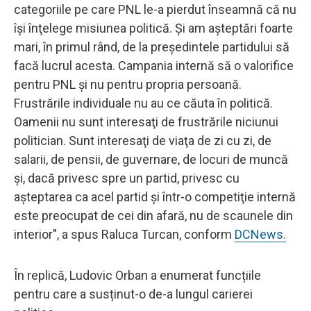
categoriile pe care PNL le-a pierdut înseamnă că nu
îşi înţelege misiunea politică. Şi am aşteptări foarte
mari, în primul rând, de la preşedintele partidului să
facă lucrul acesta. Campania internă să o valorifice
pentru PNL şi nu pentru propria persoană.
Frustrările individuale nu au ce căuta în politică.
Oamenii nu sunt interesaţi de frustrările niciunui
politician. Sunt interesaţi de viaţa de zi cu zi, de
salarii, de pensii, de guvernare, de locuri de muncă
şi, dacă privesc spre un partid, privesc cu
aşteptarea ca acel partid şi într-o competiţie internă
este preocupat de cei din afară, nu de scaunele din
interior", a spus Raluca Turcan, conform
DCNews.
În replică, Ludovic Orban a enumerat funcțiile
pentru care a susținut-o de-a lungul carierei