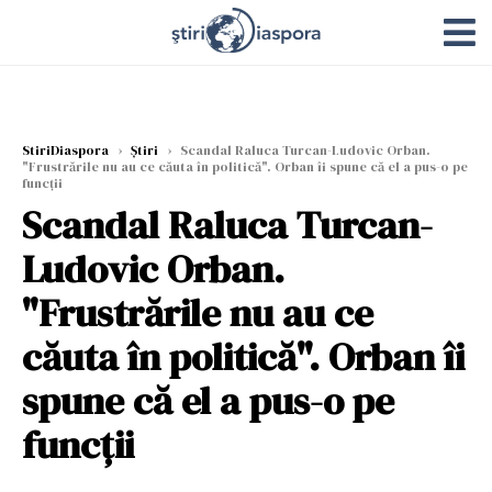
StiriDiaspora
›
Știri
›
Scandal Raluca Turcan-Ludovic Orban.
"Frustrările nu au ce căuta în politică". Orban îi spune că el a pus-o pe
funcții
Scandal Raluca Turcan-
Ludovic Orban.
"Frustrările nu au ce
căuta în politică". Orban îi
spune că el a pus-o pe
funcții