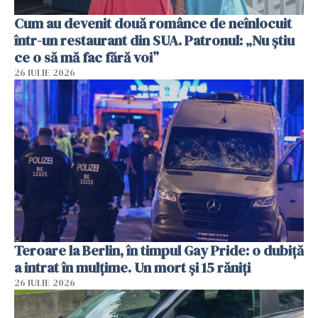
Cum au devenit două românce de neînlocuit
într-un restaurant din SUA. Patronul: „Nu știu
ce o să mă fac fără voi”
26 IULIE 2026
Teroare la Berlin, în timpul Gay Pride: o dubiță
a intrat în mulțime. Un mort și 15 răniți
26 IULIE 2026