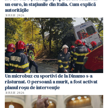
un euro, în stațiunile din Italia. Cum explică
autoritățile
31 IULIE 2026
Un microbuz cu sportivi de la Dinamo s-a
răsturnat. O persoană a murit, a fost activat
planul roșu de intervenție
31 IULIE 2026