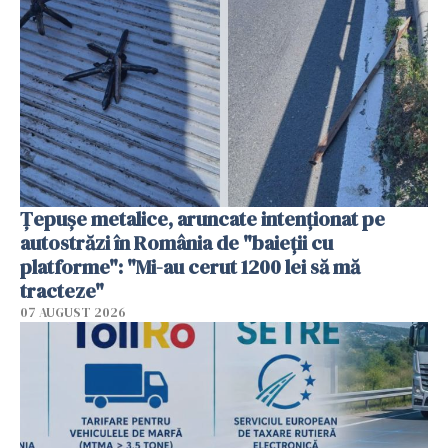
Țepușe metalice, aruncate intenționat pe
autostrăzi în România de "baieții cu
platforme": "Mi-au cerut 1200 lei să mă
tracteze"
07 AUGUST 2026