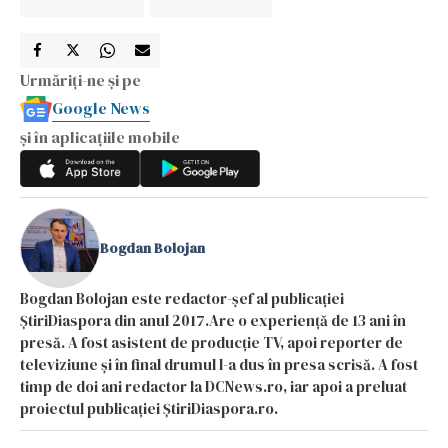
Urmăriți-ne și pe
Google News
și în aplicațiile mobile
Bogdan Bolojan
Bogdan Bolojan este redactor-șef al publicației
ȘtiriDiaspora din anul 2017.Are o experiență de 13 ani în
presă. A fost asistent de producție TV, apoi reporter de
televiziune și în final drumul l-a dus în presa scrisă. A fost
timp de doi ani redactor la DCNews.ro, iar apoi a preluat
proiectul publicației ȘtiriDiaspora.ro.