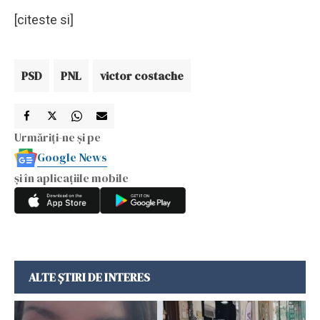
[citeste si]
PSD
PNL
victor costache
Urmăriți-ne și pe
Google News
și în aplicațiile mobile
ALTE ȘTIRI DE INTERES