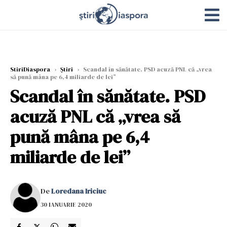
StiriDiaspora
›
Știri
›
Scandal în sănătate. PSD acuză PNL că „vrea
să pună mâna pe 6,4 miliarde de lei”
Scandal în sănătate. PSD
acuză PNL că „vrea să
pună mâna pe 6,4
miliarde de lei”
De
Loredana Iriciuc
30 IANUARIE 2020