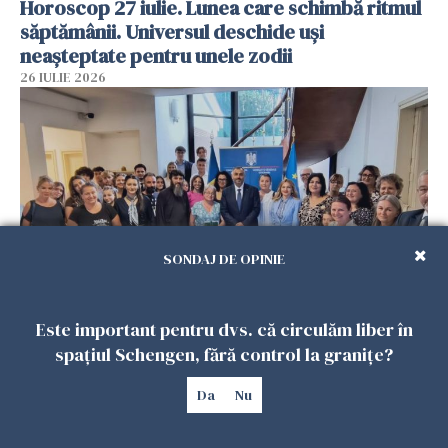
Horoscop 27 iulie. Lunea care schimbă ritmul
săptămânii. Universul deschide uși
neașteptate pentru unele zodii
26 IULIE 2026
SONDAJ DE OPINIE
Accidente, spitalizare sau alte urgențe?
Este important pentru dvs. că circulăm liber în
Consulatul României la Roma promite
spațiul Schengen, fără control la granițe?
intervenții în doar 24 de ore
Da
Nu
26 IULIE 2026