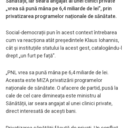
Sănătății, iar seara angajat al unei clinici private”
„vrea să pună mâna pe 6,4 miliarde de lei”, prin
privatizarea programelor naționale de sănătate.
Social-democrații pun în acest context întrebarea
cum va reacționa atât președintele Klaus Iohannis,
cât și instituțiile statului la acest gest, catalogându-l
drept „un furt pe față”.
„PNL vrea sa pună mâna pe 6,4 miliarde de lei.
Aceasta este MIZA privatizării programelor
naționale de sănătate. O afacere de partid, pusă la
cale de cel care dimineața este ministru al
Sănătății, iar seara angajat al unei clinici private,
direct interesată de acești bani.
Privatizarea sănătății făcută de privați. Un conflict