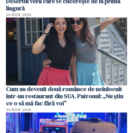
Desertul verii care te cucerește de la prima
lingură
26 IULIE 2026
Cum au devenit două românce de neînlocuit
într-un restaurant din SUA. Patronul: „Nu știu
ce o să mă fac fără voi”
26 IULIE 2026