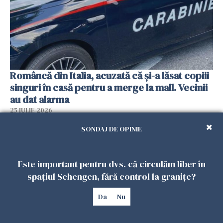
Româncă din Italia, acuzată că și-a lăsat copiii
singuri în casă pentru a merge la mall. Vecinii
au dat alarma
25 IULIE 2026
SONDAJ DE OPINIE
Este important pentru dvs. că circulăm liber în
spațiul Schengen, fără control la granițe?
Da
Nu