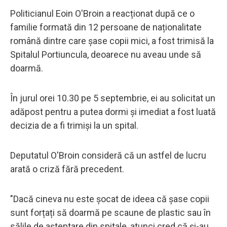
Politicianul Eoin O'Broin a reacționat după ce o
familie formată din 12 persoane de naționalitate
română dintre care șase copii mici, a fost trimisă la
Spitalul Portiuncula, deoarece nu aveau unde să
doarmă.
În jurul orei 10.30 pe 5 septembrie, ei au solicitat un
adăpost pentru a putea dormi și imediat a fost luată
decizia de a fi trimiși la un spital.
Deputatul O'Broin consideră că un astfel de lucru
arată o criză fără precedent.
"Dacă cineva nu este șocat de ideea că șase copii
sunt forțați să doarmă pe scaune de plastic sau în
sălile de așteptare din spitale, atunci cred că și-au