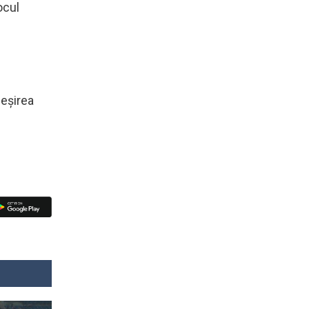
ocul
ieşirea