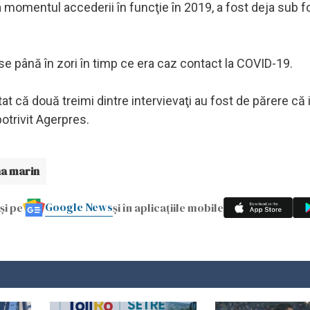
 momentul accederii în funcţie în 2019, a fost deja sub f
se până în zori în timp ce era caz contact la COVID-19.
t că două treimi dintre intervievaţi au fost de părere că 
potrivit Agerpres.
a marin
Google News
și pe
și în aplicațiile mobile