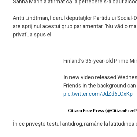
Sanna Marin a afirmat că la petrecere s-a băut alcool
Antti Lindtman, liderul deputaţilor Partidului Social
are sprijinul acestui grup parlamentar. 'Nu văd o m
privat', a spus el.
Finland’s 36-year-old Prime Min
In new video released Wednesd
Friends in the background can
pic.twitter.com/JdZd6LOxKp
— Citizen Free Press (@CitizenFree
În ce priveşte testul antidrog, rămâne la latitudinea