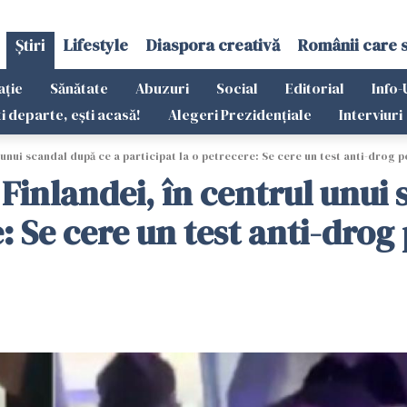
Știri
Lifestyle
Diaspora creativă
Românii care 
ație
Sănătate
Abuzuri
Social
Editorial
Info-
ti departe, ești acasă!
Alegeri Prezidențiale
Interviuri
unui scandal după ce a participat la o petrecere: Se cere un test anti-drog 
Finlandei, în centrul unui 
e: Se cere un test anti-dro