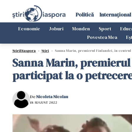
Politică
Internațional
Economie
Joburi
Monden
Sport
Educ
Povestea Mea
Eș
StiriDiaspora
›
Știri
›
Sanna Marin, premierul Finlandei, în centrul 
Sanna Marin, premierul 
participat la o petrecer
De
Nicoleta Nicolau
18 AUGUST 2022