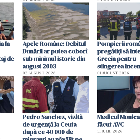
cm faţă de ziua trecută
România resim
efectele, deși a
în iulie
a la
Apele Române: Debitul
Pompierii româ
Dunării ar putea coborî
pregătiţi să int
aj de
sub minimul istoric din
Grecia pentru
august 2003
stingerea incen
02 AUGUST 2026
01 AUGUST 2026
Pedro Sanchez, vizită
Medicul Monica
de urgență la Ceuta
făcut AVC
după ce 40 000 de
31 IULIE 2026
t
migranți au năvălit pe