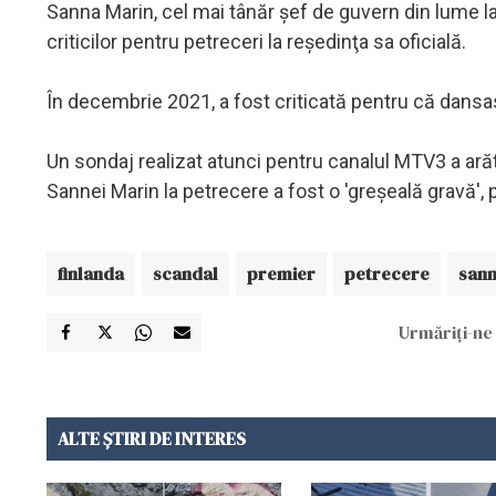
Sanna Marin, cel mai tânăr şef de guvern din lume la
criticilor pentru petreceri la reşedinţa sa oficială.
În decembrie 2021, a fost criticată pentru că dansa
Un sondaj realizat atunci pentru canalul MTV3 a arăta
Sannei Marin la petrecere a fost o 'greşeală gravă', 
finlanda
scandal
premier
petrecere
sann
Urmăriți-ne 
ALTE ȘTIRI DE INTERES