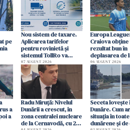
Nou sistem de taxare.
Europa League:
at pe
Aplicarea tarifelor
Craiova obține
nia
pentru rovinietă şi
rezultat bun în
sistemul TollRo va
deplasarea de 
începe la 1 octombrie
07 AUGUST 2026
06 AUGUST 2026
ă
a
Radu Miruţă: Nivelul
Seceta lovește 
rus a
Dunării a crescut, în
Dunăre. Cum ar
poi a
zona centralei nucleare
situația în toate
de la Cernavodă, cu 2
dunărene și de
04 AUGUST 2026
03 AUGUST 2026