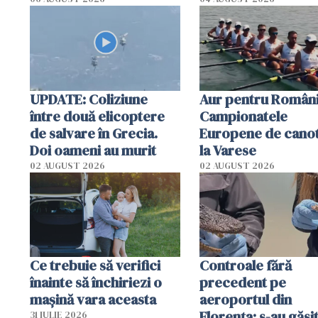
România într-un volum
special
UPDATE: Coliziune
Aur pentru Români
între două elicoptere
Campionatele
de salvare în Grecia.
Europene de canot
Doi oameni au murit
la Varese
02 AUGUST 2026
02 AUGUST 2026
Ce trebuie să verifici
Controale fără
înainte să închiriezi o
precedent pe
mașină vara aceasta
aeroportul din
Florența: s-au găsi
31 IULIE 2026