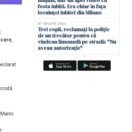
mașină, într-un apel video cu
fosta iubită. Era chiar în fața
locuinței iubitei din Milano
07 AUGUST 2026
Trei copii, reclamați la poliție
t
de un trecător pentru că
ecere,
vindeau limonadă pe stradă: "Nu
aveau autorizație"
eclarat
ocrată
 Marin.
m-