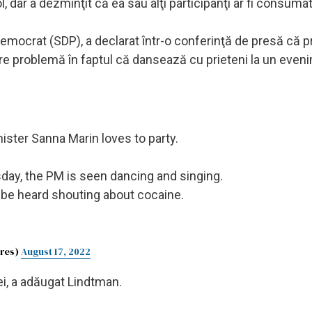
, dar a dezminţit că ea sau alţi participanţi ar fi consumat
-Democrat (SDP), a declarat într-o conferinţă de presă că 
are problemă în faptul că dansează cu prieteni la un even
ister Sanna Marin loves to party.
ay, the PM is seen dancing and singing.
 be heard shouting about cocaine.
Pres)
August 17, 2022
 ei, a adăugat Lindtman.