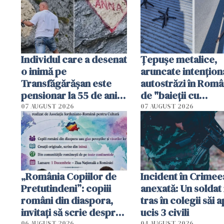
Individul care a desenat
Țepușe metalice,
o inimă pe
aruncate intențion
Transfăgărășan este
autostrăzi în Româ
pensionar la 55 de ani.
de "baieții cu
Poliția l-a identificat
platforme": "Mi-au
07 AUGUST 2026
07 AUGUST 2026
cerut 1200 lei să m
tracteze"
„România Copiilor de
Incident în Crimee
Pretutindeni”: copiii
anexată: Un soldat 
români din diaspora,
tras în colegii săi a
invitați să scrie despre
ucis 3 civili
06 AUGUST 2026
04 AUGUST 2026