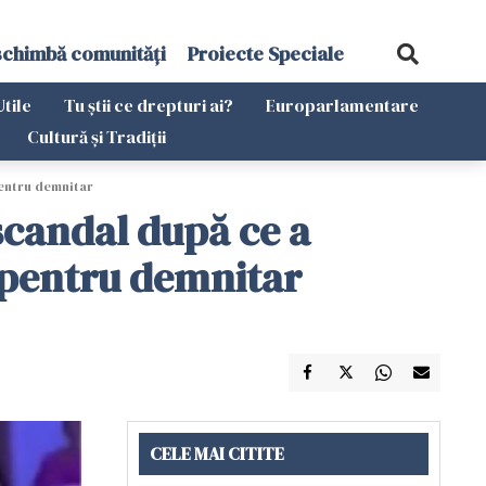
schimbă comunități
Proiecte Speciale
Utile
Tu știi ce drepturi ai?
Europarlamentare
Cultură și Tradiții
pentru demnitar
scandal după ce a
g pentru demnitar
CELE MAI CITITE