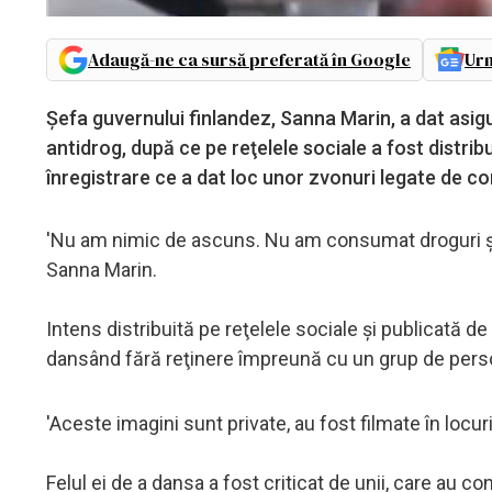
Adaugă-ne ca sursă preferată în Google
Urm
Şefa guvernului finlandez, Sanna Marin, a dat asigu
antidrog, după ce pe reţelele sociale a fost distrib
înregistrare ce a dat loc unor zvonuri legate de c
'Nu am nimic de ascuns. Nu am consumat droguri şi,
Sanna Marin.
Intens distribuită pe reţelele sociale şi publicată d
dansând fără reţinere împreună cu un grup de pers
'Aceste imagini sunt private, au fost filmate în locu
Felul ei de a dansa a fost criticat de unii, care au 