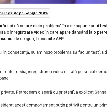
ărește-ne pe Google News
rări joi că nu are nicio problemă în a se supune unui tes
uită o înregistrare video în care apare dansând la o petr
onsumul de droguri, transmite AFP.
 în consecinţă, nu am nicio problemă să fac un test', a d
e diferite media, înregistrarea video o arată pe social-dem
oane.
ri private. Petreceam o seară cu prieteni', a explicat Sanna
considerat acest comportament puţin potrivit pentru un pri