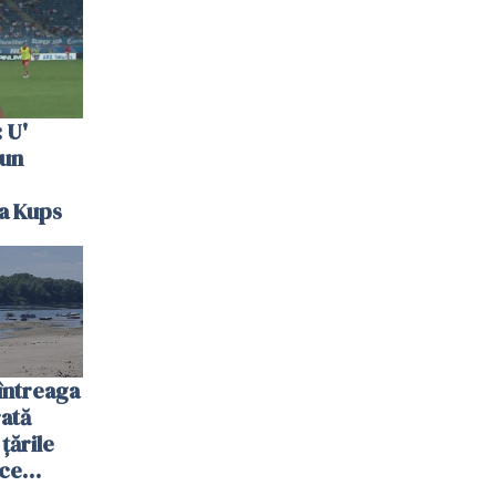
 U'
 un
la Kups
întreaga
ată
 țările
 ce