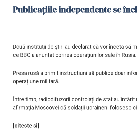
Publicațiile independente se înc
Două instituții de știri au declarat că vor înceta să 
ce BBC a anunțat oprirea operațiunilor sale în Rusia.
Presa rusă a primit instrucțiuni să publice doar infor
operațiune militară.
Între timp, radiodifuzorii controlați de stat au întă
afirmația Moscovei că soldații ucraineni folosesc ci
[citeste si]