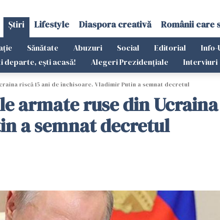
Știri
Lifestyle
Diaspora creativă
Românii care 
ație
Sănătate
Abuzuri
Social
Editorial
Info-
ti departe, ești acasă!
Alegeri Prezidențiale
Interviuri
Ucraina riscă 15 ani de închisoare. Vladimir Putin a semnat decretul
ile armate ruse din Ucraina 
tin a semnat decretul