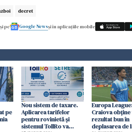
azboi
decret
Google News
și pe
și în aplicațiile mobile
Nou sistem de taxare.
Europa League:
at pe
Aplicarea tarifelor
Craiova obține
nia
pentru rovinietă şi
rezultat bun în
sistemul TollRo va
deplasarea de 