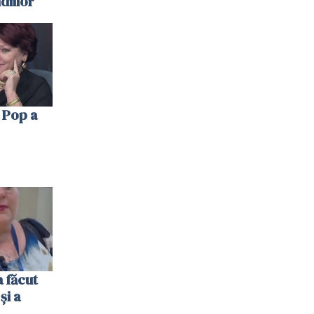
diilor
 Pop a
 făcut
și a