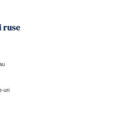
i ruse
-au
e-uri