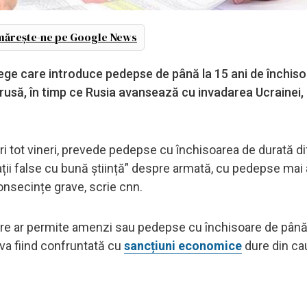
ărește-ne pe Google News
 lege care introduce pedepse de până la 15 ani de închis
 rusă, în timp ce Rusia avansează cu invadarea Ucrainei,
ri tot vineri, prevede pedepse cu închisoarea de durată dif
ții false cu bună știință” despre armată, cu pedepse mai
nsecințe grave, scrie cnn.
re ar permite amenzi sau pedepse cu închisoare de până l
va fiind confruntată cu
sancțiuni economice
dure din ca