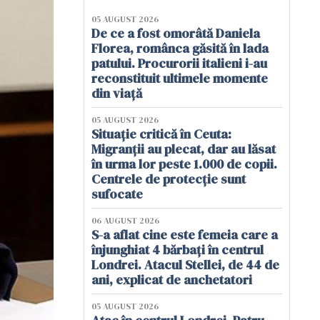
05 AUGUST 2026
De ce a fost omorâtă Daniela
Florea, românca găsită în lada
patului. Procurorii italieni i-au
reconstituit ultimele momente
din viață
05 AUGUST 2026
Situație critică în Ceuta:
Migranții au plecat, dar au lăsat
în urma lor peste 1.000 de copii.
Centrele de protecție sunt
sufocate
06 AUGUST 2026
S-a aflat cine este femeia care a
înjunghiat 4 bărbați în centrul
Londrei. Atacul Stellei, de 44 de
ani, explicat de anchetatori
05 AUGUST 2026