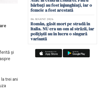
Atac în centrul Londrei. Patru
bărbați au fost înjunghiați, iar o
femeie a fost arestată
06 AUGUST 2026
Român, găsit mort pe stradă în
oare
Italia. NU era un om al străzii, iar
polițiștii au în lucru o singură
variantă
erită și
 aspre
a trei ani
uza