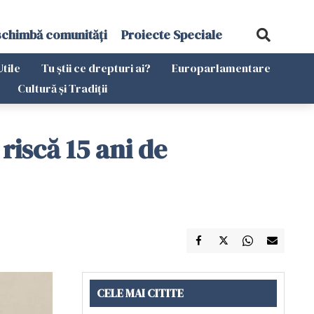
schimbă comunități
Proiecte Speciale
Utile
Tu știi ce drepturi ai?
Europarlamentare
Cultură și Tradiții
riscă 15 ani de
CELE MAI CITITE