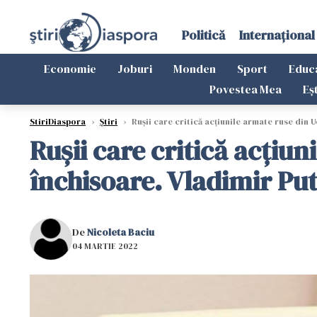
Politică
Internațional
Economie
Joburi
Monden
Sport
Educ
Povestea Mea
Eș
StiriDiaspora
›
Știri
›
Rușii care critică acțiunile armate ruse din 
Rușii care critică acțiun
închisoare. Vladimir Pu
De
Nicoleta Baciu
04 MARTIE 2022