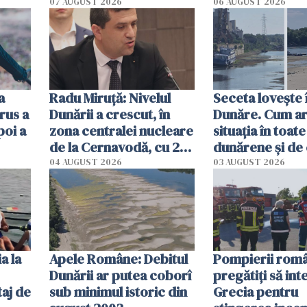
începe la 1 octombrie
07 AUGUST 2026
06 AUGUST 2026
ă
a
Radu Miruţă: Nivelul
Seceta lovește 
rus a
Dunării a crescut, în
Dunăre. Cum ar
poi a
zona centralei nucleare
situația în toate
de la Cernavodă, cu 2
dunărene și de
cm faţă de ziua trecută
România resim
04 AUGUST 2026
03 AUGUST 2026
efectele, deși a
în iulie
a la
Apele Române: Debitul
Pompierii româ
Dunării ar putea coborî
pregătiţi să int
aj de
sub minimul istoric din
Grecia pentru