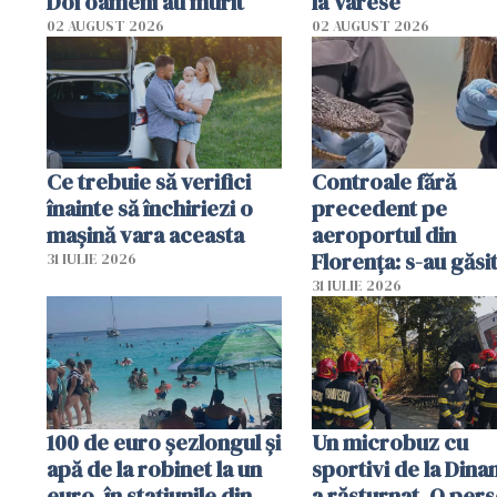
Doi oameni au murit
la Varese
02 AUGUST 2026
02 AUGUST 2026
Ce trebuie să verifici
Controale fără
înainte să închiriezi o
precedent pe
mașină vara aceasta
aeroportul din
Florența: s-au găsi
31 IULIE 2026
capete de aligator 
31 IULIE 2026
sumă imensă de ba
100 de euro șezlongul și
Un microbuz cu
apă de la robinet la un
sportivi de la Dina
euro, în stațiunile din
a răsturnat. O per