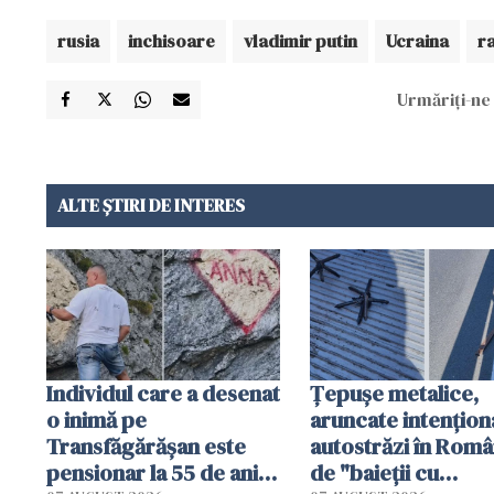
rusia
inchisoare
vladimir putin
Ucraina
r
Urmăriți-ne 
ALTE ȘTIRI DE INTERES
Individul care a desenat
Țepușe metalice,
o inimă pe
aruncate intențion
Transfăgărășan este
autostrăzi în Româ
pensionar la 55 de ani.
de "baieții cu