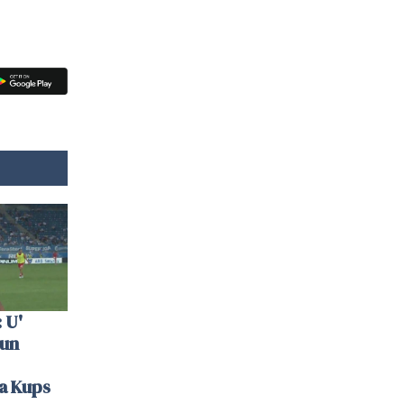
 U'
 un
la Kups