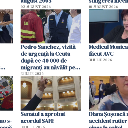
august 2003
stingerea incen
02 AUGUST 2026
01 AUGUST 2026
Pedro Sanchez, vizită
Medicul Monica
de urgență la Ceuta
făcut AVC
după ce 40 000 de
31 IULIE 2026
t
migranți au năvălit pe
și o
teritoriul spaniol: „Vom
31 IULIE 2026
ni
mobiliza toate
resursele"
Senatul a aprobat
Diana Șoșoacă a
mo s-
acordul SAFE
accident rutier 
soană
ajuns la spital
30 IULIE 2026