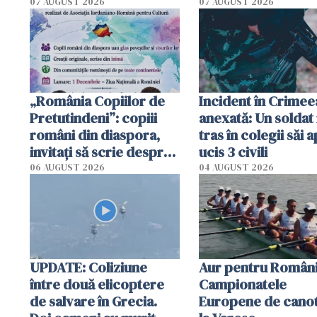
Poliția l-a identificat
platforme": "Mi-au
07 AUGUST 2026
07 AUGUST 2026
cerut 1200 lei să m
tracteze"
„România Copiilor de
Incident în Crimee
Pretutindeni”: copiii
anexată: Un soldat 
români din diaspora,
tras în colegii săi a
invitați să scrie despre
ucis 3 civili
România într-un volum
06 AUGUST 2026
04 AUGUST 2026
special
UPDATE: Coliziune
Aur pentru Români
între două elicoptere
Campionatele
de salvare în Grecia.
Europene de canot