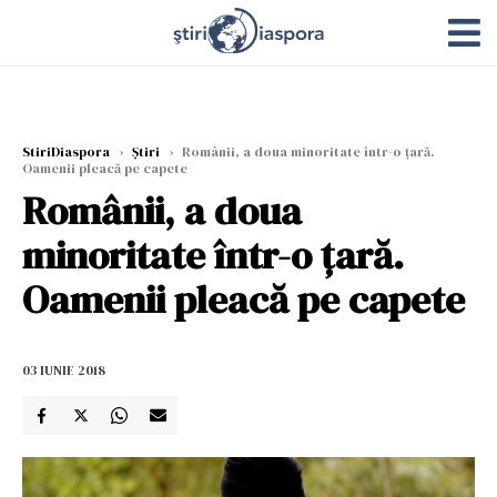
StiriDiaspora
›
Știri
›
Românii, a doua minoritate într-o țară.
Oamenii pleacă pe capete
Românii, a doua
minoritate într-o țară.
Oamenii pleacă pe capete
03 IUNIE 2018