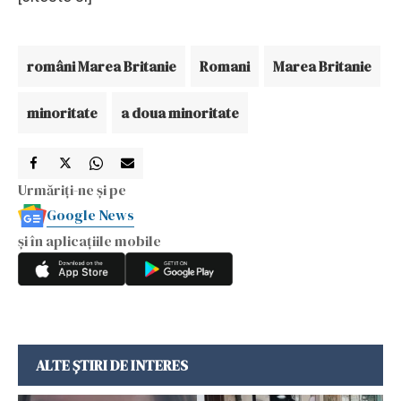
români Marea Britanie
Romani
Marea Britanie
minoritate
a doua minoritate
Urmăriți-ne și pe
Google News
și în aplicațiile mobile
ALTE ȘTIRI DE INTERES