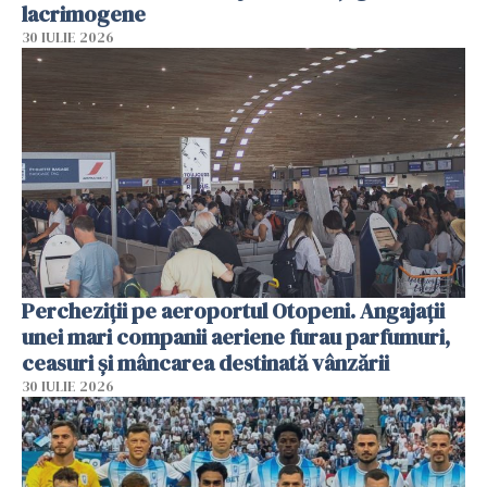
lacrimogene
30 IULIE 2026
Percheziții pe aeroportul Otopeni. Angajații
unei mari companii aeriene furau parfumuri,
ceasuri și mâncarea destinată vânzării
30 IULIE 2026