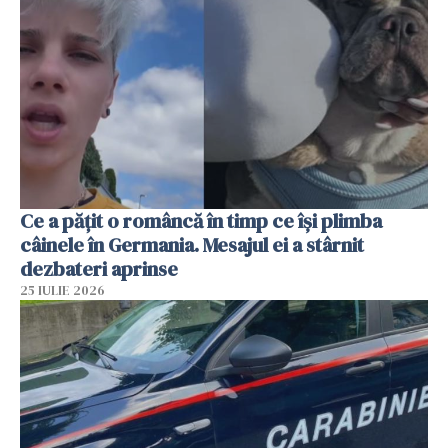
Ce a pățit o româncă în timp ce își plimba
câinele în Germania. Mesajul ei a stârnit
dezbateri aprinse
25 IULIE 2026