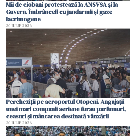
Mii de ciobani protestează la ANSVSA și la
Guvern. Îmbrânceli cu jandarmii și gaze
lacrimogene
30 IULIE 2026
Percheziții pe aeroportul Otopeni. Angajații
unei mari companii aeriene furau parfumuri,
ceasuri și mâncarea destinată vânzării
30 IULIE 2026