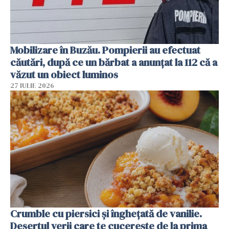
Mobilizare în Buzău. Pompierii au efectuat
căutări, după ce un bărbat a anunțat la 112 că a
văzut un obiect luminos
27 IULIE 2026
Crumble cu piersici și înghețată de vanilie.
Desertul verii care te cucerește de la prima