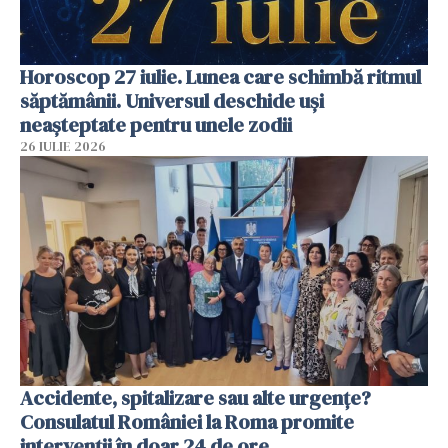
Horoscop 27 iulie. Lunea care schimbă ritmul
săptămânii. Universul deschide uși
neașteptate pentru unele zodii
26 IULIE 2026
Accidente, spitalizare sau alte urgențe?
Consulatul României la Roma promite
intervenții în doar 24 de ore