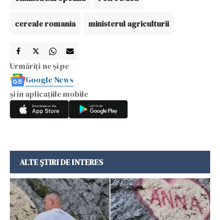
cereale romania
ministerul agriculturii
Urmăriți-ne și pe
Google News
și în aplicațiile mobile
ALTE ȘTIRI DE INTERES