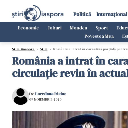
Politică
Internațional
Economie
Joburi
Monden
Sport
Educ
Povestea Mea
Eș
StiriDiaspora
›
Știri
›
România a intrat în carantină parțială pentru o
România a intrat în cara
circulaţie revin în actua
De
Loredana Iriciuc
09 NOIEMBRIE 2020