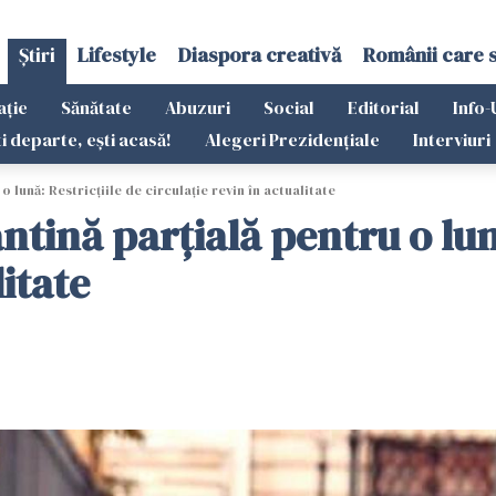
Știri
Lifestyle
Diaspora creativă
Românii care 
ație
Sănătate
Abuzuri
Social
Editorial
Info-
ti departe, ești acasă!
Alegeri Prezidențiale
Interviuri
 lună: Restricţiile de circulaţie revin în actualitate
ntină parțială pentru o lună
litate