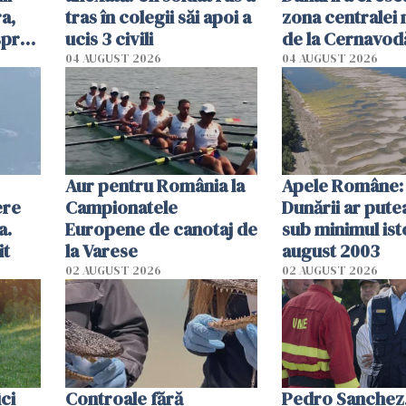
a,
tras în colegii săi apoi a
zona centralei 
spre
ucis 3 civili
de la Cernavodă
olum
cm faţă de ziua
04 AUGUST 2026
04 AUGUST 2026
Aur pentru România la
Apele Române: 
ere
Campionatele
Dunării ar pute
a.
Europene de canotaj de
sub minimul ist
it
la Varese
august 2003
02 AUGUST 2026
02 AUGUST 2026
ici
Controale fără
Pedro Sanchez, 