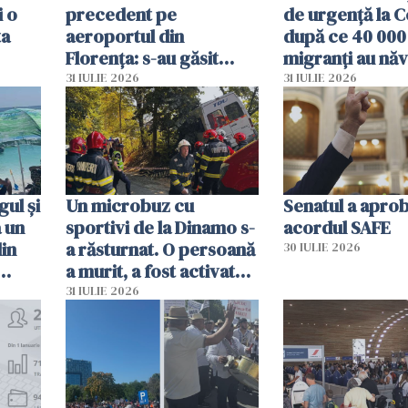
i o
precedent pe
de urgență la C
ta
aeroportul din
după ce 40 000
Florența: s-au găsit
migranți au năv
capete de aligator și o
teritoriul spani
31 IULIE 2026
31 IULIE 2026
sumă imensă de bani
mobiliza toate
resursele"
ul și
Un microbuz cu
Senatul a apro
a un
sportivi de la Dinamo s-
acordul SAFE
din
a răsturnat. O persoană
30 IULIE 2026
a murit, a fost activat
planul roșu de
31 IULIE 2026
intervenție