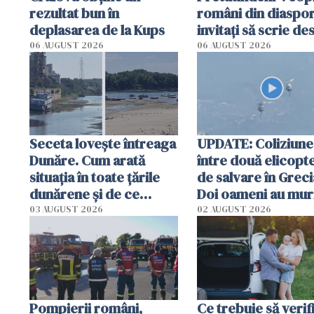
rezultat bun în
români din diaspor
deplasarea de la Kups
invitați să scrie de
România într-un v
06 AUGUST 2026
06 AUGUST 2026
special
Seceta lovește întreaga
UPDATE: Coliziune
Dunăre. Cum arată
între două elicopt
situația în toate țările
de salvare în Greci
dunărene și de ce
Doi oameni au mur
România resimte
03 AUGUST 2026
02 AUGUST 2026
efectele, deși a plouat
în iulie
Pompierii români,
Ce trebuie să verif