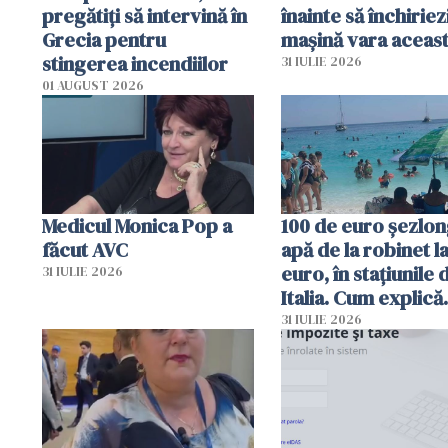
pregătiţi să intervină în
înainte să închiriez
Grecia pentru
mașină vara aceas
stingerea incendiilor
31 IULIE 2026
01 AUGUST 2026
Medicul Monica Pop a
100 de euro șezlong
făcut AVC
apă de la robinet l
euro, în stațiunile 
31 IULIE 2026
Italia. Cum explică
autoritățile
31 IULIE 2026