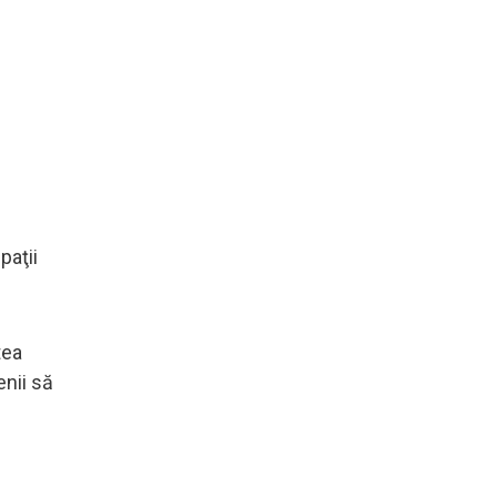
paţii
tea
enii să