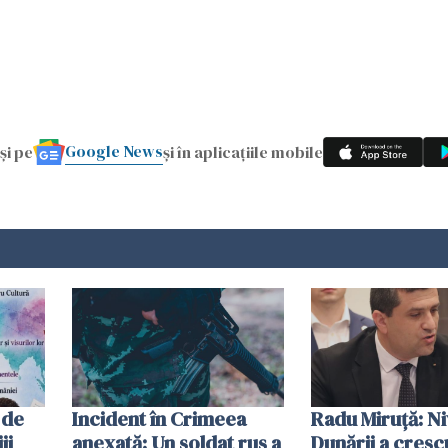
Google News
și pe
și în aplicațiile mobile
 de
Incident în Crimeea
Radu Miruţă: Ni
ii
anexată: Un soldat rus a
Dunării a crescu