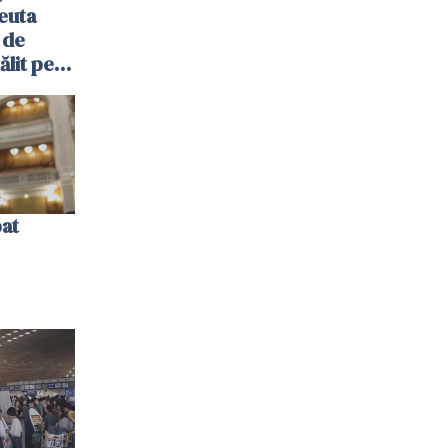
euta
 de
ălit pe
ol: „Vom
bat