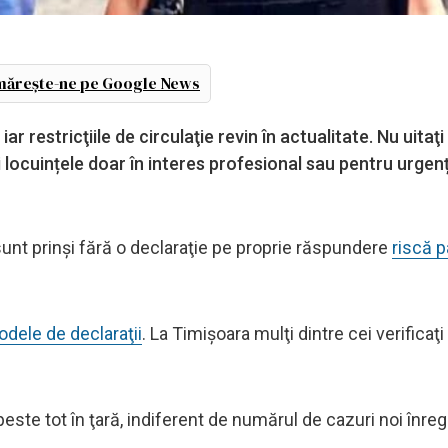
ărește-ne pe Google News
ar restricţiile de circulaţie revin în actualitate. Nu uitaţ
ţi locuințele doar în interes profesional sau pentru urgen
re sunt prinși fără o declaraţie pe proprie răspundere
riscă p
dele de declaraţii
. La Timişoara mulţi dintre cei verificaţi
este tot în ţară, indiferent de numărul de cazuri noi înreg
.