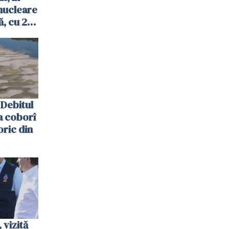
nucleare
, cu 2
 trecută
Debitul
a coborî
oric din
vizită