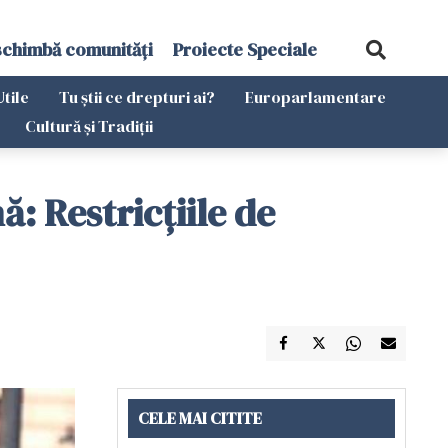
schimbă comunități
Proiecte Speciale
Utile
Tu știi ce drepturi ai?
Europarlamentare
Cultură și Tradiții
: Restricţiile de
CELE MAI CITITE