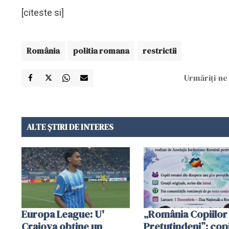
[citeste si]
România
politia romana
restrictii
Urmăriți-ne 
ALTE ȘTIRI DE INTERES
Europa League: U'
„România Copiilor
Craiova obține un
Pretutindeni”: copi