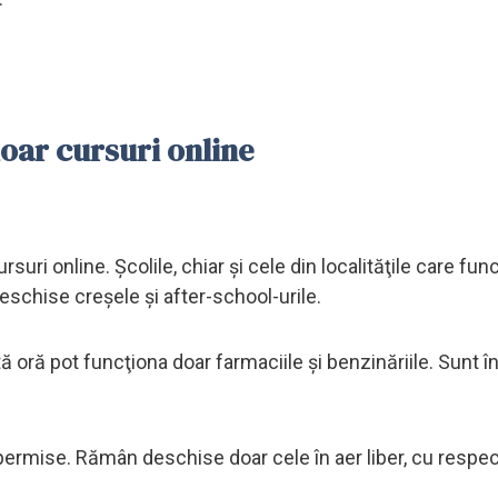
doar cursuri online
suri online. Şcolile, chiar şi cele din localităţile care fu
eschise creşele şi after-school-urile.
 oră pot funcţiona doar farmaciile şi benzinăriile. Sunt î
unt permise. Rămân deschise doar cele în aer liber, cu respe