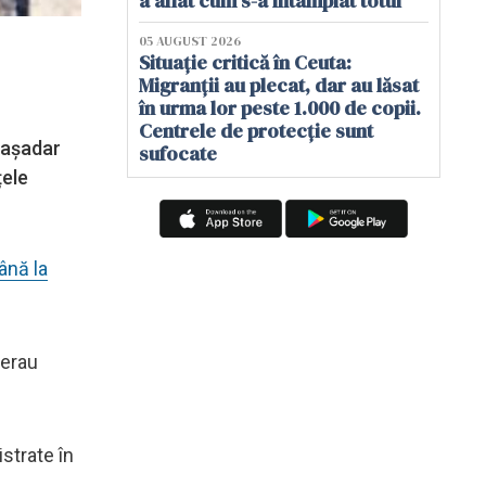
a aflat cum s-a întâmplat totul
05 AUGUST 2026
Situație critică în Ceuta:
Migranții au plecat, dar au lăsat
în urma lor peste 1.000 de copii.
Centrele de protecție sunt
i aşadar
sufocate
țele
ână la
 erau
istrate în