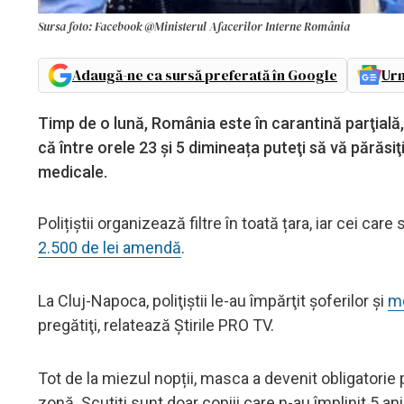
Sursa foto: Facebook @Ministerul Afacerilor Interne România
Adaugă-ne ca sursă preferată în Google
Urm
Timp de o lună, România este în carantină parţială, i
că între orele 23 și 5 dimineața puteţi să vă părăsi
medicale.
Polițiștii organizează filtre în toată țara, iar cei ca
2.500 de lei amendă
.
La Cluj-Napoca, poliţiştii le-au împărţit şoferilor şi
mo
pregătiţi, relatează Știrile PRO TV.
Tot de la miezul nopții, masca a devenit obligatorie p
zonă. Scutiţi sunt doar copiii care n-au împlinit 5 ani