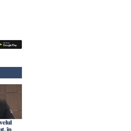
velul
t, în