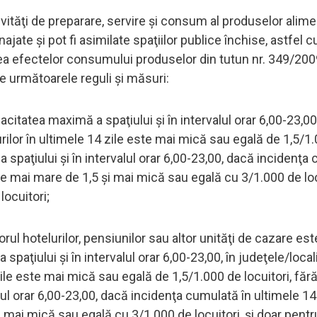
ivităţi de preparare, servire şi consum al produselor alime
ajate şi pot fi asimilate spaţiilor publice închise, astfel
ea efectelor consumului produselor din tutun nr. 349/200
le următoarele reguli şi măsuri:
citatea maximă a spaţiului şi în intervalul orar 6,00-23,00,
rilor în ultimele 14 zile este mai mică sau egală de 1,5/1
 spaţiului şi în intervalul orar 6,00-23,00, dacă incidenţa
ste mai mare de 1,5 şi mai mică sau egală cu 3/1.000 de locu
locuitori;
iorul hotelurilor, pensiunilor sau altor unităţi de cazare est
aţiului şi în intervalul orar 6,00-23,00, în judeţele/locali
ile este mai mică sau egală de 1,5/1.000 de locuitori, făr
ul orar 6,00-23,00, dacă incidenţa cumulată în ultimele 14 
i mai mică sau egală cu 3/1.000 de locuitori, şi doar pentr