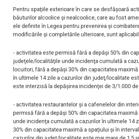
Pentru spaţiile exterioare în care se desfăşoară act
băuturilor alcoolice şi nealcoolice, care au fost amen
ele definite în Legea pentru prevenirea şi combater
modificările şi completările ulterioare, sunt aplicabi
- activitatea este permisă fără a depăşi 50% din capa
judeţele/localităţile unde incidenţa cumulată a cazu
locuitori, fără a depăşi 30% din capacitatea maximă a
în ultimele 14 zile a cazurilor din judeţ/localitate e
este interzisă la depăşirea incidenţei de 3/1.000 de 
- activitatea restaurantelor şi a cafenelelor din inter
permisă fără a depăşi 50% din capacitatea maximă a sp
unde incidenţa cumulată a cazurilor în ultimele 14 z
30% din capacitatea maximă a spaţiului şi în interval
cazurilor din judeţ/localitate este mai mare de 1,5 ş