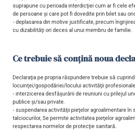
suprapune cu perioada interdicţiei cum ar fi cele ef
de persoane şi care pot fi dovedite prin bilet sau ori
- deplasarea din motive justificate, precum îngrijire
cu dizabilităţi ori deces al unui membru de familie.
Ce trebuie să conțină noua decl
Declaraţia pe propria răspundere trebuie să cuprind
locuinţei/gospodăriei/locului activităţii profesional
- interzicerea desfăşurării de reuniuni cu prilejul un
publice şi/sau private.
- suspendarea activităţii pieţelor agroalimentare în spa
talciocurilor, Se permite activitatea pieţelor agroal
respectarea normelor de protecţie sanitară.