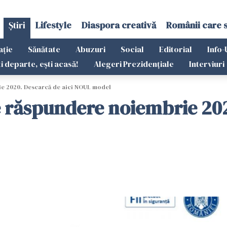
Știri
Lifestyle
Diaspora creativă
Românii care 
ație
Sănătate
Abuzuri
Social
Editorial
Info-
ti departe, ești acasă!
Alegeri Prezidențiale
Interviuri
e 2020. Descarcă de aici NOUL model
răspundere noiembrie 2020