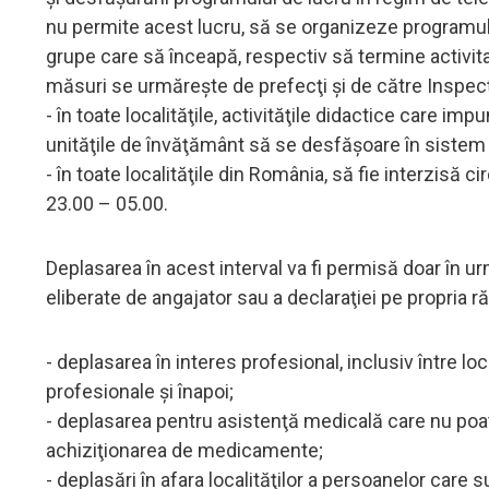
nu permite acest lucru, să se organizeze programul d
grupe care să înceapă, respectiv să termine activitat
măsuri se urmăreşte de prefecţi şi de către Inspecţ
- în toate localităţile, activităţile didactice care imp
unităţile de învăţământ să se desfăşoare în sistem 
- în toate localităţile din România, să fie interzisă c
23.00 – 05.00.
Deplasarea în acest interval va fi permisă doar în urm
eliberate de angajator sau a declaraţiei pe propria r
- deplasarea în interes profesional, inclusiv între lo
profesionale şi înapoi;
- deplasarea pentru asistenţă medicală care nu poate
achiziţionarea de medicamente;
- deplasări în afara localităţilor a persoanelor care s