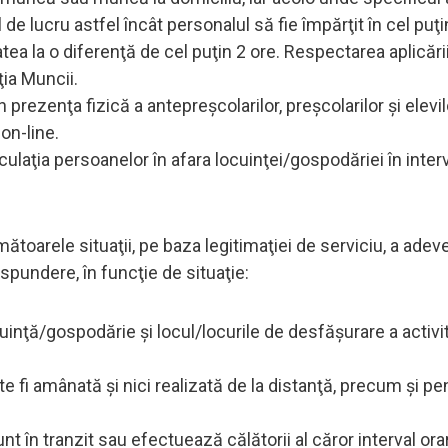
e lucru astfel încât personalul să fie împărţit în cel puţ
ea la o diferenţă de cel puţin 2 ore. Respectarea aplicări
ia Muncii.
un prezenţa fizică a antepreşcolarilor, preşcolarilor şi elevil
on-line.
irculaţia persoanelor în afara locuinţei/gospodăriei în interv
ătoarele situaţii, pe baza legitimaţiei de serviciu, a adeve
ăspundere, în funcţie de situaţie:
cuinţă/gospodărie şi locul/locurile de desfăşurare a activit
 fi amânată şi nici realizată de la distanţă, precum şi pe
unt în tranzit sau efectuează călătorii al căror interval ora