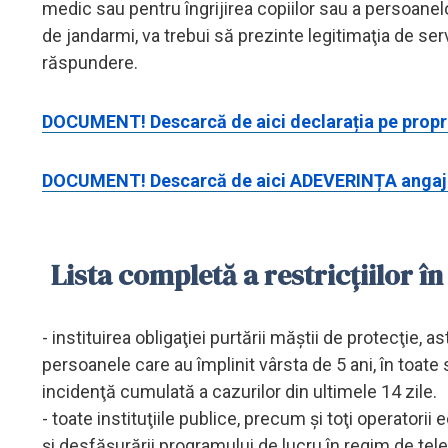
medic sau pentru îngrijirea copiilor sau a persoanelo
de jandarmi, va trebui să prezinte legitimaţia de ser
răspundere.
DOCUMENT! Descarcă de aici declarația pe prop
DOCUMENT! Descarcă de aici ADEVERINȚA angaj
Lista completă a restricțiilor în
- instituirea obligaţiei purtării măştii de protecţie, a
persoanele care au împlinit vârsta de 5 ani, în toate 
incidenţă cumulată a cazurilor din ultimele 14 zile.
- toate instituţiile publice, precum şi toţi operatorii 
şi desfăşurării programului de lucru în regim de tel