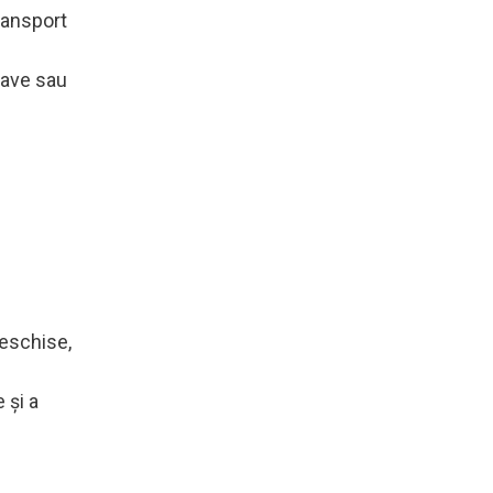
ransport
nave sau
deschise,
 şi a