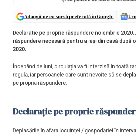
Adaugă-ne ca sursă preferată în Google
Urm
Declaratie pe proprie răspundere noiembrie 2020. A
răspundere necesară pentru a ieși din casă după ora 
2020.
Începând de luni, circulația va fi interzisă în toată ț
regulă, iar persoanele care sunt nevoite să se depla
pe propria răspundere.
Declarație pe proprie răspunde
Deplasările în afara locuinței / gospodăriei în interv