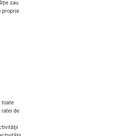
iție sau
e propria
u toate
 ratei de
tivităţii
tivităţii