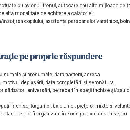
ectuate cu avionul, trenul, autocare sau alte mijloace de t
ce altă modalitate de achitare a călătoriei;
a/însoţirea copilului, asistenţa persoanelor vârstnice, bol
arație pe proprie răspundere
ă numele şi prenumele, data naşterii, adresa
e, motivul deplasării, data completării şi semnătura.
or sărbători, aniversări, petreceri în spaţii închise şi/sau 
ţii închise, târgurilor, bâlciurilor, pieţelor mixte şi volante
imentare ce pot fi organizate în zone publice deschise, cu