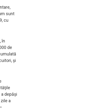
ntare,
 cum sunt
9, cu
 în
.000 de
 cumulată
itori, şi
e
tăţile
ă a depăşi
zile a
u