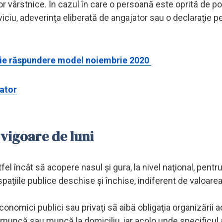
r vârstnice. În cazul în care o persoană este oprită de pol
viciu, adeverinţa eliberată de angajator sau o declaraţie p
rie răspundere model noiembrie 2020
ator
 vigoare de luni
stfel încât să acopere nasul şi gura, la nivel naţional, pentr
spaţiile publice deschise şi închise, indiferent de valoarea
economici publici sau privaţi să aibă obligaţia organizării ac
emuncă sau muncă la domiciliu, iar acolo unde specificul ac