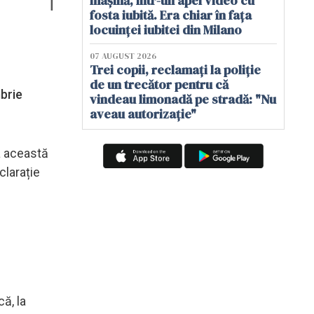
mașină, într-un apel video cu
fosta iubită. Era chiar în fața
locuinței iubitei din Milano
07 AUGUST 2026
Trei copii, reclamați la poliție
de un trecător pentru că
mbrie
vindeau limonadă pe stradă: "Nu
aveau autorizație"
la această
clarație
ă, la