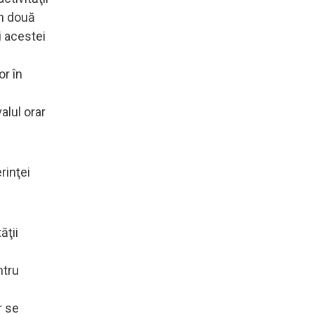
in două
i acestei
or în
alul orar
rinţei
ăţii
ntru
r se