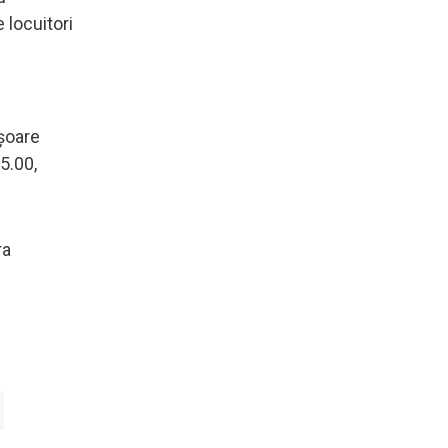
 locuitori
ăşoare
05.00,
ra