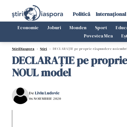
Politică
Internațional
Economie
Joburi
Monden
Sport
Educ
Povestea Mea
Eș
StiriDiaspora
›
Știri
›
DECLARAȚIE pe proprie răspundere noiembri
DECLARAȚIE pe proprie 
NOUL model
De
Liviu Ludovic
06 NOIEMBRIE 2020