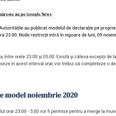
ărește-ne pe Google News
utoritățile au publicat modelul de declarație pe proprie
23.00. Noile restricții intră în vigoare de luni, 09 noie
ara, între orele 23.00 și 05.00. Există și câteva excepții de 
seze în acest interval orar, vor trebui să completeze o de
re model noiembrie 2020
alul orar 23:00 - 5:00 vor fi permise pentru a merge la munc