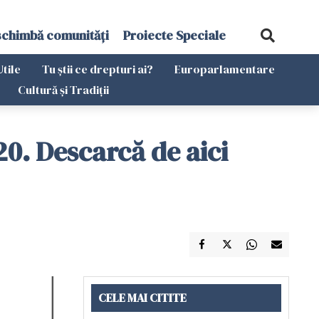
schimbă comunități
Proiecte Speciale
Utile
Tu știi ce drepturi ai?
Europarlamentare
Cultură și Tradiții
. Descarcă de aici
CELE MAI CITITE