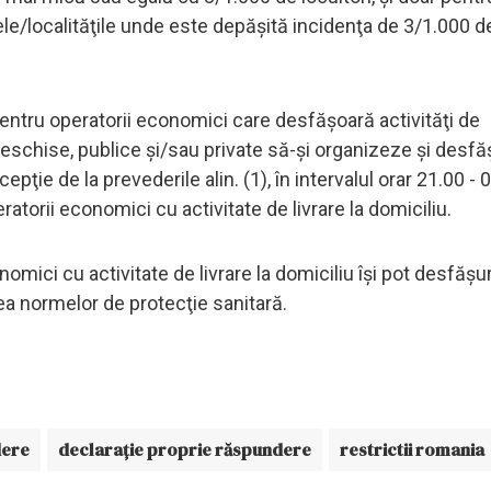
ele/localităţile unde este depăşită incidenţa de 3/1.000 de
entru operatorii economici care desfăşoară activităţi de
 deschise, publice şi/sau private să-şi organizeze şi desf
cepţie de la prevederile alin. (1), în intervalul orar 21.00 - 
ratorii economici cu activitate de livrare la domiciliu.
nomici cu activitate de livrare la domiciliu îşi pot desfăşu
a normelor de protecţie sanitară.
dere
declarație proprie răspundere
restrictii romania