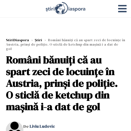
StiriDiaspora
›
Știri
›
Români bănuiți că au spart zeci de locuințe în
Austria, prinși de poliție. O sticlă de ketchup din mașină i-a dat de
gol
Români bănuiți că au
spart zeci de locuințe în
Austria, prinși de poliție.
O sticlă de ketchup din
mașină i-a dat de gol
De
Liviu Ludovic