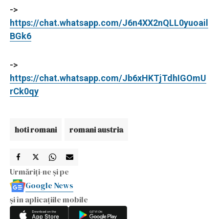
->
https://chat.whatsapp.com/J6n4XX2nQLL0yuoail
BGk6
->
https://chat.whatsapp.com/Jb6xHKTjTdhIGOmU
rCk0qy
hoti romani
romani austria
Urmăriți-ne și pe
Google News
și în aplicațiile mobile