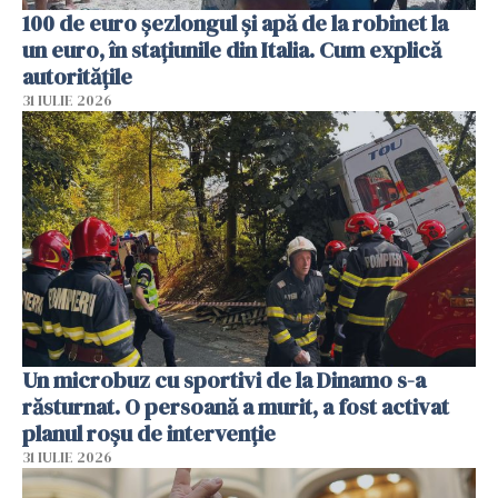
100 de euro șezlongul și apă de la robinet la
un euro, în stațiunile din Italia. Cum explică
autoritățile
31 IULIE 2026
Un microbuz cu sportivi de la Dinamo s-a
răsturnat. O persoană a murit, a fost activat
planul roșu de intervenție
31 IULIE 2026