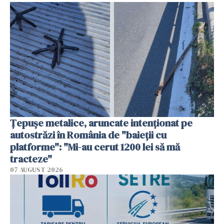
Țepușe metalice, aruncate intenționat pe
autostrăzi în România de "baieții cu
platforme": "Mi-au cerut 1200 lei să mă
tracteze"
07 AUGUST 2026