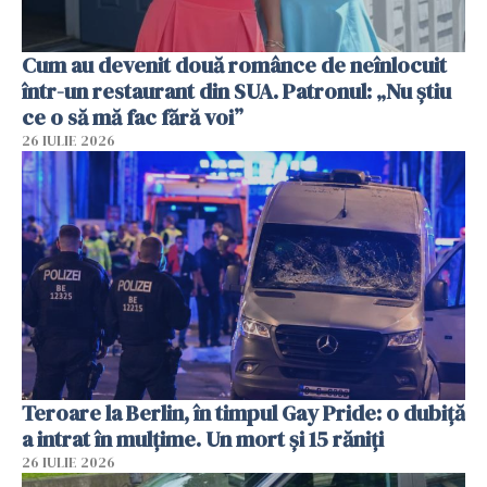
Cum au devenit două românce de neînlocuit
într-un restaurant din SUA. Patronul: „Nu știu
ce o să mă fac fără voi”
26 IULIE 2026
Teroare la Berlin, în timpul Gay Pride: o dubiță
a intrat în mulțime. Un mort și 15 răniți
26 IULIE 2026