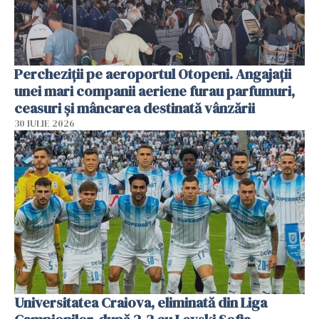
Percheziții pe aeroportul Otopeni. Angajații
unei mari companii aeriene furau parfumuri,
ceasuri și mâncarea destinată vânzării
30 IULIE 2026
Universitatea Craiova, eliminată din Liga