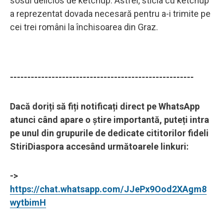
sosul delicios de ketchup. Astfel, sticla cu ketchup
a reprezentat dovada necesară pentru a-i trimite pe
cei trei români la închisoarea din Graz.
-----------------------------------------------------
Dacă doriți să fiți notificați direct pe WhatsApp
atunci când apare o știre importantă, puteți intra
pe unul din grupurile de dedicate cititorilor fideli
StiriDiaspora accesând următoarele linkuri:
->
https://chat.whatsapp.com/JJePx9Ood2XAgm8
wytbimH