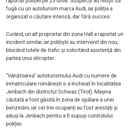
raportat poliției pe 23 iunie. Suspecții au reușit să
fugă cu un autoturism marca Audi, iar poliția a
organizat o căutare intensă, dar fără succes.
Curând, un alt proprietar din zona Hall a raportat un
incident similar, iar polițiștii au intervenit din nou,
blocând rutele de trafic și solicitând asistență din
partea unui elicopter.
"Vânătoarea" autoturismului Audi cu numere de
înmatriculare românești s-a încheiat în localitatea
Jenbach din districtul Schwaz (Tirol). Mașina
căutată a fost găsită în zona de spălare a unei
benzinării, iar cei trei ocupanți au fost arestați și
aduși la Jenbach pentru a fi supuși controlului
poliției.