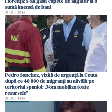
Florența: s-au găsit capete de aligator și o
sumă imensă de bani
31 IULIE 2026
Pedro Sanchez, vizită de urgență la Ceuta
după ce 40 000 de migranți au năvălit pe
teritoriul spaniol: „Vom mobiliza toate
resursele"
31 IULIE 2026