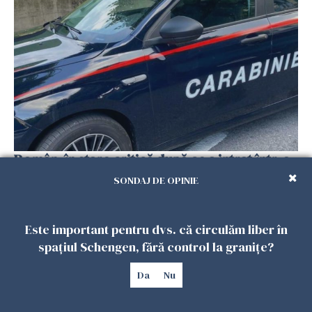
Român, în stare critică după ce a intrat într-o
casă din Italia. Proprietarul spune că s-a
SONDAJ DE OPINIE
apărat cu un cuțit
26 IULIE 2026
Este important pentru dvs. că circulăm liber în
spațiul Schengen, fără control la granițe?
Da
Nu