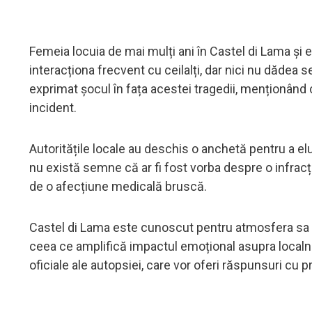
Femeia locuia de mai mulți ani în Castel di Lama și
interacționa frecvent cu ceilalți, dar nici nu dădea
exprimat șocul în fața acestei tragedii, menționând
incident.
Autoritățile locale au deschis o anchetă pentru a eluc
nu există semne că ar fi fost vorba despre o infracț
de o afecțiune medicală bruscă.
Castel di Lama este cunoscut pentru atmosfera sa lin
ceea ce amplifică impactul emoțional asupra localni
oficiale ale autopsiei, care vor oferi răspunsuri cu p