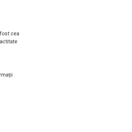
 fost cea
actitate
rmații