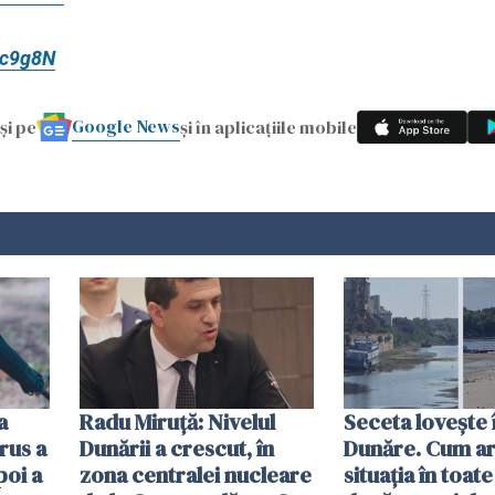
cc9g8N
Google News
și pe
și în aplicațiile mobile
a
Radu Miruţă: Nivelul
Seceta lovește 
rus a
Dunării a crescut, în
Dunăre. Cum ar
poi a
zona centralei nucleare
situația în toate