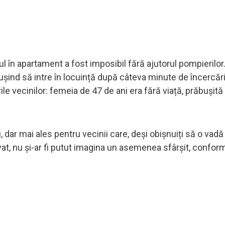
sul în apartament a fost imposibil fără ajutorul pompierilor
 reușind să intre în locuință după câteva minute de încercări
le vecinilor: femeia de 47 de ani era fără viață, prăbușită
 dar mai ales pentru vecinii care, deși obișnuiți să o vadă
rvat, nu și-ar fi putut imagina un asemenea sfârșit, confo