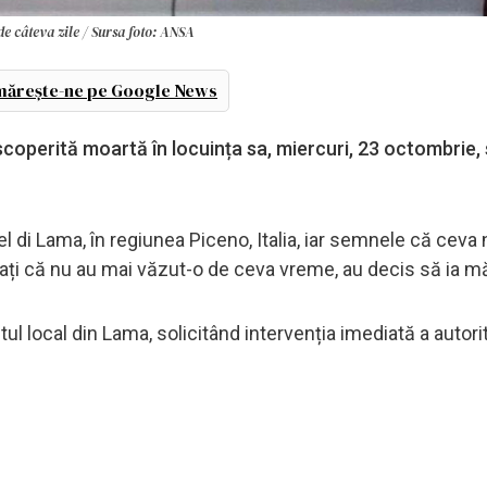
e câteva zile / Sursa foto: ANSA
ărește-ne pe Google News
coperită moartă în locuința sa, miercuri, 23 octombrie,
 di Lama, în regiunea Piceno, Italia, iar semnele că ceva 
orați că nu au mai văzut-o de ceva vreme, au decis să ia m
 local din Lama, solicitând intervenția imediată a autorit