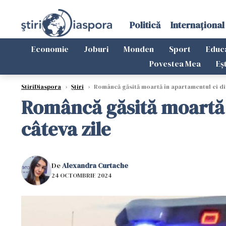
Politică
Internațional
Economie
Joburi
Monden
Sport
Educ
Povestea Mea
Eș
StiriDiaspora
›
Știri
›
Româncă găsită moartă în apartamentul ei din
Româncă găsită moartă î
câteva zile
De
Alexandra Curtache
24 OCTOMBRIE 2024