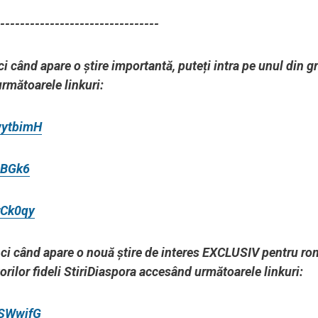
--------------------------------
ci când apare o știre importantă, puteți intra pe unul din g
următoarele linkuri:
wytbimH
lBGk6
rCk0qy
unci când apare o nouă știre de interes EXCLUSIV pentru ro
torilor fideli StiriDiaspora accesând următoarele linkuri:
DSWwifG