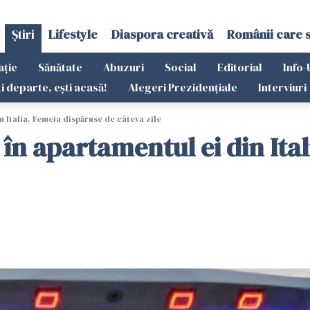
Știri
Lifestyle
Diaspora creativă
Românii care 
ație
Sănătate
Abuzuri
Social
Editorial
Info-
ti departe, ești acasă!
Alegeri Prezidențiale
Interviuri
 Italia. Femeia dispăruse de câteva zile
n apartamentul ei din Ital