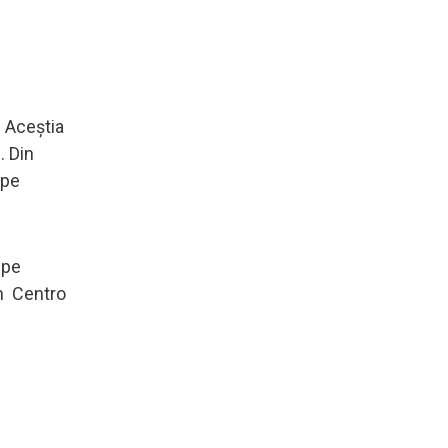
. Aceștia
. Din
 pe
 pe
rm Centro