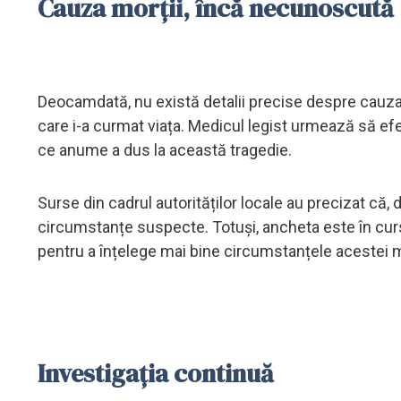
Cauza morții, încă necunoscută
Deocamdată, nu există detalii precise despre cauza m
care i-a curmat viața. Medicul legist urmează să efe
ce anume a dus la această tragedie.
Surse din cadrul autorităților locale au precizat că
circumstanțe suspecte. Totuși, ancheta este în curs 
pentru a înțelege mai bine circumstanțele acestei m
Investigația continuă