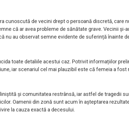
 era cunoscută de vecini drept o persoană discretă, care n
 semne că ar avea probleme de sănătate grave. Vecinii și-a
 că nu au observat semne evidente de suferință înainte d
ida toate detaliile acestui caz. Potrivit informațiilor prel
iune, iar scenariul cel mai plauzibil este că femeia a fost
iștită și comunitatea restrânsă, iar astfel de tragedii sun
cilor. Oamenii din zonă sunt acum în așteptarea rezultate
rivire la cauza exactă a decesului.