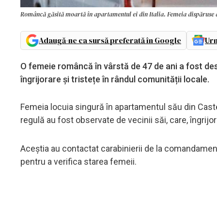
Româncă găsită moartă în apartamentul ei din Italia. Femeia dispăruse d
Adaugă-ne ca sursă preferată în Google
Urm
O femeie româncă în vârstă de 47 de ani a fost des
îngrijorare și tristețe în rândul comunității locale.
Femeia locuia singură în apartamentul său din Castel
regulă au fost observate de vecinii săi, care, îngrij
Aceștia au contactat carabinierii de la comandamentul
pentru a verifica starea femeii.