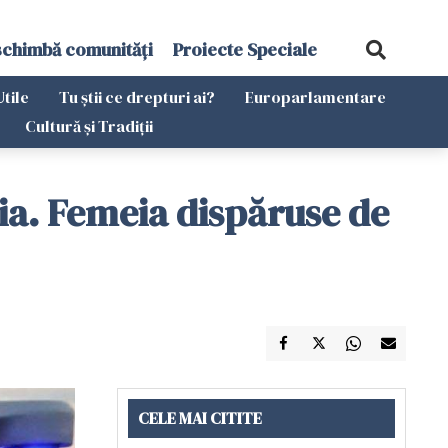
schimbă comunități
Proiecte Speciale
Utile
Tu știi ce drepturi ai?
Europarlamentare
Cultură și Tradiții
ia. Femeia dispăruse de
CELE MAI CITITE