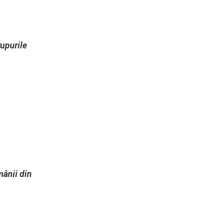
rupurile
mânii din