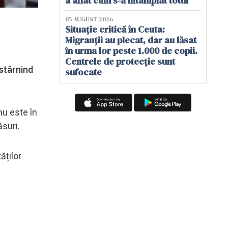
a aflat cum s-a întâmplat totul
05 AUGUST 2026
Situație critică în Ceuta:
Migranții au plecat, dar au lăsat
în urma lor peste 1.000 de copii.
Centrele de protecție sunt
 stârnind
sufocate
nu este în
ăsuri.
ăților