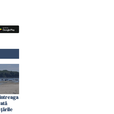
întreaga
ată
 țările