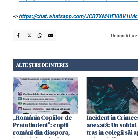
->
https://chat.whatsapp.com/JCB7XM4tEl08V1iM
Urmăriți-ne 
ALTE ȘTIRI DE INTERES
„România Copiilor de
Incident în Crimee
Pretutindeni”: copiii
anexată: Un soldat 
români din diaspora,
tras în colegii săi a