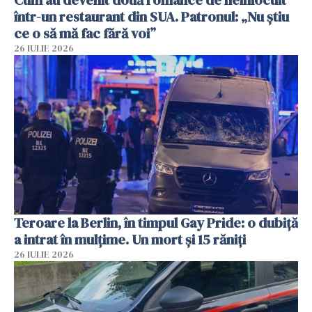
într-un restaurant din SUA. Patronul: „Nu știu
ce o să mă fac fără voi”
26 IULIE 2026
Teroare la Berlin, în timpul Gay Pride: o dubiță
a intrat în mulțime. Un mort și 15 răniți
26 IULIE 2026