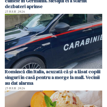
câinele în Germania. Mesajul ei a stârnit
dezbateri aprinse
25 IULIE 2026
Româncă din Italia, acuzată că și-a lăsat copiii
singuri în casă pentru a merge la mall. Vecinii
au dat alarma
25 IULIE 2026