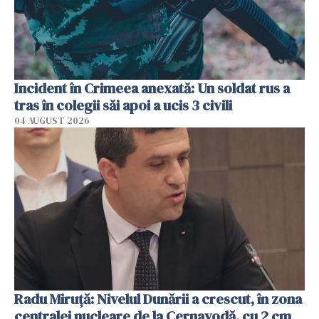
Incident în Crimeea anexată: Un soldat rus a
tras în colegii săi apoi a ucis 3 civili
04 AUGUST 2026
Radu Miruţă: Nivelul Dunării a crescut, în zona
centralei nucleare de la Cernavodă, cu 2 cm