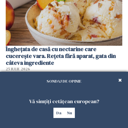
Înghețata de casă cu nectarine care
cucerește vara. Rețeta fără aparat, gata din
câteva ingrediente
25 IULIE 2026
SONDAJ DE OPINIE
Vă simțiți cetățean european?
Da
Nu