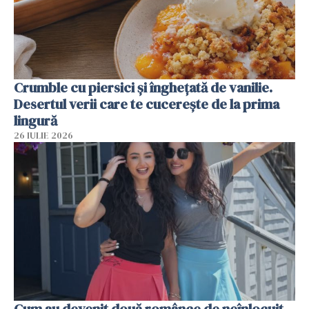
Crumble cu piersici și înghețată de vanilie.
Desertul verii care te cucerește de la prima
lingură
26 IULIE 2026
Cum au devenit două românce de neînlocuit