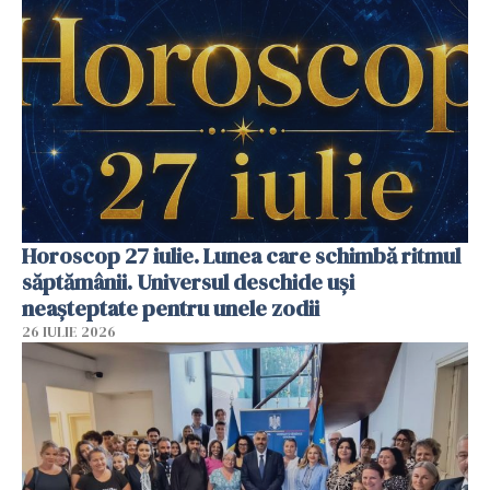
Horoscop 27 iulie. Lunea care schimbă ritmul
săptămânii. Universul deschide uși
neașteptate pentru unele zodii
26 IULIE 2026