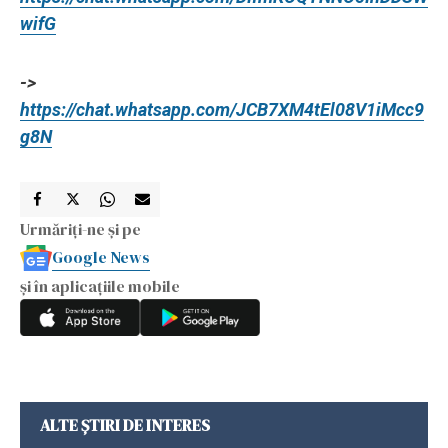
wifG
->
https://chat.whatsapp.com/JCB7XM4tEl08V1iMcc9
g8N
Urmăriți-ne și pe
Google News
și în aplicațiile mobile
ALTE ȘTIRI DE INTERES