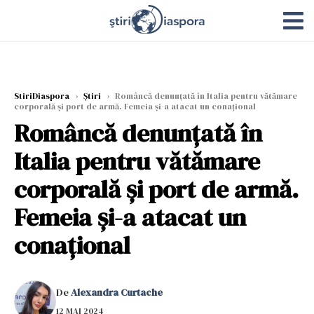
StiriDiaspora
›
Știri
›
Româncă denunțată în Italia pentru vătămare
corporală și port de armă. Femeia și-a atacat un conațional
Româncă denunțată în
Italia pentru vătămare
corporală și port de armă.
Femeia și-a atacat un
conațional
De
Alexandra Curtache
12 MAI 2024