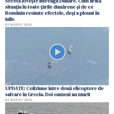
Seceta lovește întreaga Dunăre. Cum arată
situația în toate țările dunărene și de ce
România resimte efectele, deși a plouat în
iulie
03 AUGUST 2026
UPDATE: Coliziune între două elicoptere de
salvare în Grecia. Doi oameni au murit
02 AUGUST 2026