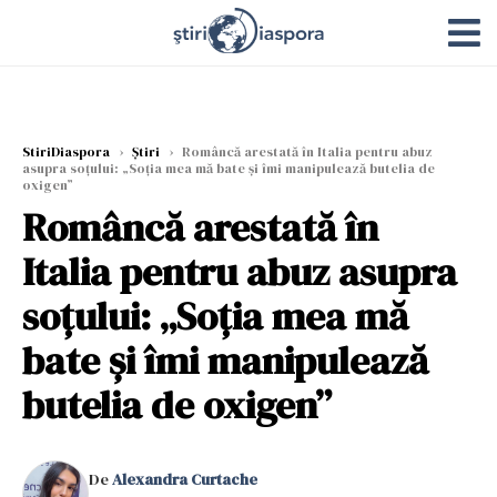
StiriDiaspora
›
Știri
›
Româncă arestată în Italia pentru abuz
asupra soțului: „Soția mea mă bate și îmi manipulează butelia de
oxigen”
Româncă arestată în
Italia pentru abuz asupra
soțului: „Soția mea mă
bate și îmi manipulează
butelia de oxigen”
De
Alexandra Curtache