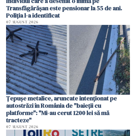
Individul care a desenat o inimă pe
Transfăgărășan este pensionar la 55 de ani.
Poliția l-a identificat
07 AUGUST 2026
Țepușe metalice, aruncate intenționat pe
autostrăzi în România de "baieții cu
platforme": "Mi-au cerut 1200 lei să mă
tracteze"
07 AUGUST 2026