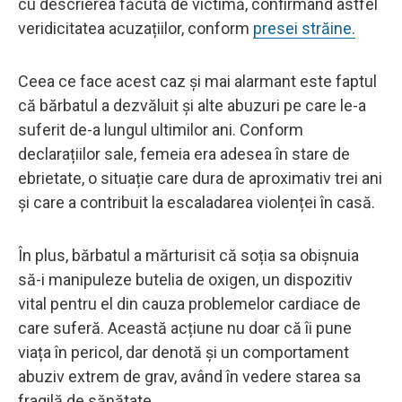
cu descrierea făcută de victimă, confirmând astfel
veridicitatea acuzațiilor, conform
presei străine.
Ceea ce face acest caz și mai alarmant este faptul
că bărbatul a dezvăluit și alte abuzuri pe care le-a
suferit de-a lungul ultimilor ani. Conform
declarațiilor sale, femeia era adesea în stare de
ebrietate, o situație care dura de aproximativ trei ani
și care a contribuit la escaladarea violenței în casă.
În plus, bărbatul a mărturisit că soția sa obișnuia
să-i manipuleze butelia de oxigen, un dispozitiv
vital pentru el din cauza problemelor cardiace de
care suferă. Această acțiune nu doar că îi pune
viața în pericol, dar denotă și un comportament
abuziv extrem de grav, având în vedere starea sa
fragilă de sănătate.