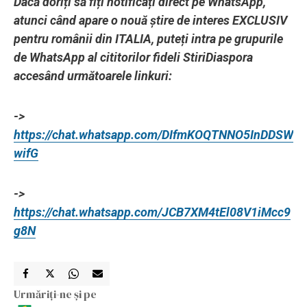
Dacă doriți să fiți notificați direct pe WhatsApp,
atunci când apare o nouă știre de interes EXCLUSIV
pentru românii din ITALIA, puteți intra pe grupurile
de WhatsApp al cititorilor fideli StiriDiaspora
accesând următoarele linkuri:
->
https://chat.whatsapp.com/DIfmKOQTNNO5InDDSW
wifG
->
https://chat.whatsapp.com/JCB7XM4tEl08V1iMcc9
g8N
Urmăriți-ne și pe