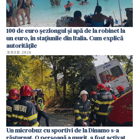
100 de euro șezlongul și apă de la robinet la
un euro, în stațiunile din Italia. Cum explică
autoritățile
31 IULIE 2026
Un microbuz cu sportivi de la Dinamo s-a
răsturnat. O persoană a murit, a fost activat