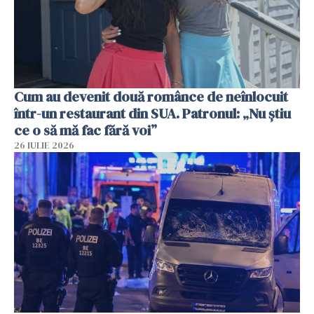
Cum au devenit două românce de neînlocuit
într-un restaurant din SUA. Patronul: „Nu știu
ce o să mă fac fără voi”
26 IULIE 2026