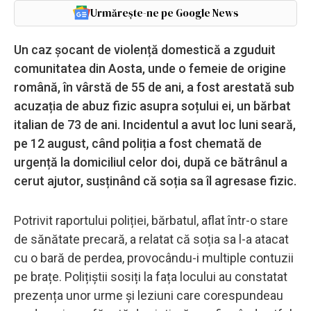
Urmărește-ne pe Google News
Un caz șocant de violență domestică a zguduit
comunitatea din Aosta, unde o femeie de origine
română, în vârstă de 55 de ani, a fost arestată sub
acuzația de abuz fizic asupra soțului ei, un bărbat
italian de 73 de ani. Incidentul a avut loc luni seară,
pe 12 august, când poliția a fost chemată de
urgență la domiciliul celor doi, după ce bătrânul a
cerut ajutor, susținând că soția sa îl agresase fizic.
Potrivit raportului poliției, bărbatul, aflat într-o stare
de sănătate precară, a relatat că soția sa l-a atacat
cu o bară de perdea, provocându-i multiple contuzii
pe brațe. Polițiștii sosiți la fața locului au constatat
prezența unor urme și leziuni care corespundeau