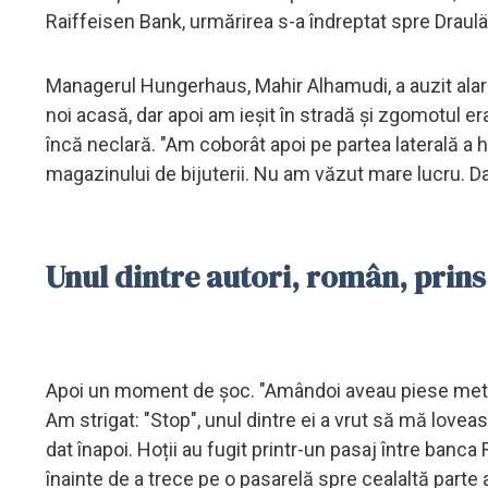
Raiffeisen Bank, urmărirea s-a îndreptat spre Draul
Managerul Hungerhaus, Mahir Alhamudi, a auzit alar
noi acasă, dar apoi am ieșit în stradă și zgomotul era
încă neclară. "Am coborât apoi pe partea laterală a hot
magazinului de bijuterii. Nu am văzut mare lucru. Da
Unul dintre autori, român, prin
Apoi un moment de șoc. "Amândoi aveau piese metalic
Am strigat: "Stop", unul dintre ei a vrut să mă love
dat înapoi. Hoții au fugit printr-un pasaj între banc
înainte de a trece pe o pasarelă spre cealaltă parte 