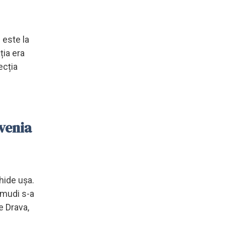
 este la
ția era
ecția
venia
hide ușa.
amudi s-a
e Drava,