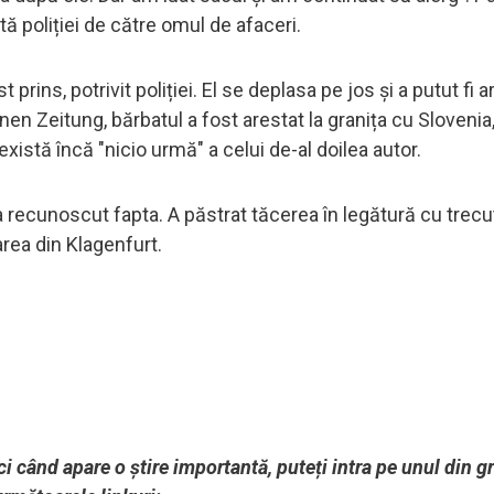
tă poliției de către omul de afaceri.
 prins, potrivit poliției. El se deplasa pe jos și a putut fi a
nen Zeitung, bărbatul a fost arestat la granița cu Slovenia,
istă încă "nicio urmă" a celui de-al doilea autor.
a recunoscut fapta. A păstrat tăcerea în legătură cu trecut
area din Klagenfurt.
ci când apare o știre importantă, puteți intra pe unul din g