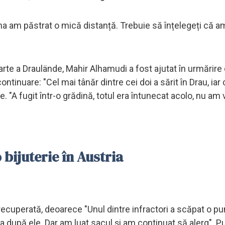
na am păstrat o mică distanță. Trebuie să înțelegeți că a
 parte a Draulände, Mahir Alhamudi a fost ajutat în urmărire
tinuare: "Cel mai tânăr dintre cei doi a sărit în Drau, iar c
 "A fugit într-o grădină, totul era întunecat acolo, nu am v
bijuterie în Austria
t recuperată, deoarece "Unul dintre infractori a scăpat o p
ga după ele. Dar am luat sacul și am continuat să alerg". 