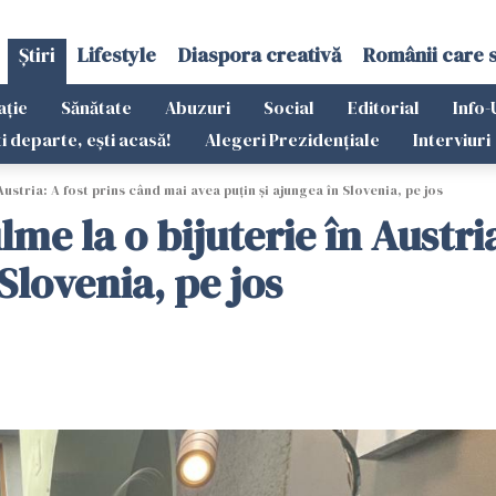
Știri
Lifestyle
Diaspora creativă
Românii care 
ație
Sănătate
Abuzuri
Social
Editorial
Info-
ti departe, ești acasă!
Alegeri Prezidențiale
Interviuri
ustria: A fost prins când mai avea puțin și ajungea în Slovenia, pe jos
lme la o bijuterie în Austri
Slovenia, pe jos