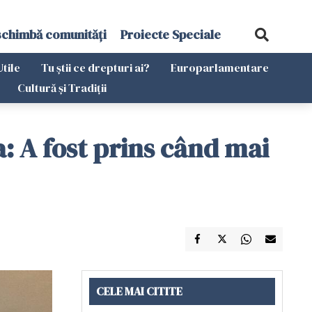
schimbă comunități
Proiecte Speciale
Utile
Tu știi ce drepturi ai?
Europarlamentare
Cultură și Tradiții
a: A fost prins când mai
CELE MAI CITITE