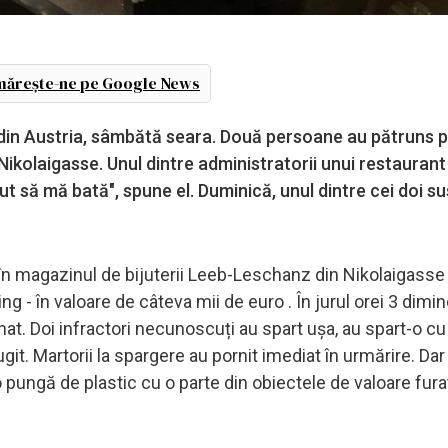
ărește-ne pe Google News
, din Austria, sâmbătă seara. Două persoane au pătruns p
 Nikolaigasse. Unul dintre administratorii unui restaurant
t să mă bată", spune el. Duminică, unul dintre cei doi su
 în magazinul de bijuterii Leeb-Leschanz din Nikolaigasse
tling - în valoare de câteva mii de euro . În jurul orei 3 dimin
at. Doi infractori necunoscuți au spart ușa, au spart-o cu
ugit. Martorii la spargere au pornit imediat în urmărire. Dar
 o pungă de plastic cu o parte din obiectele de valoare fura