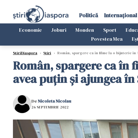
Politică
Internațional
Economie
Joburi
Monden
Sport
Educ
Povestea Mea
Eș
StiriDiaspora
›
Știri
›
Român, spargere ca în filme la o bijuterie în A
Român, spargere ca în fi
avea puțin și ajungea în 
De
Nicoleta Nicolau
26 SEPTEMBRIE 2022