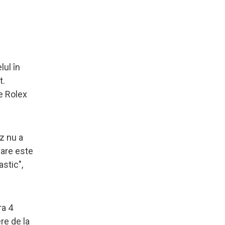
lul în
t.
le Rolex
z nu a
mare este
stic",
ra 4
re de la