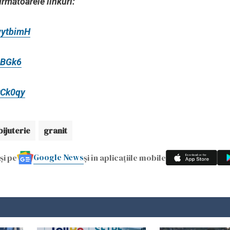
următoarele linkuri:
wytbimH
lBGk6
rCk0qy
bijuterie
granit
Google News
și pe
și în aplicațiile mobile