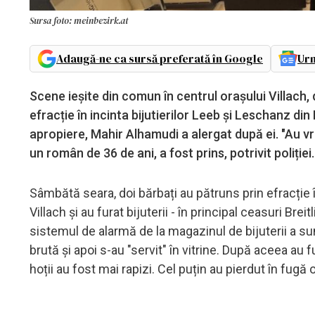
Sursa foto: meinbezirk.at
Adaugă-ne ca sursă preferată în Google
Urm
Scene ieșite din comun în centrul orașului Villach
efracție în incinta bijutierilor Leeb și Leschanz din
apropiere, Mahir Alhamudi a alergat după ei. "Au vru
un român de 36 de ani, a fost prins, potrivit poliției.
Sâmbătă seara, doi bărbați au pătruns prin efracție
Villach și au furat bijuterii - în principal ceasuri Brei
sistemul de alarmă de la magazinul de bijuterii a sun
brută și apoi s-au "servit" în vitrine. După aceea au f
hoții au fost mai rapizi. Cel puțin au pierdut în fugă