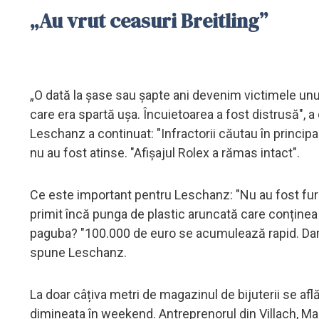
„Au vrut ceasuri Breitling”
„O dată la șase sau șapte ani devenim victimele unui
care era spartă ușa. Încuietoarea a fost distrusă", a
Leschanz a continuat: "Infractorii căutau în principa
nu au fost atinse. "Afișajul Rolex a rămas intact".
Ce este important pentru Leschanz: "Nu au fost fura
primit încă punga de plastic aruncată care conținea b
paguba? "100.000 de euro se acumulează rapid. Dar ma
spune Leschanz.
La doar câțiva metri de magazinul de bijuterii se af
dimineața în weekend. Antreprenorul din Villach, Mah