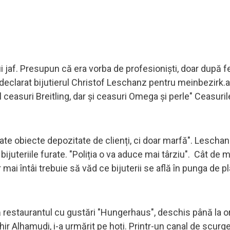
 jaf. Presupun că era vorba de profesioniști, doar după fe
 declarat bijutierul Christof Leschanz pentru meinbezirk.a
l ceasuri Breitling, dar și ceasuri Omega și perle" Ceasuri
te obiecte depozitate de clienți, ci doar marfă". Leschan
ijuteriile furate. "Poliția o va aduce mai târziu". Cât de 
i întâi trebuie să văd ce bijuterii se află în punga de pla
lă restaurantul cu gustări "Hungerhaus", deschis până la o
ir Alhamudi, i-a urmărit pe hoți. Printr-un canal de scurge