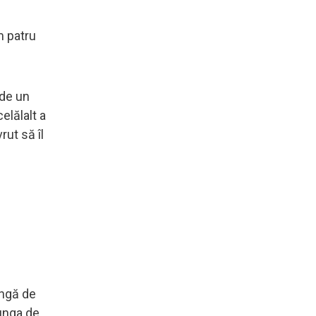
m patru
 de un
elălalt a
rut să îl
ungă de
Punga de