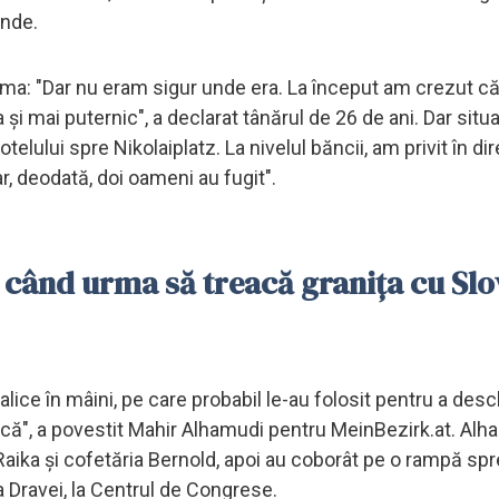
ände.
ma: "Dar nu eram sigur unde era. La început am crezut că
 și mai puternic", a declarat tânărul de 26 de ani. Dar situa
elului spre Nikolaiplatz. La nivelul băncii, am privit în dir
r, deodată, doi oameni au fugit".
s când urma să treacă granița cu Slo
e în mâini, pe care probabil le-au folosit pentru a desc
ască", a povestit Mahir Alhamudi pentru MeinBezirk.at. Alh
a Raika și cofetăria Bernold, apoi au coborât pe o rampă spr
a Dravei, la Centrul de Congrese.