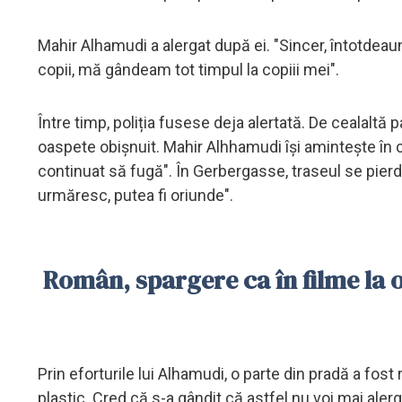
Mahir Alhamudi a alergat după ei. "Sincer, întotdeau
copii, mă gândeam tot timpul la copiii mei".
Între timp, poliția fusese deja alertată. De cealaltă
oaspete obișnuit. Mahir Alhhamudi își amintește în con
continuat să fugă". În Gerbergasse, traseul se pierde.
urmăresc, putea fi oriunde".
Român, spargere ca în filme la o 
Prin eforturile lui Alhamudi, o parte din pradă a fos
plastic. Cred că s-a gândit că astfel nu voi mai aler