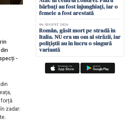
Atac în centrul Londrei. Patru
bărbați au fost înjunghiați, iar o
femeie a fost arestată
06 AUGUST 2026
Român, găsit mort pe stradă în
Italia. NU era un om al străzii, iar
rin
polițiștii au în lucru o singură
variantă
 din
specți -
 din
eața,
 forță
 în zadar:
te.