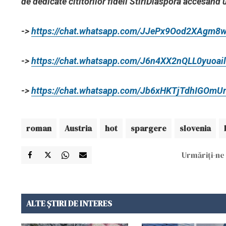
de dedicate cititorilor fideli StiriDiaspora accesând 
->
https://chat.whatsapp.com/JJePx9Ood2XAgm8
->
https://chat.whatsapp.com/J6n4XX2nQLL0yuoai
->
https://chat.whatsapp.com/Jb6xHKTjTdhIGOmU
roman
Austria
hot
spargere
slovenia
Urmăriți-ne 
ALTE ȘTIRI DE INTERES