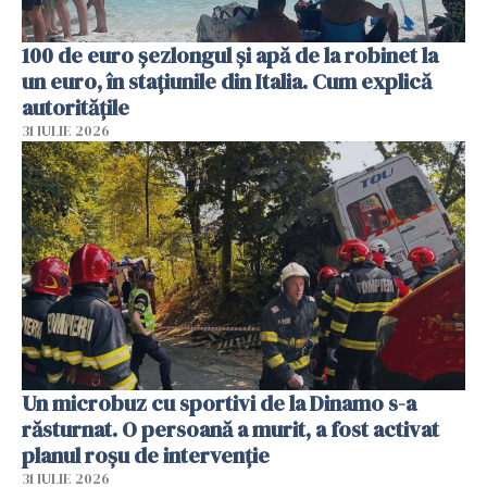
100 de euro șezlongul și apă de la robinet la
un euro, în stațiunile din Italia. Cum explică
autoritățile
31 IULIE 2026
Un microbuz cu sportivi de la Dinamo s-a
răsturnat. O persoană a murit, a fost activat
planul roșu de intervenție
31 IULIE 2026