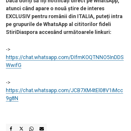
Dacă doriți să fiți notificați direct pe WhatsApp,
atunci când apare o nouă știre de interes
EXCLUSIV pentru românii din ITALIA, puteți intra
pe grupurile de WhatsApp al cititorilor fideli
StiriDiaspora accesând următoarele linkuri:
->
https://chat.whatsapp.com/DIfmKOQTNNO5InDDS
WwifG
->
https://chat.whatsapp.com/JCB7XM4tEl08V1iMcc
9g8N