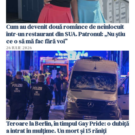
Cum au devenit două românce de neînlocuit
într-un restaurant din SUA. Patronul: „Nu știu
ce o să mă fac fără voi”
26 IULIE 2026
Teroare la Berlin, în timpul Gay Pride: o dubiță
a intrat în mulțime. Un mort și 15 răniți