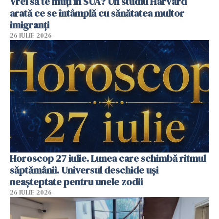
Vrei să te muți în SUA? Un studiu Harvard
arată ce se întâmplă cu sănătatea multor
imigranți
26 IULIE 2026
Horoscop 27 iulie. Lunea care schimbă ritmul
săptămânii. Universul deschide uși
neașteptate pentru unele zodii
26 IULIE 2026