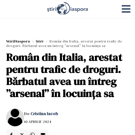
StiriDiaspora
›
Știri
›
Român din Italia, arestat pentru trafic de
droguri. Bărbatul avea un întreg ”arsenal” în locuința sa
Român din Italia, arestat
pentru trafic de droguri.
Bărbatul avea un întreg
”arsenal” în locuința sa
De
Cristina Iacob
10 APRILIE 2024