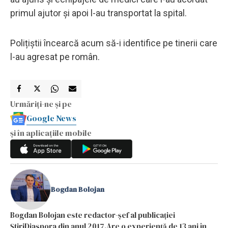
primul ajutor și apoi l-au transportat la spital.
Polițiștii încearcă acum să-i identifice pe tinerii care
l-au agresat pe român.
Urmăriți-ne și pe
Google News
și în aplicațiile mobile
Bogdan Bolojan
Bogdan Bolojan este redactor-șef al publicației
ȘtiriDiaspora din anul 2017.Are o experiență de 13 ani în