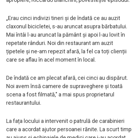
„Erau cinci indivizi tineri și de îndată ce au auzit
claxonul bicicletei, s-au aruncat asupra bărbatului.
Mai întâi l-au aruncat la pământ și apoi l-au lovit în
repetate rânduri. Noi din restaurant am auzit
țipetele și ne-am repezit afară, la fel ca toți clienții
care se aflau în acel moment în local.
De îndată ce am plecat afară, cei cinci au dispărut.
Noi avem însă camere de supraveghere și toată
scena a fost filmată," a mai spus proprietarul
restaurantului.
La fața locului a intervenit o patrulă de carabinieri
care a acordat ajutor persoanei rănite. La scurt timp
au ajuns și echipajele de medici care i-au acordat