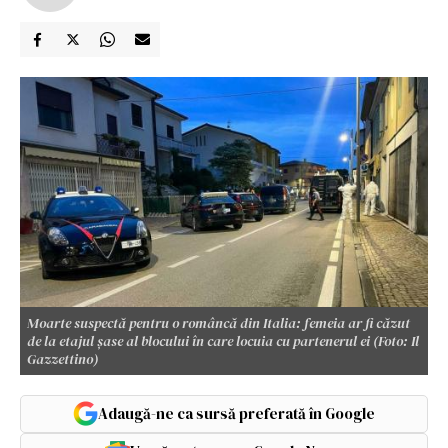
Moarte suspectă pentru o româncă din Italia: femeia ar fi căzut
de la etajul șase al blocului în care locuia cu partenerul ei (Foto: Il
Gazzettino)
Adaugă-ne ca sursă preferată în Google