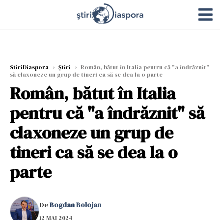
StiriDiaspora
›
Știri
›
Român, bătut în Italia pentru că "a îndrăznit"
să claxoneze un grup de tineri ca să se dea la o parte
Român, bătut în Italia
pentru că "a îndrăznit" să
claxoneze un grup de
tineri ca să se dea la o
parte
De
Bogdan Bolojan
12 MAI 2024