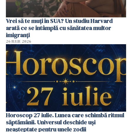
Vrei să te muți în SUA? Un studiu Harvard
arată ce se întâmplă cu sănătatea multor
imigranți
26 IULIE 2026
Horoscop 27 iulie. Lunea care schimbă ritmul
săptămânii. Universul deschide uși
neașteptate pentru unele zodii