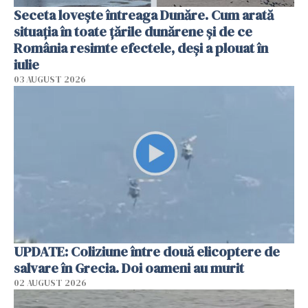
Seceta lovește întreaga Dunăre. Cum arată
situația în toate țările dunărene și de ce
România resimte efectele, deși a plouat în
iulie
03 AUGUST 2026
UPDATE: Coliziune între două elicoptere de
salvare în Grecia. Doi oameni au murit
02 AUGUST 2026