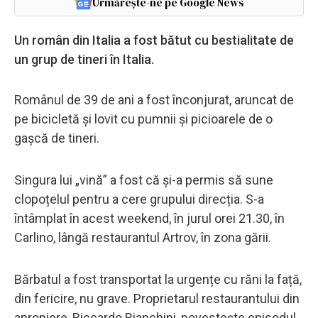
Urmărește-ne pe Google News
Un român din Italia a fost bătut cu bestialitate de
un grup de tineri în Italia.
Românul de 39 de ani a fost înconjurat, aruncat de
pe bicicletă și lovit cu pumnii și picioarele de o
gașcă de tineri.
Singura lui „vină” a fost că și-a permis să sune
clopoțelul pentru a cere grupului direcția. S-a
întâmplat în acest weekend, în jurul orei 21.30, în
Carlino, lângă restaurantul Artrov, în zona gării.
Bărbatul a fost transportat la urgențe cu răni la față,
din fericire, nu grave. Proprietarul restaurantului din
apropiere, Riccardo Bianchini, povestește episodul.