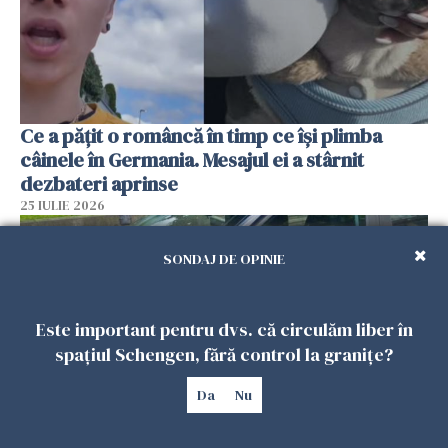
Ce a pățit o româncă în timp ce își plimba
câinele în Germania. Mesajul ei a stârnit
dezbateri aprinse
25 IULIE 2026
SONDAJ DE OPINIE
Este important pentru dvs. că circulăm liber în
spațiul Schengen, fără control la granițe?
Da
Nu