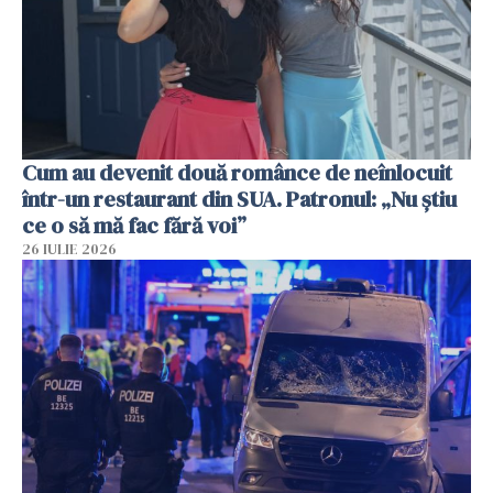
Cum au devenit două românce de neînlocuit
într-un restaurant din SUA. Patronul: „Nu știu
ce o să mă fac fără voi”
26 IULIE 2026