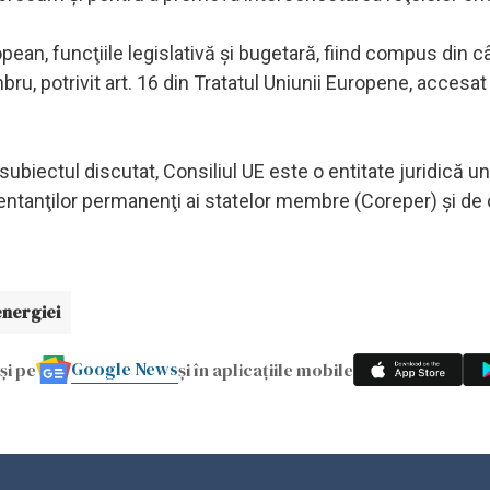
ean, funcţiile legislativă şi bugetară, fiind compus din c
bru, potrivit art. 16 din Tratatul Uniunii Europene, accesat
subiectul discutat, Consiliul UE este o entitate juridică un
ezentanţilor permanenţi ai statelor membre (Coreper) şi de
energiei
Google News
și pe
și în aplicațiile mobile