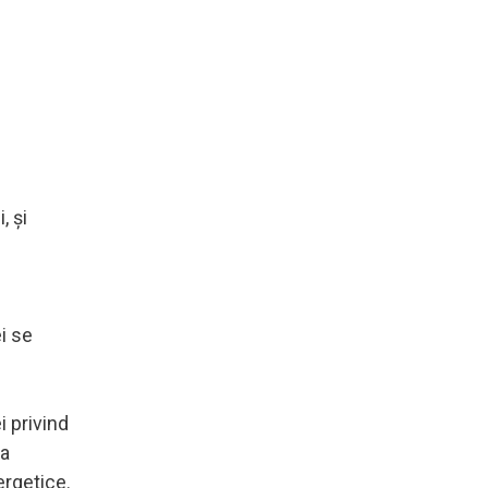
, şi
ei se
i privind
va
ergetice.