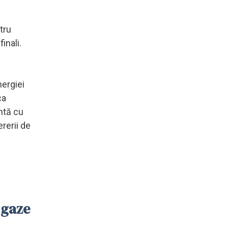
tru
inali.
nergiei
ca
ntă cu
rerii de
 gaze