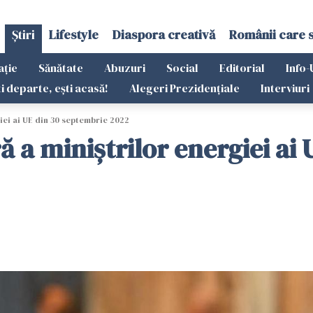
Știri
Lifestyle
Diaspora creativă
Românii care 
ație
Sănătate
Abuzuri
Social
Editorial
Info-
ti departe, ești acasă!
Alegeri Prezidențiale
Interviuri
ei ai UE din 30 septembrie 2022
 a miniştrilor energiei ai