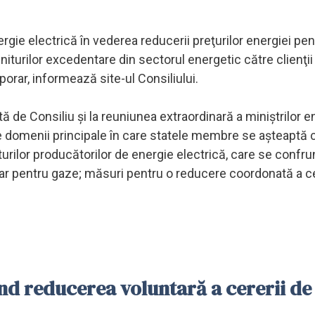
gie electrică în vederea reducerii preţurilor energiei pen
turilor excedentare din sectorul energetic către clienţii f
orar, informează site-ul Consiliului.
ă de Consiliu şi la reuniunea extraordinară a miniştrilor e
e domenii principale în care statele membre se aşteaptă 
urilor producătorilor de energie electrică, care se confru
ifar pentru gaze; măsuri pentru o reducere coordonată a ce
nd reducerea voluntară a cererii de