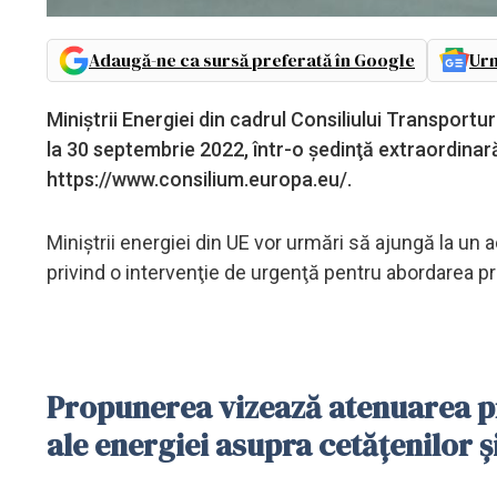
Adaugă-ne ca sursă preferată în Google
Urm
Miniştrii Energiei din cadrul Consiliului Transportu
la 30 septembrie 2022, într-o şedinţă extraordinară 
https://www.consilium.europa.eu/.
Miniştrii energiei din UE vor urmări să ajungă la un 
privind o intervenţie de urgenţă pentru abordarea pro
Propunerea vizează atenuarea pre
ale energiei asupra cetăţenilor 