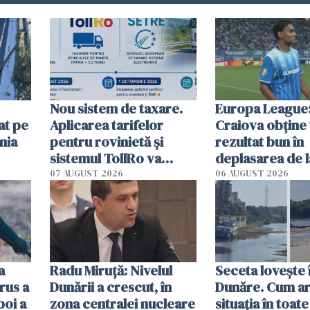
Nou sistem de taxare.
Europa League:
at pe
Aplicarea tarifelor
Craiova obține
nia
pentru rovinietă şi
rezultat bun în
sistemul TollRo va
deplasarea de 
începe la 1 octombrie
07 AUGUST 2026
06 AUGUST 2026
ă
a
Radu Miruţă: Nivelul
Seceta lovește 
rus a
Dunării a crescut, în
Dunăre. Cum ar
poi a
zona centralei nucleare
situația în toate