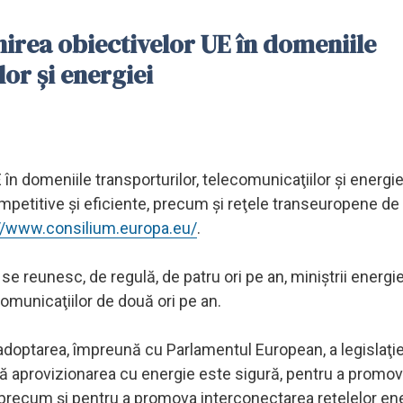
irea obiectivelor UE în domeniile
or şi energiei
n domeniile transporturilor, telecomunicaţiilor şi energiei
mpetitive şi eficiente, precum şi reţele transeuropene de
//www.consilium.europa.eu/
.
 se reunesc, de regulă, de patru ori pe an, miniştrii energi
ecomunicaţiilor de două ori pe an.
adoptarea, împreună cu Parlamentul European, a legislaţie
 că aprovizionarea cu energie este sigură, pentru a promo
e, precum şi pentru a promova interconectarea reţelelor en