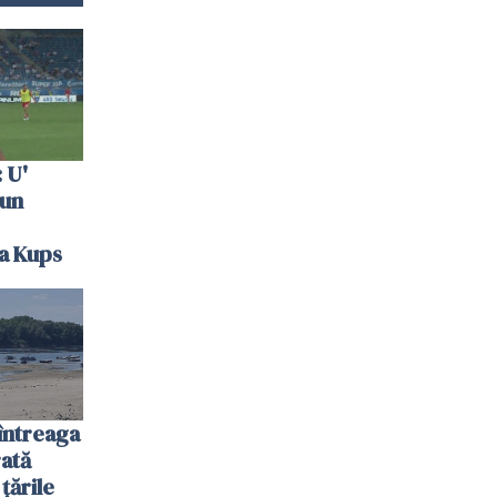
 U'
 un
la Kups
întreaga
ată
 țările