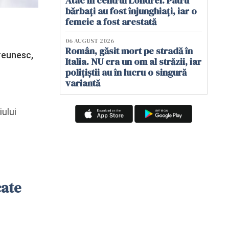
Atac în centrul Londrei. Patru
bărbați au fost înjunghiați, iar o
femeie a fost arestată
06 AUGUST 2026
Român, găsit mort pe stradă în
 reunesc,
Italia. NU era un om al străzii, iar
polițiștii au în lucru o singură
variantă
iului
cate