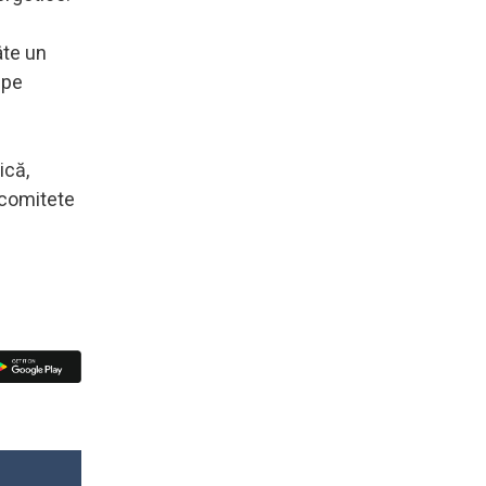
âte un
 pe
ică,
 comitete