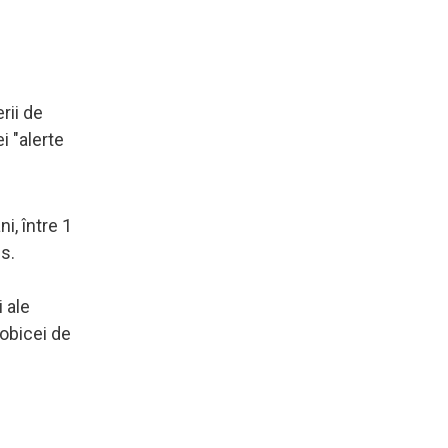
rii de
i "alerte
i, între 1
s.
 ale
 obicei de