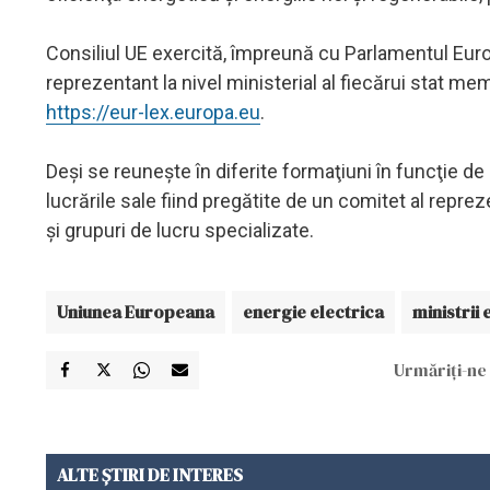
Consiliul UE exercită, împreună cu Parlamentul Europ
reprezentant la nivel ministerial al fiecărui stat mem
https://eur-lex.europa.eu
.
Deşi se reuneşte în diferite formaţiuni în funcţie de 
lucrările sale fiind pregătite de un comitet al repr
şi grupuri de lucru specializate.
Uniunea Europeana
energie electrica
ministrii 
Urmăriți-ne 
ALTE ȘTIRI DE INTERES