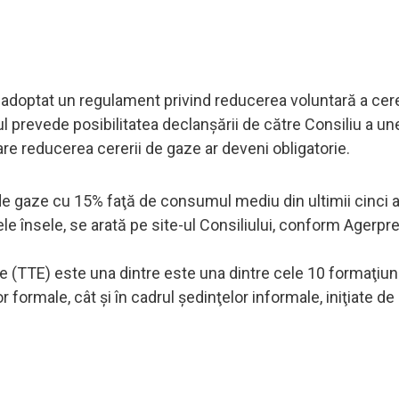
doptat un regulament privind reducerea voluntară a cere
prevede posibilitatea declanşării de către Consiliu a une
care reducerea cererii de gaze ar deveni obligatorie.
 gaze cu 15% faţă de consumul mediu din ultimii cinci an
e însele, se arată pe site-ul Consiliului, conform Agerpre
e (TTE) este una dintre este una dintre cele 10 formaţiuni
r formale, cât şi în cadrul şedinţelor informale, iniţiate de