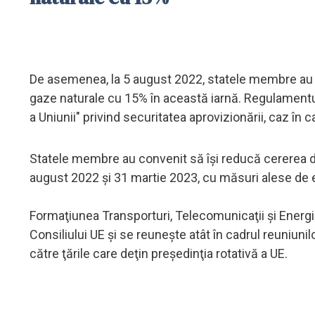
De asemenea, la 5 august 2022, statele membre au a
gaze naturale cu 15% în această iarnă. Regulamentul 
a Uniunii" privind securitatea aprovizionării, caz în 
Statele membre au convenit să îşi reducă cererea de
august 2022 şi 31 martie 2023, cu măsuri alese de el
Formaţiunea Transporturi, Telecomunicaţii şi Energi
Consiliului UE şi se reuneşte atât în cadrul reuniunilo
către ţările care deţin preşedinţia rotativă a UE.