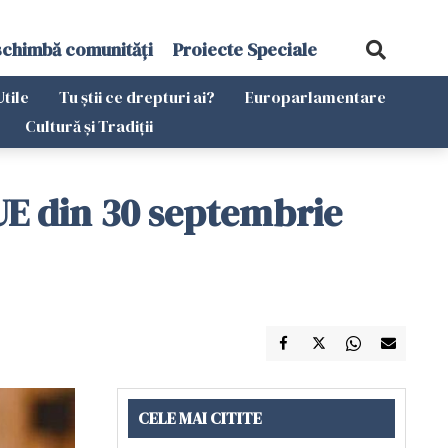
schimbă comunități
Proiecte Speciale
Utile
Tu știi ce drepturi ai?
Europarlamentare
Cultură și Tradiții
 UE din 30 septembrie
CELE MAI CITITE