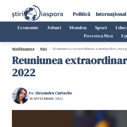
Politică
Internațional
Economie
Joburi
Monden
Sport
Educ
Povestea Mea
Eș
StiriDiaspora
›
Știri
›
Reuniunea extraordinară a miniştrilor energi
Reuniunea extraordinară
2022
De
Alexandra Curtache
30 SEPTEMBRIE 2022