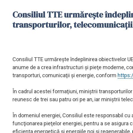
Consiliul TTE urmăreşte îndeplin
transporturilor, telecomunicaţiil
Consiliul TTE urmăreşte îndeplinirea obiectivelor UE î
anume de a crea infrastructuri şi pieţe moderne, co
transporturi, comunicaţii şi energie, conform
https:
În cadrul acestei formaţiuni, miniştrii transporturilor
reunesc de trei sau patru ori pe an, iar miniştrii tel
În domeniul energiei, Consiliul este responsabil cu 
funcţionarea pieţelor energiei, pentru a se asigura
eficienţa energetică şi energiile noi şi regenerabil