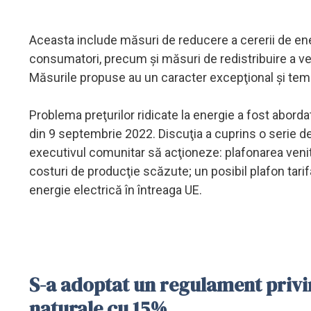
Aceasta include măsuri de reducere a cererii de ener
consumatori, precum şi măsuri de redistribuire a veni
Măsurile propuse au un caracter excepţional şi temp
Problema preţurilor ridicate la energie a fost abordat
din 9 septembrie 2022. Discuţia a cuprins o serie d
executivul comunitar să acţioneze: plafonarea venit
costuri de producţie scăzute; un posibil plafon tar
energie electrică în întreaga UE.
S-a adoptat un regulament privi
naturale cu 15%