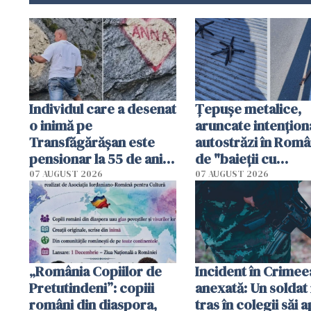
Individul care a desenat
Țepușe metalice,
o inimă pe
aruncate intențion
Transfăgărășan este
autostrăzi în Româ
pensionar la 55 de ani.
de "baieții cu
Poliția l-a identificat
platforme": "Mi-au
07 AUGUST 2026
07 AUGUST 2026
cerut 1200 lei să m
tracteze"
„România Copiilor de
Incident în Crimee
Pretutindeni”: copiii
anexată: Un soldat 
români din diaspora,
tras în colegii săi a