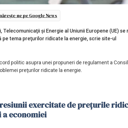
ărește-ne pe Google News
ri, Telecomunicaţii şi Energie al Uniunii Europene (UE) se
pe tema preţurilor ridicate la energie, scrie site-ul
acord politic asupra unei propuneri de regulament a Consil
blemei preţurilor ridicate la energie.
siunii exercitate de preţurile ridi
şi a economiei