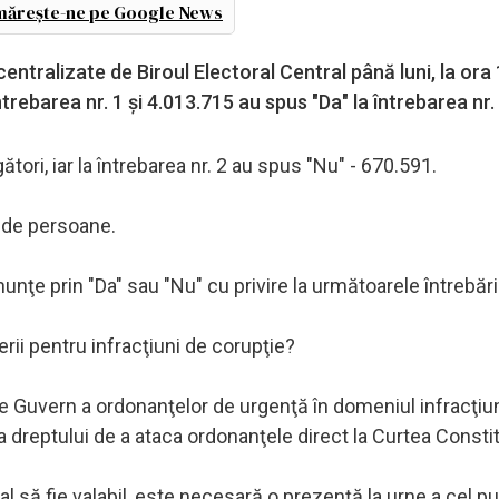
ărește-ne pe Google News
ntralizate de Biroul Electoral Central până luni, la ora 
rebarea nr. 1 şi 4.013.715 au spus "Da" la întrebarea nr. 
tori, iar la întrebarea nr. 2 au spus "Nu" - 670.591.
5 de persoane.
nţe prin "Da" sau "Nu" cu privire la următoarele întrebări
erii pentru infracţiuni de corupţie?
re Guvern a ordonanţelor de urgenţă în domeniul infracţiun
ea dreptului de a ataca ordonanţele direct la Curtea Consti
l să fie valabil, este necesară o prezenţă la urne a cel p