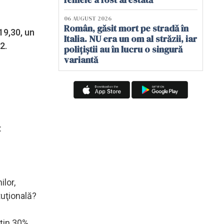
06 AUGUST 2026
Român, găsit mort pe stradă în
19,30, un
Italia. NU era un om al străzii, iar
2.
polițiștii au în lucru o singură
variantă
:
ilor,
tuţională?
uţin 30%