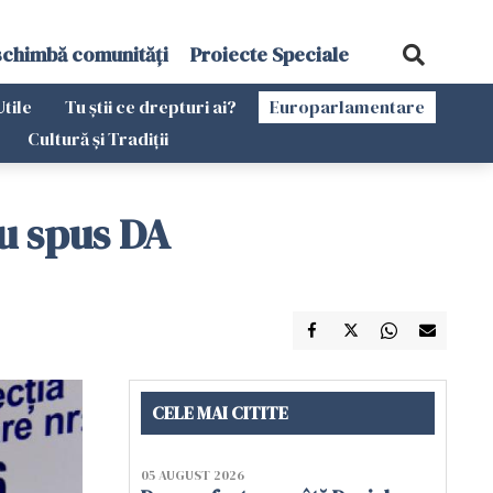
schimbă comunități
Proiecte Speciale
Utile
Tu știi ce drepturi ai?
Europarlamentare
Cultură și Tradiții
u spus DA
CELE MAI CITITE
05 AUGUST 2026