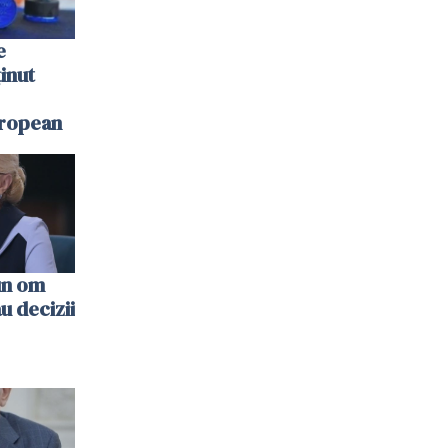
e
inut
uropean
un om
au decizii