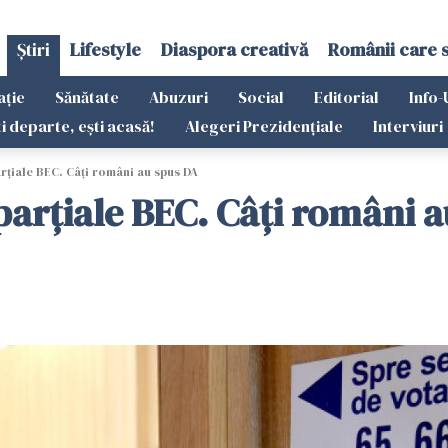
Știri
Lifestyle
Diaspora creativă
Românii care 
ație
Sănătate
Abuzuri
Social
Editorial
Info-
ti departe, ești acasă!
Alegeri Prezidențiale
Interviuri
țiale BEC. Câți români au spus DA
arțiale BEC. Câți români a