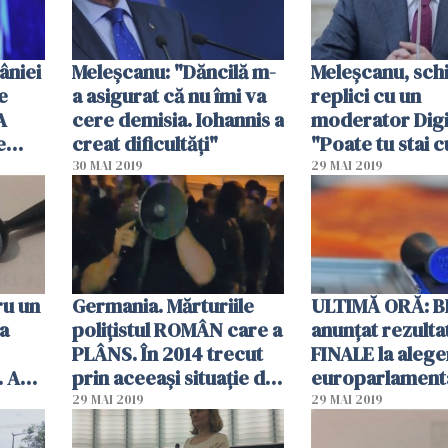
niei
Meleşcanu: "Dăncilă m-
Meleşcanu, sch
e
a asigurat că nu îmi va
replici cu un
A
cere demisia. Iohannis a
moderator Digi
e
creat dificultăţi"
"Poate tu stai c
cată
sub masă!"
30 MAI 2019
29 MAI 2019
ru un
Germania. Mărturiile
ULTIMĂ ORĂ: B
a
polițistul ROMÂN care a
anunţat rezulta
PLÂNS. În 2014 trecut
FINALE la alege
. A
prin aceeași situație din
europarlament
istele
poziția votantului
29 MAI 2019
29 MAI 2019