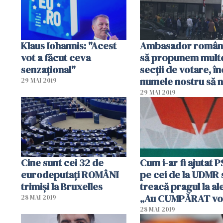
familie? Am stat cinci
ore la coadă"
Klaus Iohannis: "Acest
Ambasador român:
vot a făcut ceva
să propunem mult
senzaţional"
secții de votare, în
numele nostru să 
29 MAI 2019
mai fie legat de
29 MAI 2019
umilințele provoc
românilor!”
Cine sunt cei 32 de
Cum i-ar fi ajutat 
eurodeputați ROMÂNI
pe cei de la UDMR 
trimiși la Bruxelles
treacă pragul la al
„Au CUMPĂRAT vot
28 MAI 2019
28 MAI 2019