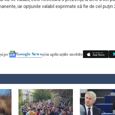
anente, iar opţiunile valabil exprimate să fie de cel puţin
Google News
și pe
și în aplicațiile mobile