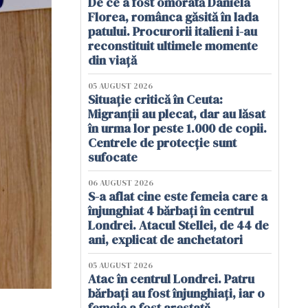
De ce a fost omorâtă Daniela
Florea, românca găsită în lada
patului. Procurorii italieni i-au
reconstituit ultimele momente
din viață
05 AUGUST 2026
Situație critică în Ceuta:
Migranții au plecat, dar au lăsat
în urma lor peste 1.000 de copii.
Centrele de protecție sunt
sufocate
06 AUGUST 2026
S-a aflat cine este femeia care a
înjunghiat 4 bărbați în centrul
Londrei. Atacul Stellei, de 44 de
ani, explicat de anchetatori
05 AUGUST 2026
Atac în centrul Londrei. Patru
bărbați au fost înjunghiați, iar o
femeie a fost arestată