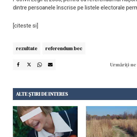
dintre persoanele înscrise pe listele electorale perm
[citeste si]
rezultate
referendum bec
Urmăriți-ne 
ALTE ȘTIRI DE INTERES