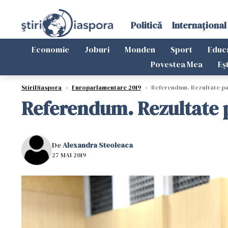
Politică
Internațional
Economie
Joburi
Monden
Sport
Educ
Povestea Mea
Eș
StiriDiaspora
›
Europarlamentare 2019
›
Referendum. Rezultate par
Referendum. Rezultate p
De
Alexandra Steoleaca
27 MAI 2019