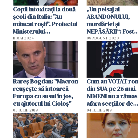
Copii intoxicați la două
„Un peisaj al
școli din Italia: "Au
ABANDONULUI,
mâncat roșii". Proiectul
murdăriei și
Ministerului
NEPĂSĂRII“: Fost
Agriculturii, "Fructe și
ambasador al
11 MAI 2024
08 AUGUST 2020
legume la școală" a fost
României, șocat d
oprit
arată intrarea în ța
Rareş Bogdan: "Macron
Cum au VOTAT rom
reuşeşte să întoarcă
din SUA pe 26 mai.
Europa cu susul în jos,
NIMENI nu a rămas 
cu ajutorul lui Cioloş"
afara secţiilor de
VOTARE
05 IULIE 2019
04 IULIE 2019