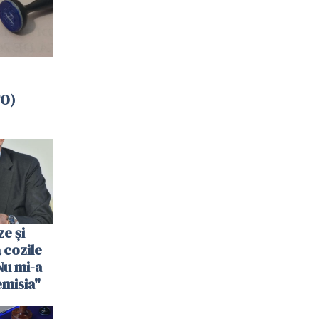
TO)
e şi
cozile
Nu mi-a
emisia"