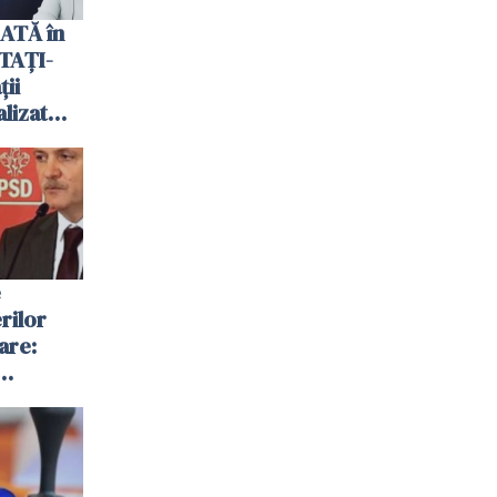
ATĂ în
TAŢI-
ii
lizat
e
rilor
are:
oi unde