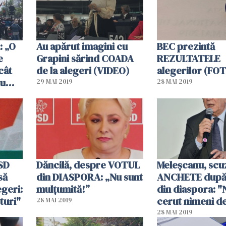
 „O
Au apărut imagini cu
BEC prezintă
e
Grapini sărind COADA
REZULTATELE
cât
de la alegeri (VIDEO)
alegerilor (FO
nu
29 MAI 2019
28 MAI 2019
ate
PSD
Dăncilă, despre VOTUL
Meleşcanu, scuz
să
din DIASPORA: „Nu sunt
ANCHETE după 
egeri:
mulțumită!”
din diaspora: "
uri"
cerut nimeni d
28 MAI 2019
28 MAI 2019