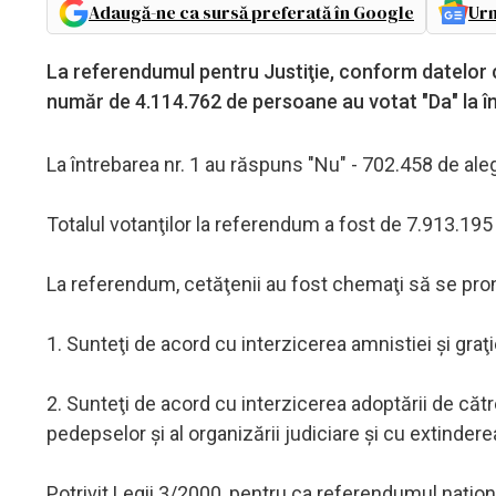
Adaugă-ne ca sursă preferată în Google
Urm
La referendumul pentru Justiţie, conform datelor ce
număr de 4.114.762 de persoane au votat "Da" la înt
La întrebarea nr. 1 au răspuns "Nu" - 702.458 de alegă
Totalul votanţilor la referendum a fost de 7.913.19
La referendum, cetăţenii au fost chemaţi să se pronu
1. Sunteţi de acord cu interzicerea amnistiei şi graţi
2. Sunteţi de acord cu interzicerea adoptării de căt
pedepselor şi al organizării judiciare şi cu extinder
Potrivit Legii 3/2000, pentru ca referendumul naţiona