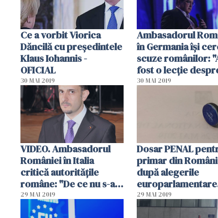
Ce a vorbit Viorica
Ambasadorul Româ
Dăncilă cu preşedintele
în Germania îşi cer
Klaus Iohannis -
scuze românilor: "
OFICIAL
fost o lecţie despr
cum ar trebui apli
30 MAI 2019
30 MAI 2019
legea electorală"
VIDEO. Ambasadorul
Dosar PENAL pent
României în Italia
primar din Români
critică autorităţile
după alegerile
române: "De ce nu s-a
europarlamentare
făcut ca la
plecat prin sat cu l
29 MAI 2019
29 MAI 2019
referendumul pentru
electorale