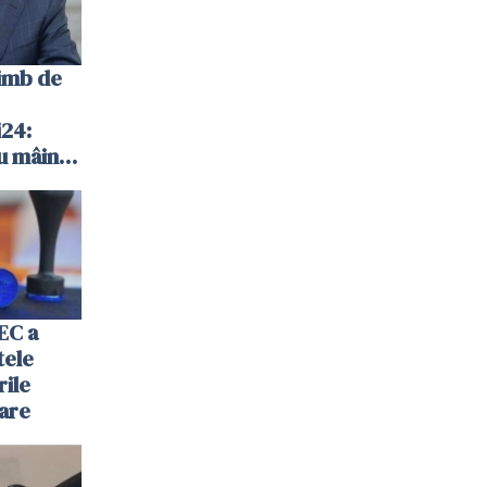
imb de
24:
u mâinile
EC a
tele
rile
are