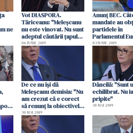
ţa
Vot DIASPORA.
Anunţ BEC. Cât
Tăriceanu: "Meleşcanu
mandate au obţ
um ne
nu este vinovat. Nu sunt
partidele în
adeptul căutării ţapului
Parlamentul E
ispăşitor"
06 IUNIE 2019
03 IUNIE 2019
De ce nu îşi dă
Dăncilă: "Sunt 
a,
Meleşcanu demisia: "Nu
echilibrat. Nu i
am crezut că e corect
pripite"
apoi
să renunţ la obiectivele
30 MAI 2019
mari"
30 MAI 2019