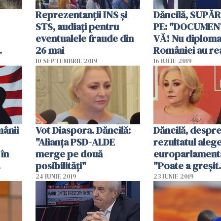
Reprezentanții INS și
Dăncilă, SUPĂR
STS, audiați pentru
PE: "DOCUMEN
eventualele fraude din
VĂ! Nu diplomaţ
26 mai
României au rea
Președinția, ci
10 SEPTEMBRIE 2019
16 IULIE 2019
e cum
Guvernul!"
ră
ânii
Vot Diaspora. Dăncilă:
Dăncilă, despr
"Alianţa PSD-ALDE
rezultatul alege
în
merge pe două
europarlament
posibilităţi"
"Poate a greşit
Dragnea, dar n
24 IUNIE 2019
23 IUNIE 2019
am fost?"