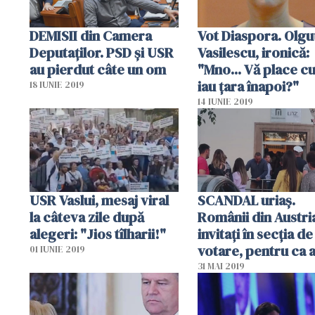
DEMISII din Camera
Vot Diaspora. Olgu
Deputaţilor. PSD şi USR
Vasilescu, ironică:
au pierdut câte un om
"Mno... Vă place c
iau ţara înapoi?"
18 IUNIE 2019
14 IUNIE 2019
USR Vaslui, mesaj viral
SCANDAL uriaș.
la câteva zile după
Românii din Austri
alegeri: "Jios tîlharii!"
invitați în secția de
votare, pentru ca 
01 IUNIE 2019
să fie DAȚI AFARĂ
31 MAI 2019
(Camera ascunsă)