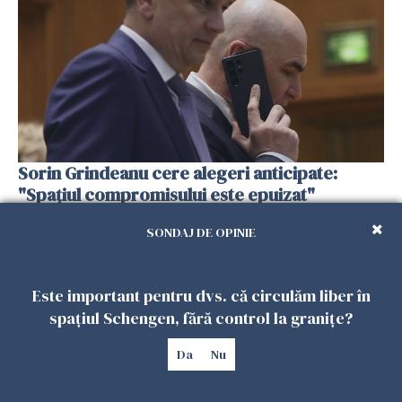
Sorin Grindeanu cere alegeri anticipate:
"Spațiul compromisului este epuizat"
26 IUNIE 2026
SONDAJ DE OPINIE
Este important pentru dvs. că circulăm liber în
spațiul Schengen, fără control la granițe?
Da
Nu