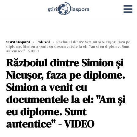
StiriDiaspora
›
Politică
›
Războiul dintre Simion și Nicușor, faza pe
diplome. Simion a venit cu documentele la el: "Am și eu diplome. Sunt
autentice" - VIDEO
Războiul dintre Simion și
Nicușor, faza pe diplome.
Simion a venit cu
documentele la el: "Am și
eu diplome. Sunt
autentice" - VIDEO