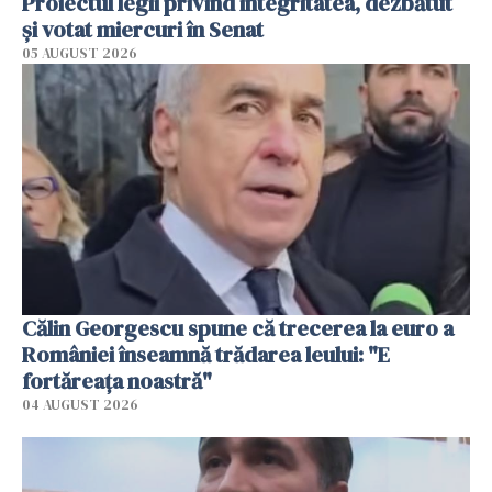
Proiectul legii privind integritatea, dezbătut
şi votat miercuri în Senat
05 AUGUST 2026
Călin Georgescu spune că trecerea la euro a
României înseamnă trădarea leului: "E
fortăreața noastră"
04 AUGUST 2026