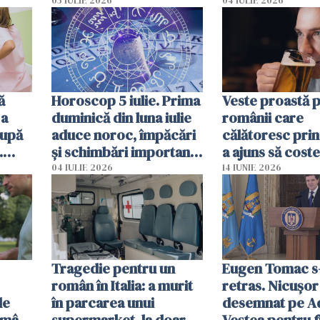
spun că Anglia e casa
ajută mai exact
05 IULIE 2026
04 IULIE 2026
noastră”
ă
Horoscop 5 iulie. Prima
Veste proastă 
 a
duminică din luna iulie
românii care
după
aduce noroc, împăcări
călătoresc prin
.
și schimbări importante
a ajuns să coste
mor
pentru câteva zodii
de bere
04 IULIE 2026
14 IUNIE 2026
Tragedie pentru un
Eugen Tomac s
român în Italia: a murit
retras. Nicușor
le
în parcarea unui
desemnat pe A
omâni
supermarket, la doar
Veștea pentru f