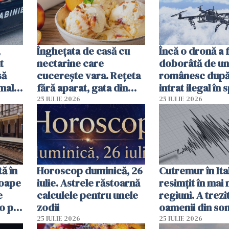
,
Înghețata de casă cu
Încă o dronă a 
t
nectarine care
doborâtă de un
să
cucerește vara. Rețeta
românesc după
mall.
fără aparat, gata din
intrat ilegal în 
ma
câteva ingrediente
aerian al Român
25 IULIE 2026
25 IULIE 2026
ă în
Horoscop duminică, 26
Cutremur în Ital
roape
iulie. Astrele răstoarnă
resimțit în mai
e
calculele pentru unele
regiuni. A trezi
o pot
zodii
oamenii din so
ore
un alt seism pr
25 IULIE 2026
25 IULIE 2026