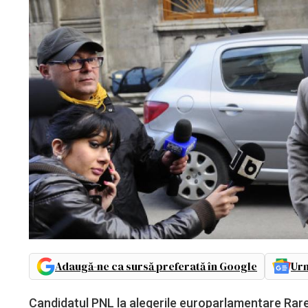
Adaugă-ne ca sursă preferată în Google
Urm
Candidatul PNL la alegerile europarlamentare Rare