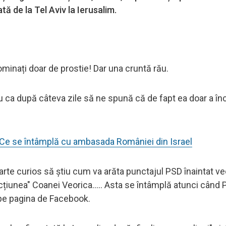
ă de la Tel Aviv la Ierusalim.
dominați doar de prostie! Dar una cruntă rău.
ru ca după câteva zile să ne spună că de fapt ea doar a în
Ce se întâmplă cu ambasada României din Israel
arte curios să știu cum va arăta punctajul PSD înaintat ve
acțiunea" Coanei Veorica..... Asta se întâmplă atunci cân
 pe pagina de Facebook.