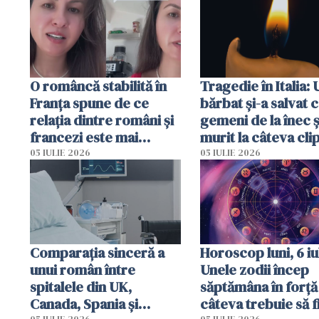
O româncă stabilită în
Tragedie în Italia: 
Franța spune de ce
bărbat și-a salvat c
relația dintre români și
gemeni de la înec ș
francezi este mai
murit la câteva cli
complicată decât pare
după ce i-a adus la
05 IULIE 2026
05 IULIE 2026
Comparația sinceră a
Horoscop luni, 6 iul
unui român între
Unele zodii încep
spitalele din UK,
săptămâna în forță 
Canada, Spania și
câteva trebuie să f