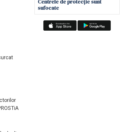
Centrele de protecție sunt
sufocate
curcat
ctorilor
d PROSTiA