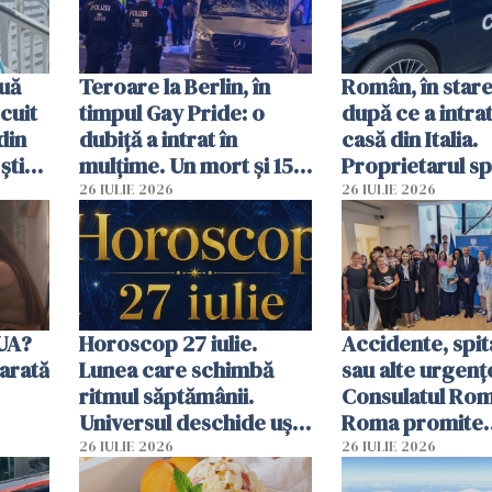
uă
Teroare la Berlin, în
Român, în stare
cuit
timpul Gay Pride: o
după ce a intrat
din
dubiță a intrat în
casă din Italia.
știu
mulțime. Un mort și 15
Proprietarul s
 voi”
răniți
s-a apărat cu un
26 IULIE 2026
26 IULIE 2026
SUA?
Horoscop 27 iulie.
Accidente, spit
arată
Lunea care schimbă
sau alte urgenț
ritmul săptămânii.
Consulatul Româ
Universul deschide uși
Roma promite
neașteptate pentru
intervenții în d
26 IULIE 2026
26 IULIE 2026
unele zodii
de ore