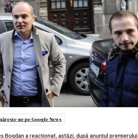
ărește-ne pe Google News
ș Bogdan a reacționat, astăzi, după anunțul premierului