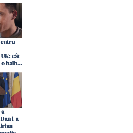
pentru
 UK: cât
 o halbă
-a
 Dan l-a
drian
uncția