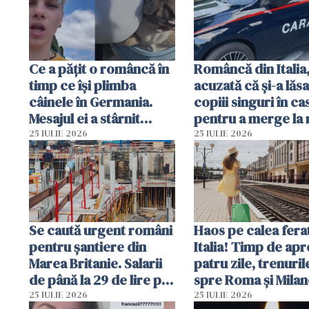
Ce a pățit o româncă în
Româncă din Italia
timp ce își plimba
acuzată că și-a lăsa
câinele în Germania.
copiii singuri în ca
Mesajul ei a stârnit
pentru a merge la 
dezbateri aprinse
Vecinii au dat alar
25 IULIE 2026
25 IULIE 2026
Se caută urgent români
Haos pe calea ferat
pentru șantiere din
Italia! Timp de ap
Marea Britanie. Salarii
patru zile, trenuril
de până la 29 de lire pe
spre Roma și Milan
oră
întârzia până la 3 
25 IULIE 2026
25 IULIE 2026