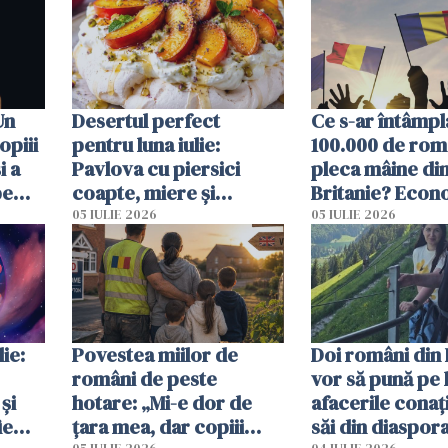
o zi înainte
Un
Desertul perfect
Ce s-ar întâmpl
opiii
pentru luna iulie:
100.000 de rom
i a
Pavlova cu piersici
pleca mâine di
pe
coapte, miere și
Britanie? Econ
 mal
lavandă
resimți imediat
05 IULIE 2026
05 IULIE 2026
ie:
Povestea miilor de
Doi români din 
români de peste
vor să pună pe 
și
hotare: „Mi-e dor de
afacerile conaț
ie
țara mea, dar copiii
săi din diaspora