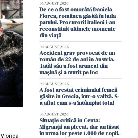
05 AUGUST 2026
De ce a fost omorâtă Daniela
Florea, românca găsită în lada
patului. Procurorii italieni i-au
reconstituit ultimele momente
din viață
04 AUGUST 2026
Accident grav provocat de un
român de 22 de ani în Austria.
Tatăl său a fost aruncat din
mașină și a murit pe loc
04 AUGUST 2026
A fost arestat criminalul femeii
găsite în Grecia, într-o valiză. S-
a aflat cum s-a întâmplat totul
05 AUGUST 2026
Situație critică în Ceuta:
Migranții au plecat, dar au lăsat
în urma lor peste 1.000 de copii.
 Viorica