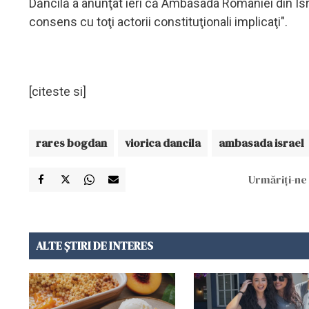
Dăncilă a anunţat ieri că Ambasada României din Israe
consens cu toţi actorii constituţionali implicaţi".
[citeste si]
rares bogdan
viorica dancila
ambasada israel
Urmăriți-ne 
ALTE ȘTIRI DE INTERES