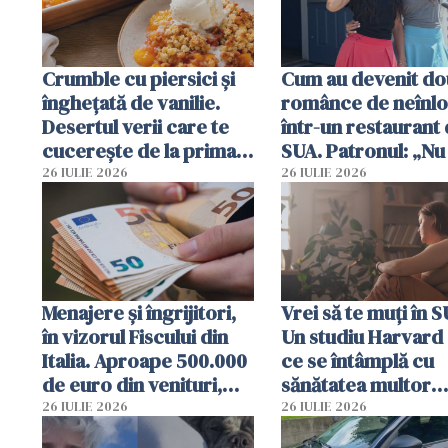
Crumble cu piersici și
Cum au devenit do
înghețată de vanilie.
românce de neînlo
Desertul verii care te
într-un restaurant 
cucerește de la prima
SUA. Patronul: „Nu 
lingură
ce o să mă fac fără
26 IULIE 2026
26 IULIE 2026
Menajere și îngrijitori,
Vrei să te muți în 
în vizorul Fiscului din
Un studiu Harvard 
Italia. Aproape 500.000
ce se întâmplă cu
de euro din venituri,
sănătatea multor
ascunși de autorități
imigranți
26 IULIE 2026
26 IULIE 2026