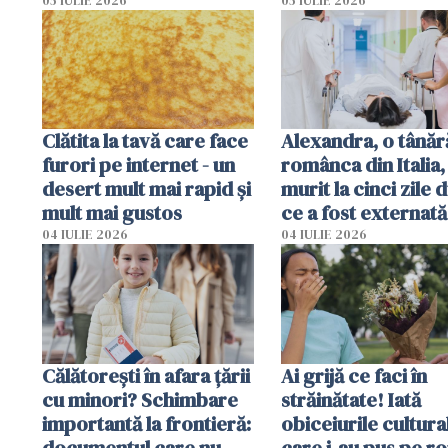
România
prudente
05 IULIE 2026
05 IULIE 2026
Clătita la tavă care face
Alexandra, o tânăr
furori pe internet - un
românca din Italia,
desert mult mai rapid și
murit la cinci zile 
mult mai gustos
ce a fost externată
Anchetă pentru o
04 IULIE 2026
04 IULIE 2026
din culpă
Călătorești în afara țării
Ai grijă ce faci în
cu minori? Schimbare
străinătate! Iată
importantă la frontieră:
obiceiurile cultura
documentul care nu
care i-au pus pe r