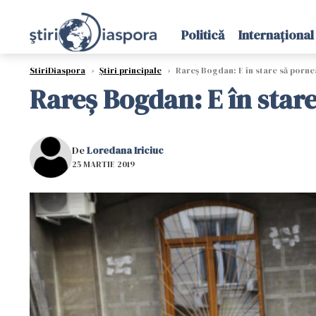
Politică
Internațional
StiriDiaspora
›
Știri principale
›
Rareș Bogdan: E în stare să porne
Rareș Bogdan: E în star
De
Loredana Iriciuc
25 MARTIE 2019