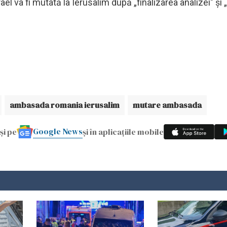
l va fi mutată la Ierusalim după „finalizarea analizei" şi „
ambasada romania ierusalim
mutare ambasada
Google News
și pe
și în aplicațiile mobile