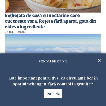
Înghețata de casă cu nectarine care
cucerește vara. Rețeta fără aparat, gata din
câteva ingrediente
25 IULIE 2026
SONDAJ DE OPINIE
Este important pentru dvs. că circulăm liber în
spațiul Schengen, fără control la granițe?
Încă o dronă a fost doborâtă de un F-16
Da
Nu
românesc după ce a intrat ilegal în spațiul
aerian al României