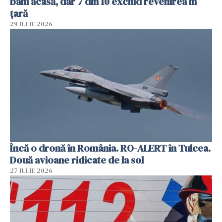
bani acasă, dar 7 din 10 exclud revenirea în
țară
29 IULIE 2026
Încă o dronă în România. RO-ALERT în Tulcea.
Două avioane ridicate de la sol
27 IULIE 2026