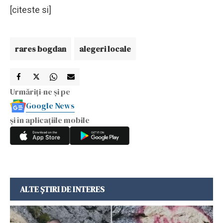
[citeste si]
rares bogdan
alegeri locale
Urmăriți-ne și pe
Google News
și în aplicațiile mobile
ALTE ȘTIRI DE INTERES