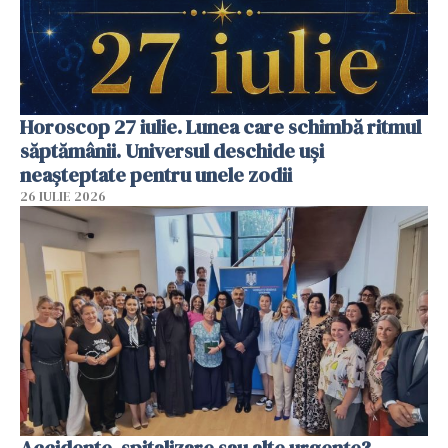
Horoscop 27 iulie. Lunea care schimbă ritmul
săptămânii. Universul deschide uși
neașteptate pentru unele zodii
26 IULIE 2026
Accidente, spitalizare sau alte urgențe?