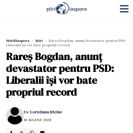
StiriDiaspora
›
Știri
›
Rareș Bogdan, anunț devastator pentru PSD:
Liberalii își vor bate propriul record
Rareș Bogdan, anunț
devastator pentru PSD:
Liberalii își vor bate
propriul record
De
Loredana Iriciuc
18 AUGUST 2020