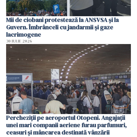
Mii de ciobani protestează la ANSVSA și la
Guvern. Îmbrânceli cu jandarmii și gaze
lacrimogene
30 IULIE 2026
Percheziții pe aeroportul Otopeni. Angajații
unei mari companii aeriene furau parfumuri,
ceasuri și mâncarea destinată vânzării