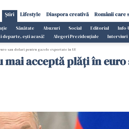
Știri
Lifestyle
Diaspora creativă
Românii care 
ație
Sănătate
Abuzuri
Social
Editorial
Info-
ti departe, ești acasă!
Alegeri Prezidențiale
Interviuri
 euro sau dolari pentru gazele exportate în UE
 mai acceptă plăţi în euro