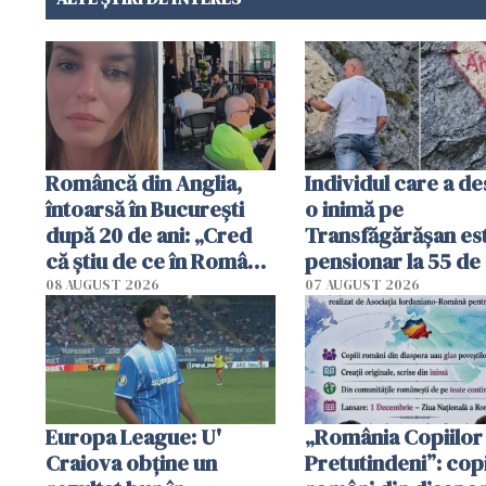
Româncă din Anglia,
Individul care a d
întoarsă în București
o inimă pe
după 20 de ani: „Cred
Transfăgărășan es
că știu de ce în România
pensionar la 55 de 
se trăiește mai bine ca
Poliția l-a identific
08 AUGUST 2026
07 AUGUST 2026
în Anglia. E schimbat"
Europa League: U'
„România Copiilor
Craiova obține un
Pretutindeni”: copi