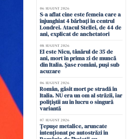
06 AUGUST 2026
S-a aflat cine este femeia care a
înjunghiat 4 bărbați în centrul
Londrei. Atacul Stellei, de 44 de
ani, explicat de anchetatori
08 AUGUST 2026
El este Nicu, tânărul de 35 de
ani, mort în prima zi de muncă
din Italia. Șase români, puși sub
acuzare
06 AUGUST 2026
Român, găsit mort pe stradă în
Italia. NU era un om al străzii, iar
polițiștii au în lucru o singură
variantă
07 AUGUST 2026
Țepușe metalice, aruncate
intenționat pe autostrăzi în