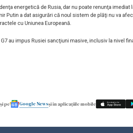
nţa energetică de Rusia, dar nu poate renunţa imediat l
mir Putin a dat asigurări că noul sistem de plăţi nu va afec
ntractele cu Uniunea Europeană.
G7 au impus Rusiei sancţiuni masive, inclusiv la nivel fina
Google News
și pe
și în aplicațiile mobile