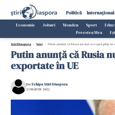
Politică
Internațional
Economie
Joburi
Monden
Sport
Educ
Povestea Mea
Eș
StiriDiaspora
›
Știri
›
Putin anunţă că Rusia nu mai acceptă plăţi în
Putin anunţă că Rusia nu
exportate în UE
De
Echipa Stiri Diaspora
23 MARTIE 2022