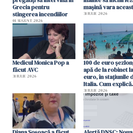
pregătiţi să intervină în
înainte să închiriez
Grecia pentru
mașină vara aceas
stingerea incendiilor
31 IULIE 2026
01 AUGUST 2026
Medicul Monica Pop a
100 de euro șezlong
făcut AVC
apă de la robinet l
euro, în stațiunile 
31 IULIE 2026
Italia. Cum explică
autoritățile
31 IULIE 2026
Diana Șoșoacă a făcut
Alertă DNSC: Noua