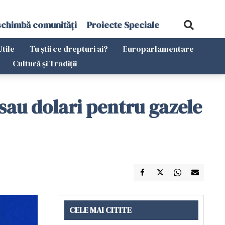
schimbă comunități
Proiecte Speciale
Utile
Tu știi ce drepturi ai?
Europarlamentare
Cultură și Tradiții
 sau dolari pentru gazele
CELE MAI CITITE