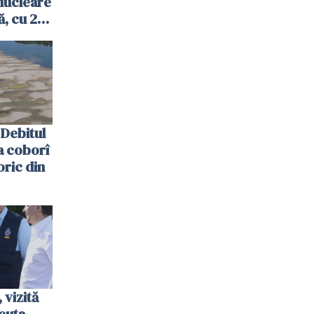
nucleare
, cu 2
 trecută
Debitul
a coborî
oric din
vizită