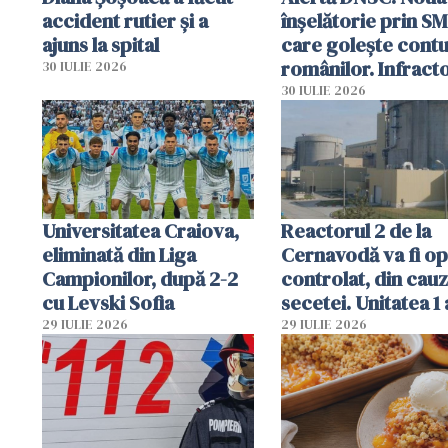
accident rutier și a
înșelătorie prin S
ajuns la spital
care golește contu
românilor. Infracto
30 IULIE 2026
folosesc numele
30 IULIE 2026
Ghișeul.ro și al Poli
Române
Universitatea Craiova,
Reactorul 2 de la
eliminată din Liga
Cernavodă va fi op
Campionilor, după 2-2
controlat, din cau
cu Levski Sofia
secetei. Unitatea 1 
deja oprită
29 IULIE 2026
29 IULIE 2026