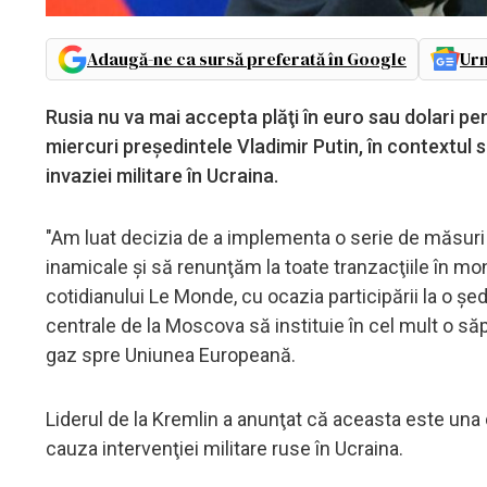
Adaugă-ne ca sursă preferată în Google
Urm
Rusia nu va mai accepta plăţi în euro sau dolari pe
miercuri preşedintele Vladimir Putin, în contextul 
invaziei militare în Ucraina.
"Am luat decizia de a implementa o serie de măsuri pe
inamicale şi să renunţăm la toate tranzacţiile în m
cotidianului Le Monde, cu ocazia participării la o şe
centrale de la Moscova să instituie în cel mult o să
gaz spre Uniunea Europeană.
Liderul de la Kremlin a anunţat că aceasta este una 
cauza intervenţiei militare ruse în Ucraina.