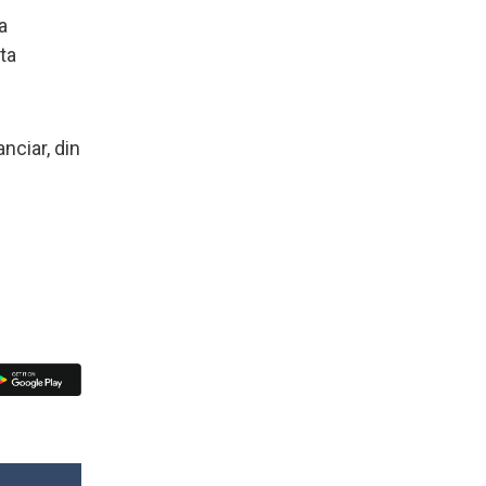
a
ta
nciar, din