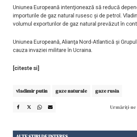
Uniunea Europeană intenţionează să reducă depende
importurile de gaz natural rusesc şi de petrol. Vladi
volumul exporturilor de gaz natural prevăzut în co
Uniunea Europeană, Alianţa Nord-Atlantică şi Grupul 
cauza invaziei militare în Ucraina.
[citeste si]
vladimir putin
gaze naturale
gaze rusia
Urmăriți-ne 
ALTE ȘTIRI DE INTERES