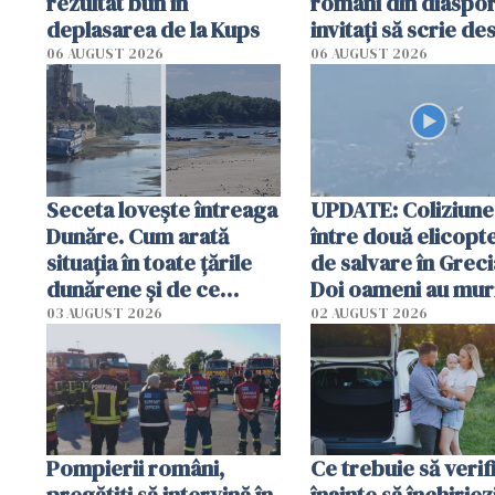
rezultat bun în
români din diaspor
deplasarea de la Kups
invitați să scrie de
România într-un v
06 AUGUST 2026
06 AUGUST 2026
special
Seceta lovește întreaga
UPDATE: Coliziune
Dunăre. Cum arată
între două elicopt
situația în toate țările
de salvare în Greci
dunărene și de ce
Doi oameni au mur
România resimte
03 AUGUST 2026
02 AUGUST 2026
efectele, deși a plouat
în iulie
Pompierii români,
Ce trebuie să verif