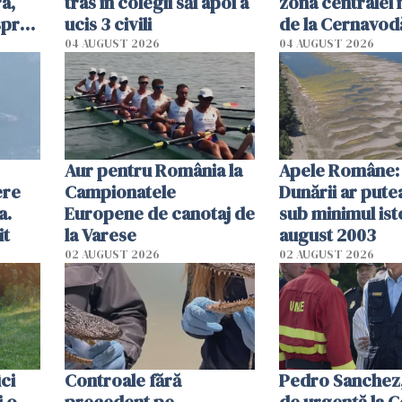
a,
tras în colegii săi apoi a
zona centralei 
spre
ucis 3 civili
de la Cernavodă
olum
cm faţă de ziua
04 AUGUST 2026
04 AUGUST 2026
Aur pentru România la
Apele Române: 
ere
Campionatele
Dunării ar pute
a.
Europene de canotaj de
sub minimul ist
it
la Varese
august 2003
02 AUGUST 2026
02 AUGUST 2026
ici
Controale fără
Pedro Sanchez, 