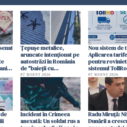
esenat
Țepușe metalice,
Nou sistem de t
aruncate intenționat pe
Aplicarea tarif
te
autostrăzi în România
pentru roviniet
ani.
de "baieții cu
sistemul TollRo
at
platforme": "Mi-au
începe la 1 oct
07 AUGUST 2026
07 AUGUST 2026
cerut 1200 lei să mă
tracteze"
 de
Incident în Crimeea
Radu Miruţă: Ni
ii
anexată: Un soldat rus a
Dunării a crescu