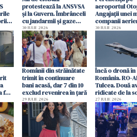
MS
protestează la ANSVSA
aeroportul Oto
rile
și la Guvern. Îmbrânceli
Angajații unei 
rii
cu jandarmii și gaze
companii aerie
lacrimogene
parfumuri, ceas
30 IULIE 2026
30 IULIE 2026
ției
mâncarea desti
vânzării
Românii din străinătate
Încă o dronă în
rit
trimit în continuare
România. RO-A
za
bani acasă, dar 7 din 10
Tulcea. Două a
a fost
exclud revenirea în țară
ridicate de la s
29 IULIE 2026
27 IULIE 2026