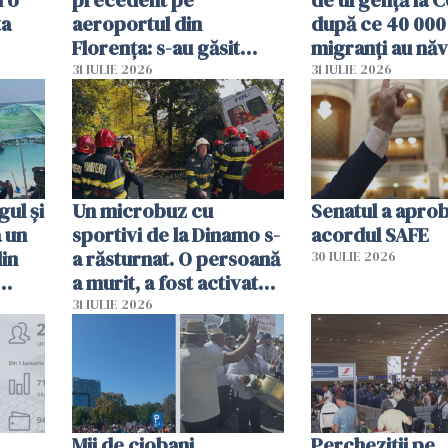
i o
precedent pe
de urgență la C
ta
aeroportul din
după ce 40 000
Florența: s-au găsit
migranți au năv
capete de aligator și o
teritoriul spani
31 IULIE 2026
31 IULIE 2026
sumă imensă de bani
mobiliza toate
resursele"
ul și
Un microbuz cu
Senatul a apro
a un
sportivi de la Dinamo s-
acordul SAFE
din
a răsturnat. O persoană
30 IULIE 2026
a murit, a fost activat
planul roșu de
31 IULIE 2026
intervenție
Mii de ciobani
Percheziții pe