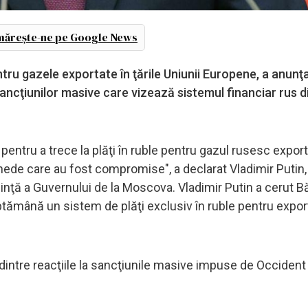
ărește-ne pe Google News
ntru gazele exportate în ţările Uniunii Europene, a anunţ
sancţiunilor masive care vizează sistemul financiar rus 
ntru a trece la plăţi în ruble pentru gazul rusesc exporta
onede care au fost compromise", a declarat Vladimir Putin
dinţă a Guvernului de la Moscova. Vladimir Putin a cerut B
ptămână un sistem de plăţi exclusiv în ruble pentru expor
dintre reacţiile la sancţiunile masive impuse de Occident