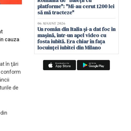
România de "baieții cu
platforme": "Mi-au cerut 1200 lei
să mă tracteze"
06 AUGUST 2026
Un român din Italia și-a dat foc în
at
mașină, într-un apel video cu
din cauza
fosta iubită. Era chiar în fața
locuinței iubitei din Milano
t în ţări
, conform
ăncii
turile de
 din