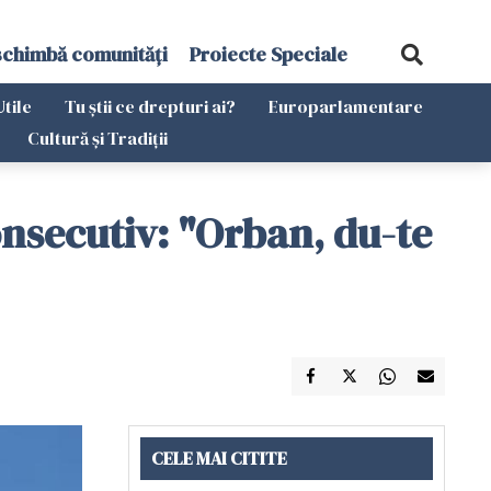
schimbă comunități
Proiecte Speciale
Utile
Tu știi ce drepturi ai?
Europarlamentare
Cultură și Tradiții
onsecutiv: "Orban, du-te
CELE MAI CITITE