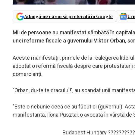
Adaugă-ne ca sursă preferată în Google
Urm
Mii de persoane au manifestat sâmbătă în capitala
unei reforme fiscale a guvernului Viktor Orban, scr
Aceste manifestaţii, primele de la realegerea liderul
adoptat o reformă fiscală despre care protestatarii
comercianţi.
"Orban, du-te te dracului!', au scandat unii manifest
"Este o nebunie ceea ce au făcut ei (guvernul). Asta
manifestantă, Ilona Pusztai, o avocată în vârstă de 
Budapest Hungary ??????????