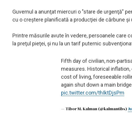
Guvernul a anunţat miercuri o "stare de urgenţă" pe
cu o creştere planificată a producţiei de cărbune şi
Printre măsurile avute în vedere, persoanele care 
la preţul pieţei, şi nu la un tarif puternic subvenţiona
Fifth day of civilian, non-parti
measures. Historical inflation,
cost of living, foreseeable ro
again shut down a main bridge
pic.twitter.com/thIktDjsPm
— Tibor M. Kalman (@kalmantibs)
Ju