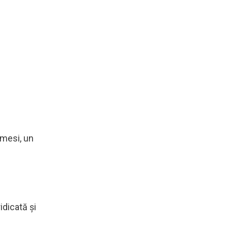
emesi, un
idicată şi