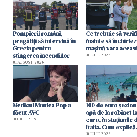
în iulie
Pompierii români,
Ce trebuie să verif
pregătiţi să intervină în
înainte să închiriez
Grecia pentru
mașină vara aceas
stingerea incendiilor
31 IULIE 2026
01 AUGUST 2026
Medicul Monica Pop a
100 de euro șezlong
făcut AVC
apă de la robinet l
euro, în stațiunile 
31 IULIE 2026
Italia. Cum explică
autoritățile
31 IULIE 2026