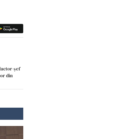
dactor-șef
lor din