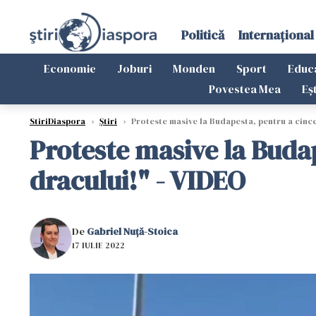
Politică
Internațional
Economie
Joburi
Monden
Sport
Educ
Povestea Mea
Eș
StiriDiaspora
›
Știri
›
Proteste masive la Budapesta, pentru a cince
Proteste masive la Budap
dracului!" - VIDEO
De
Gabriel Nuță-Stoica
17 IULIE 2022