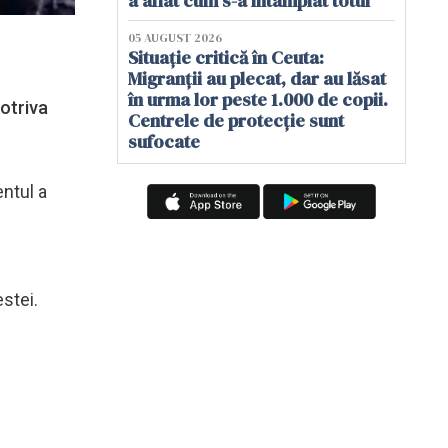
a aflat cum s-a întâmplat totul
05 AUGUST 2026
Situație critică în Ceuta:
Migranții au plecat, dar au lăsat
în urma lor peste 1.000 de copii.
otriva
Centrele de protecție sunt
sufocate
entul a
estei.