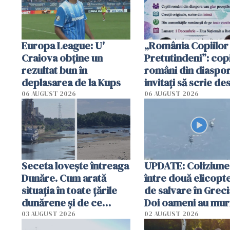
Europa League: U'
„România Copiilor
Craiova obține un
Pretutindeni”: copi
rezultat bun în
români din diaspor
deplasarea de la Kups
invitați să scrie de
România într-un v
06 AUGUST 2026
06 AUGUST 2026
special
Seceta lovește întreaga
UPDATE: Coliziune
Dunăre. Cum arată
între două elicopt
situația în toate țările
de salvare în Greci
dunărene și de ce
Doi oameni au mur
România resimte
03 AUGUST 2026
02 AUGUST 2026
efectele, deși a plouat