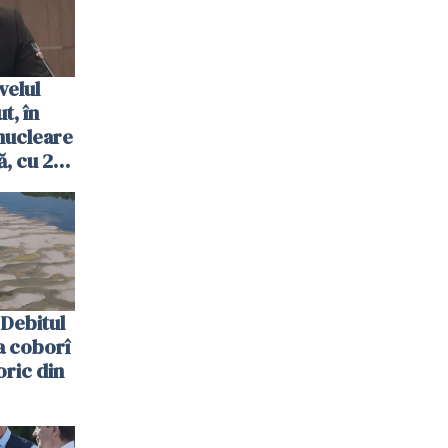
velul
t, în
nucleare
, cu 2
 trecută
Debitul
a coborî
oric din