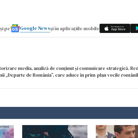
Google News
și pe
și în aplicațiile mobile
itorizare media, analiză de conținut și comunicare strategică. Re
siunii „Departe de România”, care aduce în prim-plan vocile români