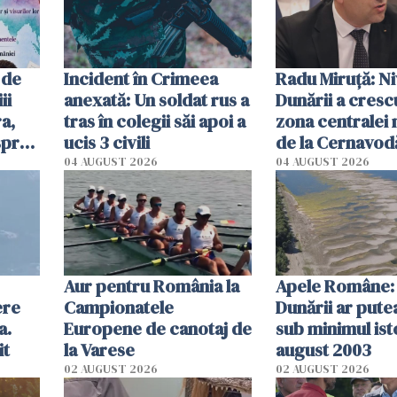
 de
Incident în Crimeea
Radu Miruţă: Ni
ii
anexată: Un soldat rus a
Dunării a crescu
a,
tras în colegii săi apoi a
zona centralei 
spre
ucis 3 civili
de la Cernavodă
olum
cm faţă de ziua
04 AUGUST 2026
04 AUGUST 2026
Aur pentru România la
Apele Române: 
ere
Campionatele
Dunării ar pute
a.
Europene de canotaj de
sub minimul ist
it
la Varese
august 2003
02 AUGUST 2026
02 AUGUST 2026