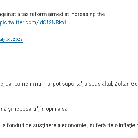
gainst a tax reform aimed at increasing the
pic.twitter.com/ldOf2NRkvl
uly 16, 2022
, dar oamenii nu mai pot suporta", a spus altul, Zoltan G
nă şi necesară", în opinia sa.
e la fonduri de susţinere a economiei, suferă de o inflaţie r