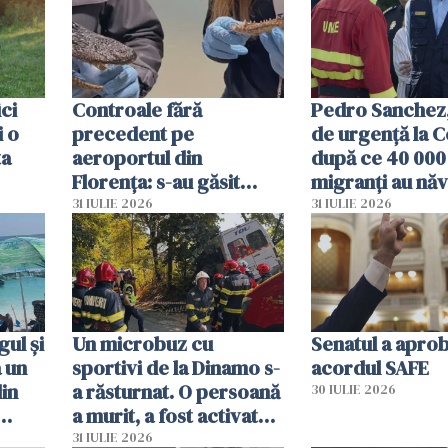
ici
Controale fără
Pedro Sanchez, 
i o
precedent pe
de urgență la C
ta
aeroportul din
după ce 40 000
Florența: s-au găsit
migranți au năv
capete de aligator și o
teritoriul spani
31 IULIE 2026
31 IULIE 2026
sumă imensă de bani
mobiliza toate
resursele"
ul și
Un microbuz cu
Senatul a apro
a un
sportivi de la Dinamo s-
acordul SAFE
din
a răsturnat. O persoană
30 IULIE 2026
a murit, a fost activat
planul roșu de
31 IULIE 2026