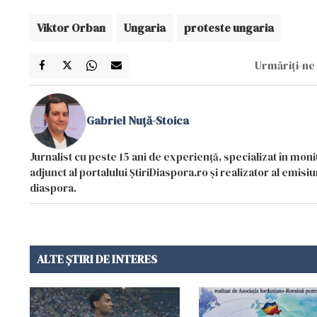
Viktor Orban
Ungaria
proteste ungaria
Urmăriți-ne 
Gabriel Nuță-Stoica
Jurnalist cu peste 15 ani de experiență, specializat în mon
adjunct al portalului ȘtiriDiaspora.ro și realizator al emi
diaspora.
ALTE ȘTIRI DE INTERES