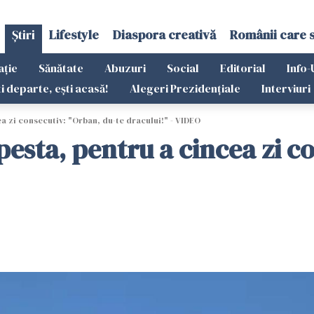
Știri
Lifestyle
Diaspora creativă
Românii care 
ație
Sănătate
Abuzuri
Social
Editorial
Info-
ti departe, ești acasă!
Alegeri Prezidențiale
Interviuri
a zi consecutiv: "Orban, du-te dracului!" - VIDEO
esta, pentru a cincea zi c