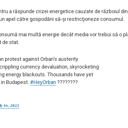
ntru a răspunde crizei energetice cauzate de războiul din
 un apel către gospodării să-şi restricţioneze consumul.
consumă mai multă energie decât media vor trebui să o p
t de stat.
san protest against Orban's austerity
 crippling currency devaluation, skyrocketing
lling energy blackouts. Thousands have yet
 in Budapest.
#HeyOrban
????????
ly 16, 2022