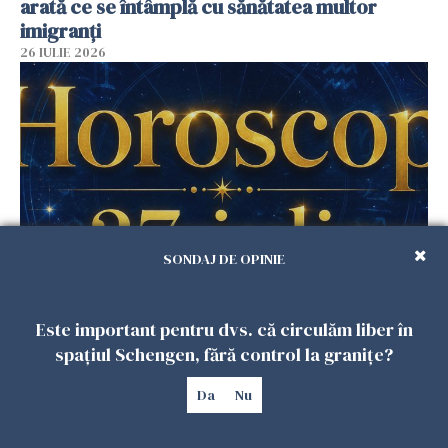
arată ce se întâmplă cu sănătatea multor
imigranți
26 IULIE 2026
SONDAJ DE OPINIE
Horoscop 27 iulie. Lunea care schimbă ritmul
săptămânii. Universul deschide uși
Este important pentru dvs. că circulăm liber în
neașteptate pentru unele zodii
spațiul Schengen, fără control la granițe?
26 IULIE 2026
Da
Nu