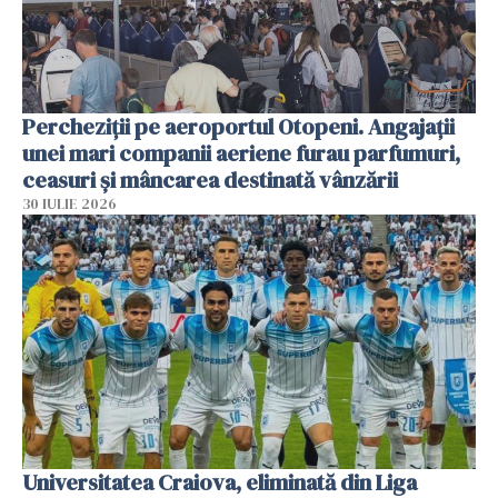
Percheziții pe aeroportul Otopeni. Angajații
unei mari companii aeriene furau parfumuri,
ceasuri și mâncarea destinată vânzării
30 IULIE 2026
Universitatea Craiova, eliminată din Liga