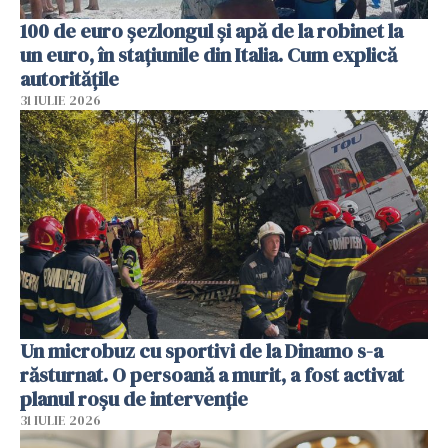
100 de euro șezlongul și apă de la robinet la
un euro, în stațiunile din Italia. Cum explică
autoritățile
31 IULIE 2026
Un microbuz cu sportivi de la Dinamo s-a
răsturnat. O persoană a murit, a fost activat
planul roșu de intervenție
31 IULIE 2026