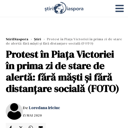
StiriDiaspora
›
Știri
›
Protest în Piața Victoriei în prima zi de stare
de alertă: fără măști și fără distanțare socială (FOTO)
Protest în Piața Victoriei
în prima zi de stare de
alertă: fără măști și fără
distanțare socială (FOTO)
De
Loredana Iriciuc
15 MAI 2020