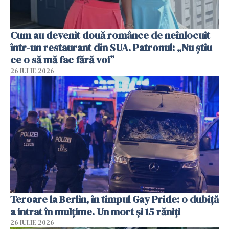
Cum au devenit două românce de neînlocuit
într-un restaurant din SUA. Patronul: „Nu știu
ce o să mă fac fără voi”
26 IULIE 2026
Teroare la Berlin, în timpul Gay Pride: o dubiță
a intrat în mulțime. Un mort și 15 răniți
26 IULIE 2026