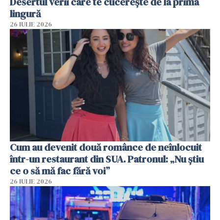
Desertul verii care te cucerește de la prima
lingură
26 IULIE 2026
Cum au devenit două românce de neînlocuit
într-un restaurant din SUA. Patronul: „Nu știu
ce o să mă fac fără voi”
26 IULIE 2026