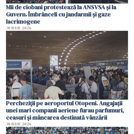
Mii de ciobani protestează la ANSVSA și la
Guvern. Îmbrânceli cu jandarmii și gaze
lacrimogene
30 IULIE 2026
Percheziții pe aeroportul Otopeni. Angajații
unei mari companii aeriene furau parfumuri,
ceasuri și mâncarea destinată vânzării
30 IULIE 2026