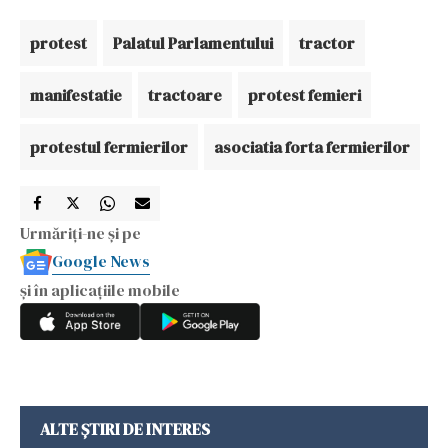
protest
Palatul Parlamentului
tractor
manifestatie
tractoare
protest femieri
protestul fermierilor
asociatia forta fermierilor
Urmăriți-ne și pe
Google News
și în aplicațiile mobile
ALTE ȘTIRI DE INTERES