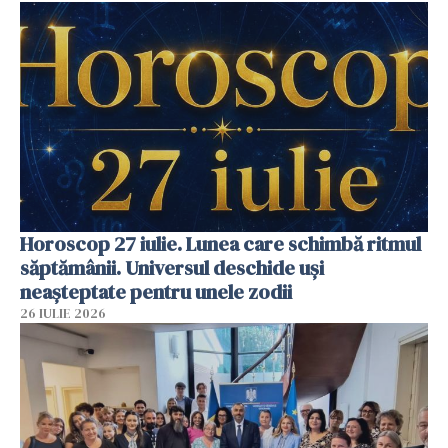
Horoscop 27 iulie. Lunea care schimbă ritmul
săptămânii. Universul deschide uși
neașteptate pentru unele zodii
26 IULIE 2026