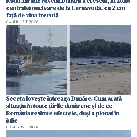
Radu Miruţă: Nivelul Dunării a crescut, în zona
centralei nucleare de la Cernavodă, cu 2 cm
faţă de ziua trecută
04 AUGUST 2026
Seceta lovește întreaga Dunăre. Cum arată
situația în toate țările dunărene și de ce
România resimte efectele, deși a plouat în
iulie
03 AUGUST 2026