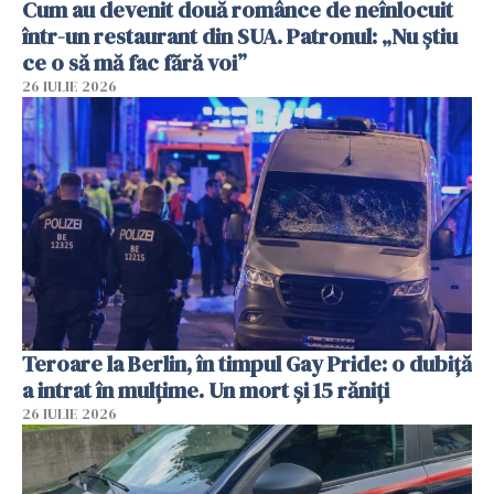
Cum au devenit două românce de neînlocuit
într-un restaurant din SUA. Patronul: „Nu știu
ce o să mă fac fără voi”
26 IULIE 2026
Teroare la Berlin, în timpul Gay Pride: o dubiță
a intrat în mulțime. Un mort și 15 răniți
26 IULIE 2026