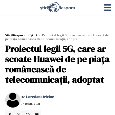
StiriDiaspora
›
Știri
›
Proiectul legii 5G, care ar scoate Huawei de
pe piața românească de telecomunicații, adoptat
Proiectul legii 5G, care ar
scoate Huawei de pe piața
românească de
telecomunicații, adoptat
De
Loredana Iriciuc
07 IUNIE 2021