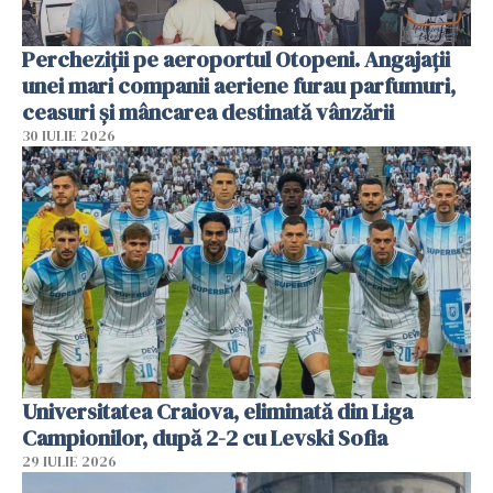
Percheziții pe aeroportul Otopeni. Angajații
unei mari companii aeriene furau parfumuri,
ceasuri și mâncarea destinată vânzării
30 IULIE 2026
Universitatea Craiova, eliminată din Liga
Campionilor, după 2-2 cu Levski Sofia
29 IULIE 2026