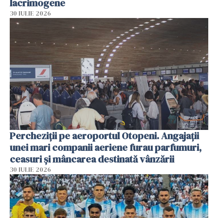
lacrimogene
30 IULIE 2026
Percheziții pe aeroportul Otopeni. Angajații
unei mari companii aeriene furau parfumuri,
ceasuri și mâncarea destinată vânzării
30 IULIE 2026