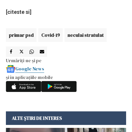
[citeste si]
primar psd
Covid-19
neculai stratulat
Urmăriți-ne și pe
Google News
și în aplicațiile mobile
ALTE ȘTIRI DE INTERES