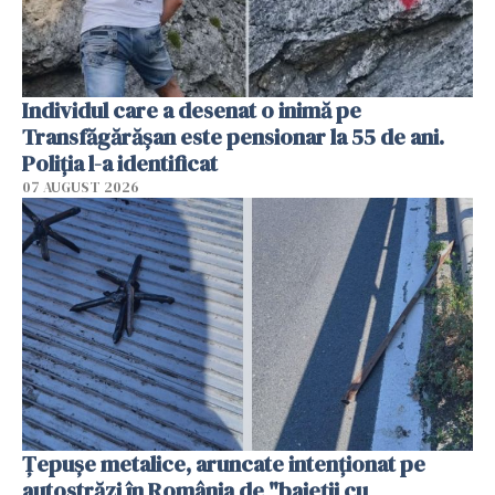
Individul care a desenat o inimă pe
Transfăgărășan este pensionar la 55 de ani.
Poliția l-a identificat
07 AUGUST 2026
Țepușe metalice, aruncate intenționat pe
autostrăzi în România de "baieții cu