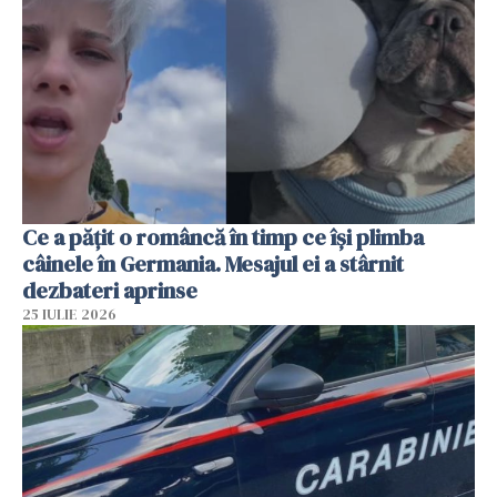
Ce a pățit o româncă în timp ce își plimba
câinele în Germania. Mesajul ei a stârnit
dezbateri aprinse
25 IULIE 2026