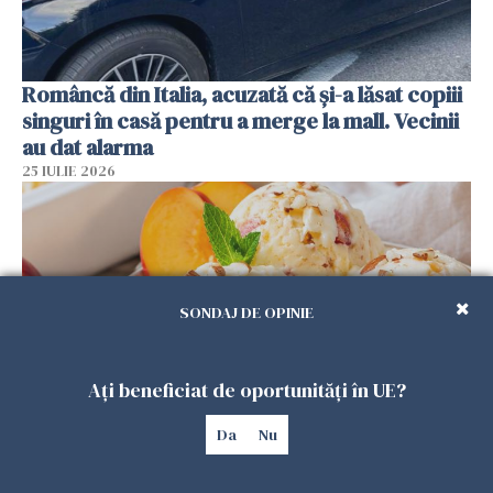
Româncă din Italia, acuzată că și-a lăsat copiii
singuri în casă pentru a merge la mall. Vecinii
au dat alarma
25 IULIE 2026
SONDAJ DE OPINIE
Ați beneficiat de oportunități în UE?
Da
Nu
Înghețata de casă cu nectarine care
cucerește vara. Rețeta fără aparat, gata din