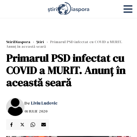
StiriDiaspora
›
Știri
›
Primarul PSD infectat cu COVID a MURIT.
Anunț în această seară
Primarul PSD infectat cu
COVID a MURIT. Anunț în
această seară
De
Liviu Ludovic
01 IULIE 2020