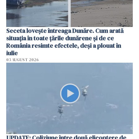
Seceta lovește întreaga Dunăre. Cum arată
situația în toate țările dunărene și de ce
România resimte efectele, deși a plouat în
iulie
03 AUGUST 2026
UPDATE: Coliziune între două elicoptere de