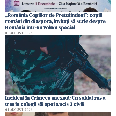
„România Copiilor de Pretutindeni”: copiii
români din diaspora, invitați să scrie despre
România într-un volum special
06 AUGUST 2026
Incident în Crimeea anexată: Un soldat rus a
tras în colegii săi apoi a ucis 3 civili
04 AUGUST 2026