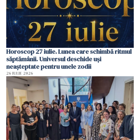
Horoscop 27 iulie. Lunea care schimbă ritmul
săptămânii. Universul deschide uși
neașteptate pentru unele zodii
26 IULIE 2026