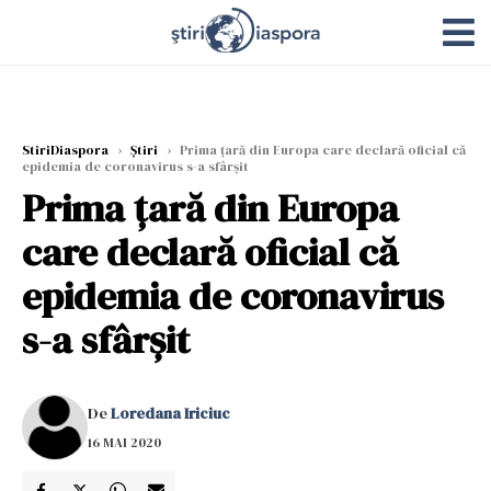
StiriDiaspora
›
Știri
›
Prima ţară din Europa care declară oficial că
epidemia de coronavirus s-a sfârșit
Prima ţară din Europa
care declară oficial că
epidemia de coronavirus
s-a sfârșit
De
Loredana Iriciuc
16 MAI 2020