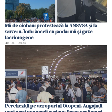
Mii de ciobani protestează la ANSVSA și la
Guvern. Îmbrânceli cu jandarmii și gaze
lacrimogene
30 IULIE 2026
Percheziții pe aeroportul Otopeni. Angajații
unei mari companii aeriene furau parfumuri,