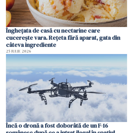
Înghețata de casă cu nectarine care
cucerește vara. Rețeta fără aparat, gata din
câteva ingrediente
25 IULIE 2026
Încă o dronă a fost doborâtă de un F-16
românesc după ce a intrat ilegal în spațiul