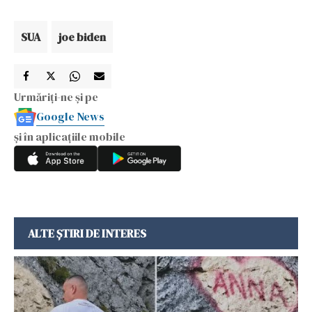
SUA
joe biden
Urmăriți-ne și pe
Google News
și în aplicațiile mobile
ALTE ȘTIRI DE INTERES