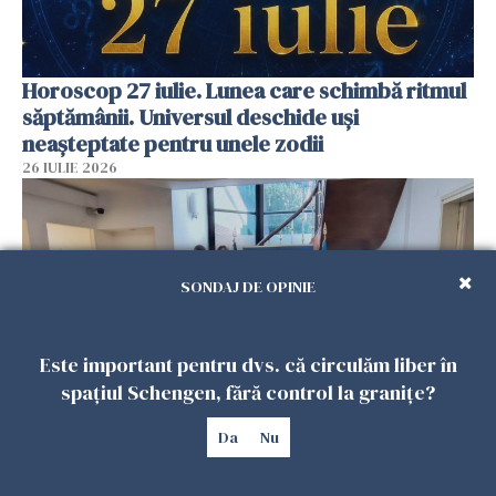
Horoscop 27 iulie. Lunea care schimbă ritmul
săptămânii. Universul deschide uși
neașteptate pentru unele zodii
26 IULIE 2026
SONDAJ DE OPINIE
Este important pentru dvs. că circulăm liber în
spațiul Schengen, fără control la granițe?
Da
Nu
Accidente, spitalizare sau alte urgențe?
Consulatul României la Roma promite