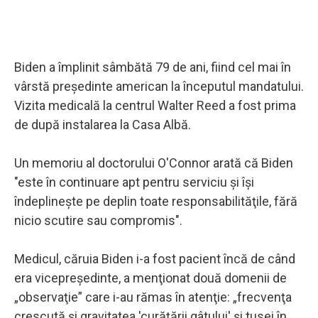
Biden a împlinit sâmbătă 79 de ani, fiind cel mai în
vârstă preşedinte american la începutul mandatului.
Vizita medicală la centrul Walter Reed a fost prima
de după instalarea la Casa Albă.
Un memoriu al doctorului O'Connor arată că Biden
"este în continuare apt pentru serviciu şi îşi
îndeplineşte pe deplin toate responsabilităţile, fără
nicio scutire sau compromis".
Medicul, căruia Biden i-a fost pacient încă de când
era vicepreşedinte, a menţionat două domenii de
„observaţie” care i-au rămas în atenţie: „frecvenţa
crescută şi gravitatea 'curăţării gâtului' şi tusei în