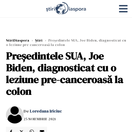
StiriDiaspora
›
Știri
›
Preşedintele SUA, Joe Biden, diagnosticat cu
o leziune pre-canceroasă la colon
Preşedintele SUA, Joe
Biden, diagnosticat cu o
leziune pre-canceroasă la
colon
De
Loredana Iriciuc
25 NOIEMBRIE 2021