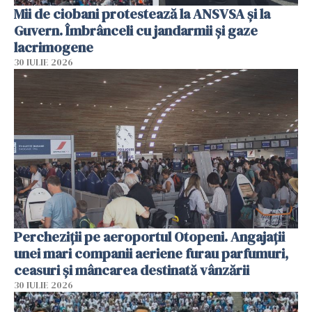
Mii de ciobani protestează la ANSVSA și la
Guvern. Îmbrânceli cu jandarmii și gaze
lacrimogene
30 IULIE 2026
Percheziții pe aeroportul Otopeni. Angajații
unei mari companii aeriene furau parfumuri,
ceasuri și mâncarea destinată vânzării
30 IULIE 2026