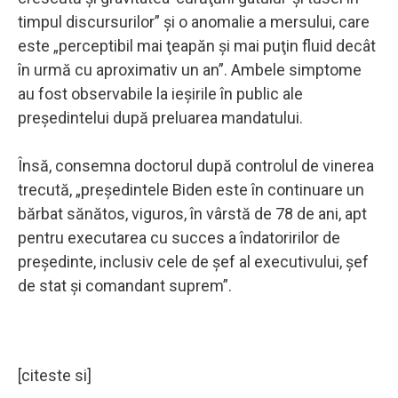
timpul discursurilor” şi o anomalie a mersului, care
este „perceptibil mai ţeapăn şi mai puţin fluid decât
în urmă cu aproximativ un an”. Ambele simptome
au fost observabile la ieşirile în public ale
preşedintelui după preluarea mandatului.
Însă, consemna doctorul după controlul de vinerea
trecută, „preşedintele Biden este în continuare un
bărbat sănătos, viguros, în vârstă de 78 de ani, apt
pentru executarea cu succes a îndatoririlor de
preşedinte, inclusiv cele de şef al executivului, şef
de stat şi comandant suprem”.
[citeste si]