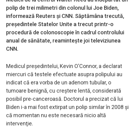
polip de trei milimetri din colonul lui Joe Biden,
informează Reuters şi CNN. Săptămâna trecută,
preşedintele Statelor Unite a trecut printr-o
procedură de colonoscopie în cadrul controlului
anual de sănătate, reaminteşte joi televiziunea
CNN.
Medicul preşedintelui, Kevin O'Connor, a declarat
miercuri că testele efectuate asupra polipului au
indicat că era vorba de un adenom tubular, o
tumoare benignă, cu creştere lentă, considerată
posibil pre-canceroasă. Doctorul a precizat că lui
Biden i-a mai fost extirpat un polip similar în 2008 şi
că momentan nu este necesară nicio altă
intervenţie.