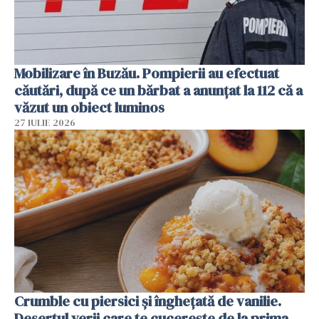
Mobilizare în Buzău. Pompierii au efectuat
căutări, după ce un bărbat a anunțat la 112 că a
văzut un obiect luminos
27 IULIE 2026
Crumble cu piersici și înghețată de vanilie.
Desertul verii care te cucerește de la prima