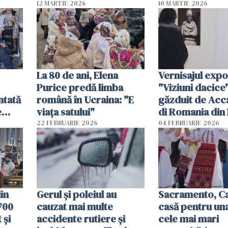
într-
românească și 
12 MARTIE 2026
10 MARTIE 2026
Beiușului
La 80 de ani, Elena
Vernisajul expoz
Purice predă limba
"Viziuni dacice"
ntată
română în Ucraina: "E
găzduit de Ac
e
viața satului"
di Romania di
22 FEBRUARIE 2026
04 FEBRUARIE 2026
Nou
in
Gerul şi poleiul au
Sacramento, Cal
700
cauzat mai multe
casă pentru una
 și
accidente rutiere şi
cele mai mari