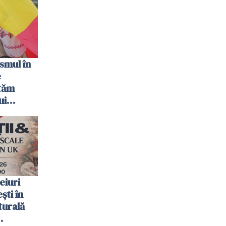
smul în
e
tăm
ui
eiuri
ti în
turală