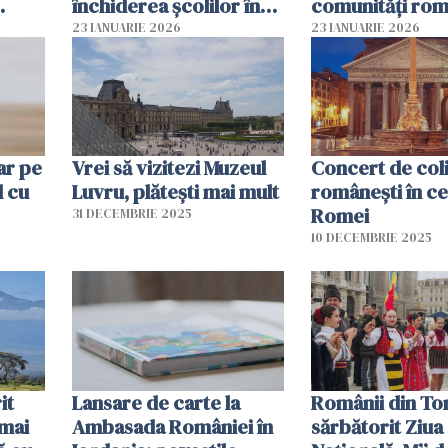
închiderea şcolilor în
comunități rom
Germania
din SUA
23 IANUARIE 2026
23 IANUARIE 2026
ar pe
Vrei să vizitezi Muzeul
Concert de col
 cu
Luvru, plătești mai mult
româneşti în ce
Romei
31 DECEMBRIE 2025
10 DECEMBRIE 2025
it
Lansare de carte la
Românii din To
 mai
Ambasada României în
sărbătorit Ziua