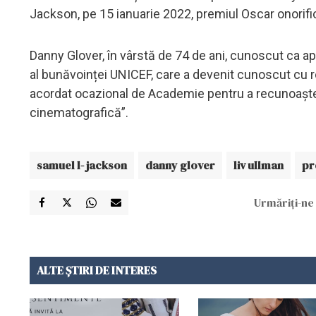
Jackson, pe 15 ianuarie 2022, premiul Oscar onorifi
Danny Glover, în vârstă de 74 de ani, cunoscut ca apă
al bunăvoinței UNICEF, care a devenit cunoscut cu ro
acordat ocazional de Academie pentru a recunoaște
cinematografică”.
samuel l- jackson
danny glover
liv ullman
pr
Urmăriți-ne 
ALTE ȘTIRI DE INTERES