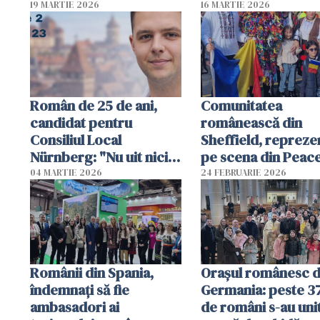
diaspora, adunate 
19 MARTIE 2026
16 MARTIE 2026
un volum unic
Român de 25 de ani,
Comunitatea
candidat pentru
românească din
Consiliul Local
Sheffield, repreze
Nürnberg: "Nu uit nicio
pe scena din Peac
clipă rădăcinile și limba
Gardens cu ocazia
04 MARTIE 2026
24 FEBRUARIE 2026
română"
celebrării Anului 
Chinezesc
Românii din Spania,
Orașul românesc d
îndemnați să fie
Germania: peste 3
ambasadori ai
de români s-au unit