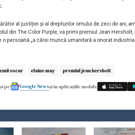
c.
rător al justiției și al drepturilor omului de zeci de ani, 
lul din The Color Purple, va primi premiul Jean Hersholt,
 o persoană „a cărei muncă umanitară a onorat industria
emii oscar
elaine may
premiul jean hersholt
Google News
și pe
și în aplicațiile mobile