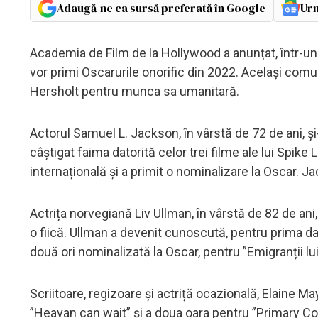
Adaugă-ne ca sursă preferată în Google
Urm
Academia de Film de la Hollywood a anunțat, într-un
vor primi Oscarurile onorific din 2022. Același com
Hersholt pentru munca sa umanitară.
Actorul Samuel L. Jackson, în vârstă de 72 de ani, și-
câștigat faima datorită celor trei filme ale lui Spike
internațională și a primit o nominalizare la Oscar. Ja
Actrița norvegiană Liv Ullman, în vârstă de 82 de an
o fiică. Ullman a devenit cunoscută, pentru prima da
două ori nominalizată la Oscar, pentru ”Emigranții lui 
Scriitoare, regizoare și actriță ocazională, Elaine M
”Heavan can wait” și a doua oara pentru ”Primary Co