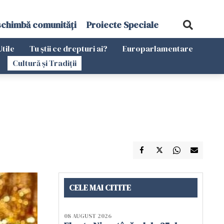
schimbă comunități
Proiecte Speciale
Utile
Tu știi ce drepturi ai?
Europarlamentare
Cultură și Tradiții
CELE MAI CITITE
08 AUGUST 2026