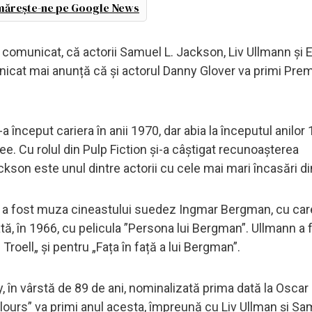
ărește-ne pe Google News
 comunicat, că actorii Samuel L. Jackson, Liv Ullmann și 
unicat mai anunță că și actorul Danny Glover va primi Pre
a început cariera în anii 1970, dar abia la începutul anilor 
 Lee. Cu rolul din Pulp Fiction și-a câștigat recunoașterea
ckson este unul dintre actorii cu cele mai mari încasări din
i, a fost muza cineastului suedez Ingmar Bergman, cu care
tă, în 1966, cu pelicula ”Persona lui Bergman”. Ullmann a 
Troell„ și pentru „Fața în față a lui Bergman”.
ay, în vârstă de 89 de ani, nominalizată prima dată la Oscar
lours” va primi anul acesta, împreună cu Liv Ullman și Sa