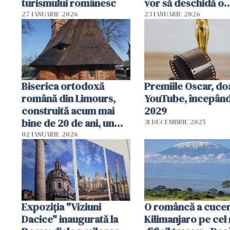
turismului românesc
vor să deschidă o
grădiniță
27 IANUARIE 2026
23 IANUARIE 2026
Biserica ortodoxă
Premiile Oscar, do
română din Limours,
YouTube, începând
construită acum mai
2029
bine de 20 de ani, un
31 DECEMBRIE 2025
edificiu unic în Franţa
02 IANUARIE 2026
Expoziția "Viziuni
O româncă a cucer
Dacice" inaugurată la
Kilimanjaro pe cel