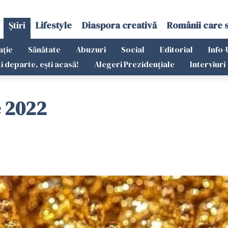
Știri
Lifestyle
Diaspora creativă
Românii care 
ație
Sănătate
Abuzuri
Social
Editorial
Info-
ti departe, ești acasă!
Alegeri Prezidențiale
Interviuri
e 2022