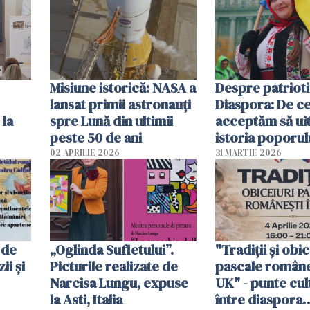
Misiune istorică: NASA a
Despre patrioti
lansat primii astronauţi
Diaspora: De c
 la
spre Lună din ultimii
acceptăm să ui
peste 50 de ani
istoria poporul
nostru?
02 APRILIE 2026
31 MARTIE 2026
 de
„Oglinda Sufletului”.
"Tradiții și obic
ii și
Picturile realizate de
pascale româneș
Narcisa Lungu, expuse
UK" - punte cul
la Asti, Italia
între diaspora