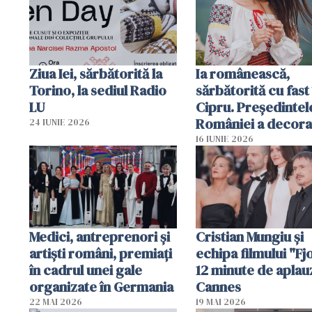
Ziua Iei, sărbătorită la
Ia românească,
Torino, la sediul Radio
sărbătorită cu fast 
LU
Cipru. Președintel
României a decora
24 IUNIE 2026
organizație
16 IUNIE 2026
românească
Medici, antreprenori și
Cristian Mungiu şi
artiști români, premiați
echipa filmului "Fj
în cadrul unei gale
12 minute de aplau
organizate în Germania
Cannes
22 MAI 2026
19 MAI 2026