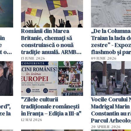
Românii din Marea
„De la Columna 
în
Britanie, chemați să
Traian la lada d
e
construiască o nouă
zestre” - Expozi
t o
tradiție anuală. ARMB
flashmob și pa
propune „Ziua
costume tradiț
15 IUNIE 2026
09 IUNIE 2026
Românilor din Marea
românești în in
Britanie”
Romei
"Zilele culturii
Vocile Corului 
ord",
tradiționale românești
Madrigal Marin
ze la
în Franța – Ediția a III-a"
Constantin au r
Parcul Arheolo
12 MAI 2026
Pompei
20 APRILIE 2026