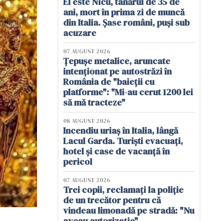
El este Nicu, tânărul de 35 de
ani, mort în prima zi de muncă
din Italia. Șase români, puși sub
acuzare
07 AUGUST 2026
Țepușe metalice, aruncate
intenționat pe autostrăzi în
România de "baieții cu
platforme": "Mi-au cerut 1200 lei
să mă tracteze"
08 AUGUST 2026
Incendiu uriaș în Italia, lângă
Lacul Garda. Turiști evacuați,
hotel și case de vacanță în
pericol
07 AUGUST 2026
Trei copii, reclamați la poliție
de un trecător pentru că
vindeau limonadă pe stradă: "Nu
aveau autorizație"