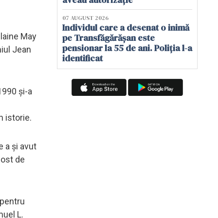
07 AUGUST 2026
Individul care a desenat o inimă
Elaine May
pe Transfăgărășan este
pensionar la 55 de ani. Poliția l-a
miul Jean
identificat
1990 și-a
 istorie.
 a și avut
fost de
 pentru
muel L.