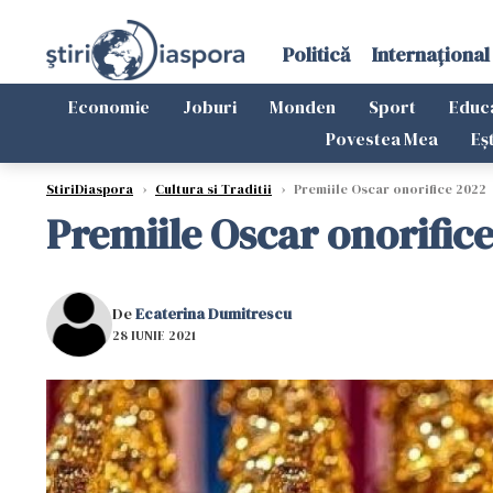
Politică
Internațional
Economie
Joburi
Monden
Sport
Educ
Povestea Mea
Eș
StiriDiaspora
›
Cultura si Traditii
›
Premiile Oscar onorifice 2022
Premiile Oscar onorific
De
Ecaterina Dumitrescu
28 IUNIE 2021