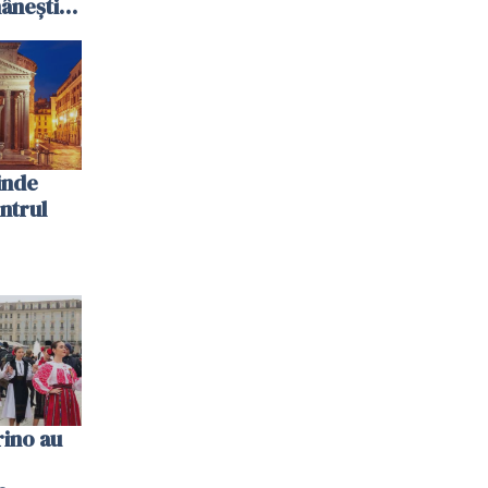
ânești
inde
ntrul
rino au