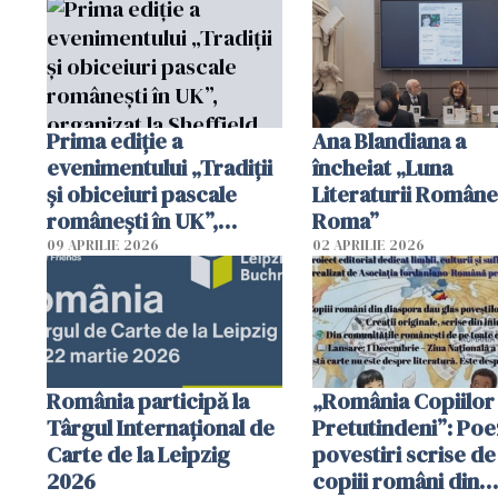
Prima ediție a
Ana Blandiana a
evenimentului „Tradiții
încheiat „Luna
și obiceiuri pascale
Literaturii Române
românești în UK”,
Roma”
organizat la Sheffield
09 APRILIE 2026
02 APRILIE 2026
România participă la
„România Copiilor
Târgul Internațional de
Pretutindeni”: Poez
Carte de la Leipzig
povestiri scrise de
2026
copiii români din