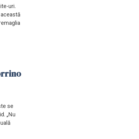
te-uri.
a această
Tremaglia
orrino
ste se
tid. „Nu
nuală