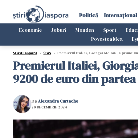
Politică
Internațional
Economie
Joburi
Monden
Sport
Educ
Povestea Mea
Eș
StiriDiaspora
›
Știri
›
Premierul Italiei, Giorgia Meloni, a primit 
Premierul Italiei, Giorg
9200 de euro din partea
De
Alexandra Curtache
20 DECEMBRIE 2024