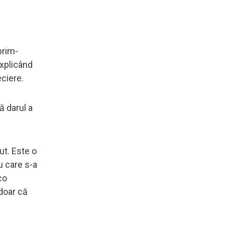
prim-
explicând
eciere.
ă darul a
ut. Este o
u care s-a
co
 doar că