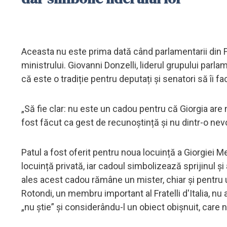
Aceasta nu este prima dată când parlamentarii din Frat
ministrului. Giovanni Donzelli, liderul grupului parla
că este o tradiție pentru deputați și senatori să îi f
„Să fie clar: nu este un cadou pentru că Giorgia are 
fost făcut ca gest de recunoștință și nu dintr-o nev
Patul a fost oferit pentru noua locuință a Giorgiei M
locuință privată, iar cadoul simbolizează sprijinul și
ales acest cadou rămâne un mister, chiar și pentru u
Rotondi, un membru important al Fratelli d'Italia, n
„nu știe” și considerându-l un obiect obișnuit, care 