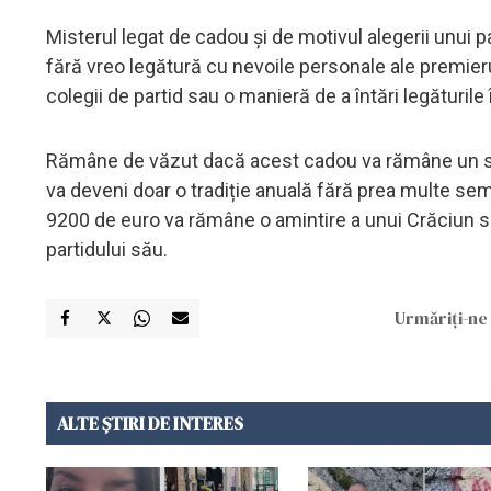
Misterul legat de cadou și de motivul alegerii unui p
fără vreo legătură cu nevoile personale ale premieru
colegii de partid sau o manieră de a întări legăturile 
Rămâne de văzut dacă acest cadou va rămâne un subie
va deveni doar o tradiție anuală fără prea multe semn
9200 de euro va rămâne o amintire a unui Crăciun spe
partidului său.
Urmăriți-ne 
ALTE ȘTIRI DE INTERES