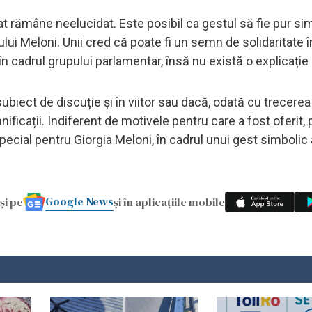
at rămâne neelucidat. Este posibil ca gestul să fie pur sim
lui Meloni. Unii cred că poate fi un semn de solidaritate î
în cadrul grupului parlamentar, însă nu există o explicație 
ct de discuție și în viitor sau dacă, odată cu trecerea 
ificații. Indiferent de motivele pentru care a fost oferit, 
cial pentru Giorgia Meloni, în cadrul unui gest simbolic 
Google News
și pe
și în aplicațiile mobile