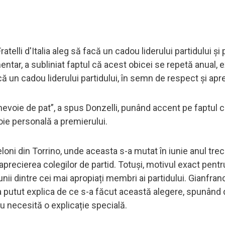
elli d'Italia aleg să facă un cadou liderului partidului și 
mentar, a subliniat faptul că acest obicei se repetă anual, 
acă un cadou liderului partidului, în semn de respect și apr
nevoie de pat”, a spus Donzelli, punând accent pe faptul c
oie personală a premierului.
eloni din Torrino, unde aceasta s-a mutat în iunie anul trec
 aprecierea colegilor de partid. Totuși, motivul exact pentr
nii dintre cei mai apropiați membri ai partidului. Gianfran
u a putut explica de ce s-a făcut această alegere, spunând
nu necesită o explicație specială.