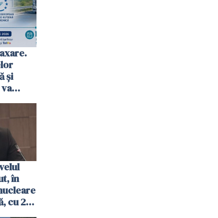
axare.
elor
ă şi
 va
ombrie
velul
t, în
nucleare
, cu 2
 trecută