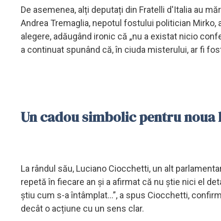
De asemenea, alți deputați din Fratelli d'Italia au mă
Andrea Tremaglia, nepotul fostului politician Mirko,
alegere, adăugând ironic că „nu a existat nicio conf
a continuat spunând că, în ciuda misterului, ar fi fost 
Un cadou simbolic pentru noua l
La rândul său, Luciano Ciocchetti, un alt parlamentar
repetă în fiecare an și a afirmat că nu știe nici el deta
știu cum s-a întâmplat...”, a spus Ciocchetti, confi
decât o acțiune cu un sens clar.