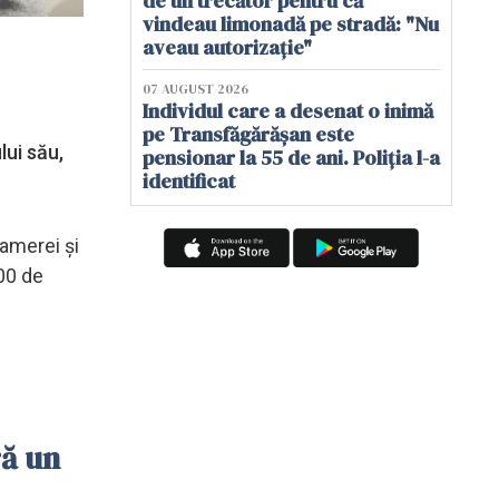
de un trecător pentru că
vindeau limonadă pe stradă: "Nu
aveau autorizație"
07 AUGUST 2026
Individul care a desenat o inimă
pe Transfăgărășan este
lui său,
pensionar la 55 de ani. Poliția l-a
identificat
Camerei și
200 de
ră un