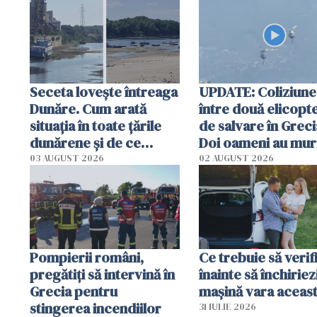
special
Seceta lovește întreaga
UPDATE: Coliziune
Dunăre. Cum arată
între două elicopt
situația în toate țările
de salvare în Greci
dunărene și de ce
Doi oameni au mur
România resimte
03 AUGUST 2026
02 AUGUST 2026
efectele, deși a plouat
în iulie
Pompierii români,
Ce trebuie să verif
pregătiţi să intervină în
înainte să închiriez
Grecia pentru
mașină vara aceas
stingerea incendiilor
31 IULIE 2026