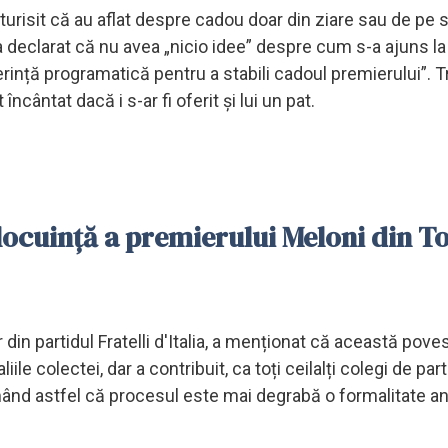
rturisit că au aflat despre cadou doar din ziare sau de pe si
 a declarat că nu avea „nicio idee” despre cum s-a ajuns l
erință programatică pentru a stabili cadoul premierului”. 
încântat dacă i s-ar fi oferit și lui un pat.
ocuință a premierului Meloni din T
 din partidul Fratelli d'Italia, a menționat că această pove
liile colectei, dar a contribuit, ca toți ceilalți colegi de par
rmând astfel că procesul este mai degrabă o formalitate a