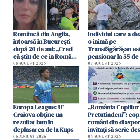
Româncă din Anglia,
Individul care a d
întoarsă în București
o inimă pe
după 20 de ani: „Cred
Transfăgărășan es
că știu de ce în România
pensionar la 55 de 
se trăiește mai bine ca
Poliția l-a identific
08 AUGUST 2026
07 AUGUST 2026
în Anglia. E schimbat"
Europa League: U'
„România Copiilor
Craiova obține un
Pretutindeni”: copi
rezultat bun în
români din diaspor
deplasarea de la Kups
invitați să scrie de
România într-un v
06 AUGUST 2026
06 AUGUST 2026