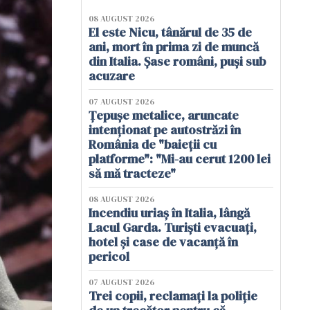
08 AUGUST 2026
El este Nicu, tânărul de 35 de
ani, mort în prima zi de muncă
din Italia. Șase români, puși sub
acuzare
07 AUGUST 2026
Țepușe metalice, aruncate
intenționat pe autostrăzi în
România de "baieții cu
platforme": "Mi-au cerut 1200 lei
să mă tracteze"
08 AUGUST 2026
Incendiu uriaș în Italia, lângă
Lacul Garda. Turiști evacuați,
hotel și case de vacanță în
pericol
07 AUGUST 2026
Trei copii, reclamați la poliție