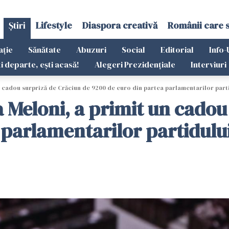
Știri
Lifestyle
Diaspora creativă
Românii care 
ație
Sănătate
Abuzuri
Social
Editorial
Info-
ti departe, ești acasă!
Alegeri Prezidențiale
Interviuri
un cadou surpriză de Crăciun de 9200 de euro din partea parlamentarilor part
ia Meloni, a primit un cado
 parlamentarilor partidulu