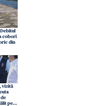
Debitul
a coborî
oric din
vizită
euta
 de
ălit pe