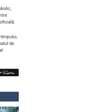
bolic,
ntre
oficială.
timpului,
patul de
al