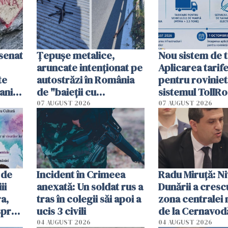
esenat
Țepușe metalice,
Nou sistem de t
aruncate intenționat pe
Aplicarea tarif
te
autostrăzi în România
pentru roviniet
ani.
de "baieții cu
sistemul TollRo
at
platforme": "Mi-au
începe la 1 oct
07 AUGUST 2026
07 AUGUST 2026
cerut 1200 lei să mă
tracteze"
 de
Incident în Crimeea
Radu Miruţă: Ni
ii
anexată: Un soldat rus a
Dunării a crescu
a,
tras în colegii săi apoi a
zona centralei 
spre
ucis 3 civili
de la Cernavodă
olum
cm faţă de ziua
04 AUGUST 2026
04 AUGUST 2026