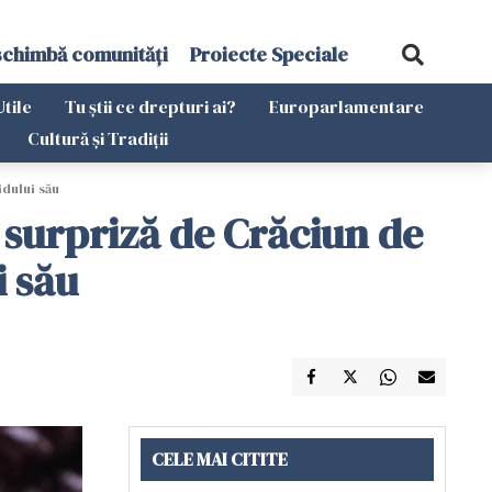
schimbă comunități
Proiecte Speciale
Utile
Tu știi ce drepturi ai?
Europarlamentare
Cultură și Tradiții
idului său
u surpriză de Crăciun de
i său
CELE MAI CITITE