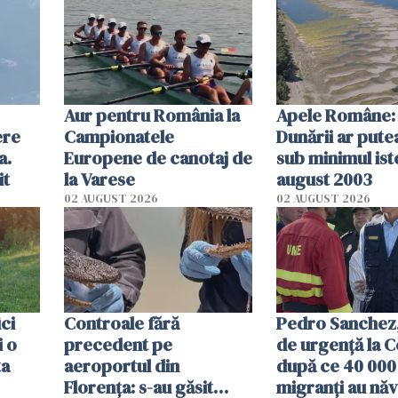
Aur pentru România la
Apele Române: 
ere
Campionatele
Dunării ar pute
a.
Europene de canotaj de
sub minimul ist
it
la Varese
august 2003
02 AUGUST 2026
02 AUGUST 2026
ici
Controale fără
Pedro Sanchez, 
i o
precedent pe
de urgență la C
ta
aeroportul din
după ce 40 000
Florența: s-au găsit
migranți au năv