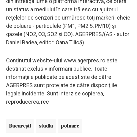
din întreaga lume o platformă interactivă, ce oferă
un status a mediului în care trăiesc cu ajutorul
reţelelor de senzori ce urmăresc toţi markerii cheie
de poluare - particulele (PM1, PM2.5, PM10) şi
gazele (NO2, O3, SO2 şi CO). AGERPRES/(AS - autor:
Daniel Badea, editor: Oana Tilică)
Conținutul website-ului www.agerpres.ro este
destinat exclusiv informării publice. Toate
informaţiile publicate pe acest site de către
AGERPRES sunt protejate de către dispoziţiile
legale incidente. Sunt interzise copierea,
reproducerea, rec
Bucureşti
studiu
poluare