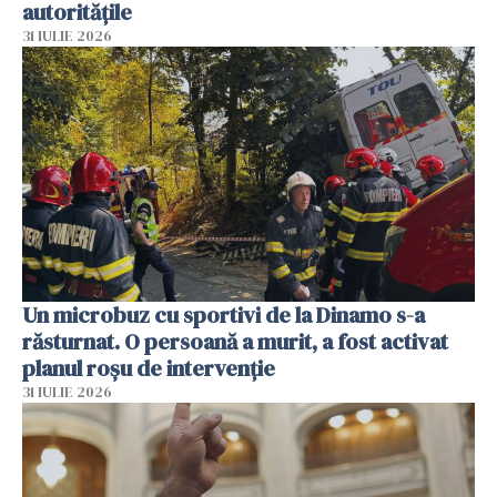
autoritățile
31 IULIE 2026
Un microbuz cu sportivi de la Dinamo s-a
răsturnat. O persoană a murit, a fost activat
planul roșu de intervenție
31 IULIE 2026