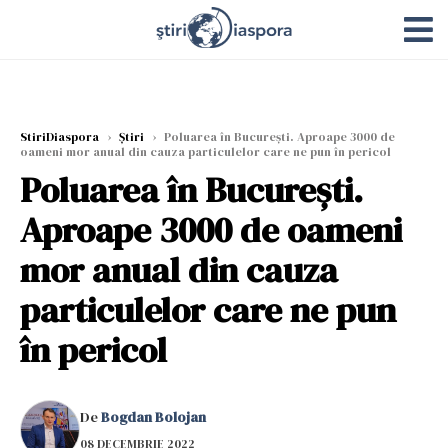
StiriDiaspora
›
Știri
›
Poluarea în București. Aproape 3000 de
oameni mor anual din cauza particulelor care ne pun în pericol
Poluarea în București.
Aproape 3000 de oameni
mor anual din cauza
particulelor care ne pun
în pericol
De
Bogdan Bolojan
08 DECEMBRIE 2022