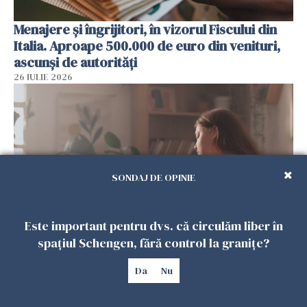
Menajere și îngrijitori, în vizorul Fiscului din
Italia. Aproape 500.000 de euro din venituri,
ascunși de autorități
26 IULIE 2026
SONDAJ DE OPINIE
Este important pentru dvs. că circulăm liber în
spațiul Schengen, fără control la granițe?
Vrei să te muți în SUA? Un studiu Harvard
arată ce se întâmplă cu sănătatea multor
Da
Nu
imigranți
26 IULIE 2026