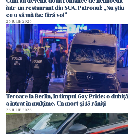
Cum au devenit două românce de neînlocuit
într-un restaurant din SUA. Patronul: „Nu știu
ce o să mă fac fără voi”
26 IULIE 2026
Teroare la Berlin, în timpul Gay Pride: o dubiță
a intrat în mulțime. Un mort și 15 răniți
26 IULIE 2026