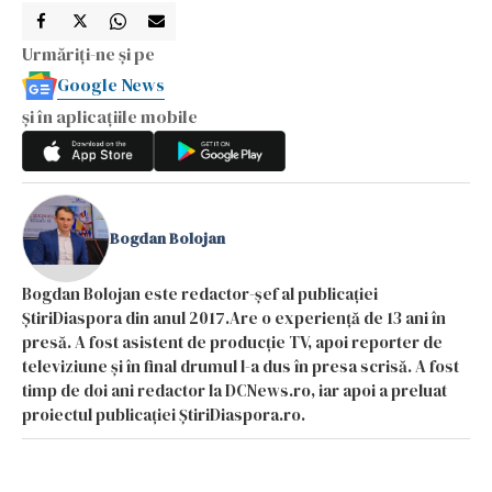
Urmăriți-ne și pe
Google News
și în aplicațiile mobile
Bogdan Bolojan
Bogdan Bolojan este redactor-șef al publicației
ȘtiriDiaspora din anul 2017.Are o experiență de 13 ani în
presă. A fost asistent de producție TV, apoi reporter de
televiziune și în final drumul l-a dus în presa scrisă. A fost
timp de doi ani redactor la DCNews.ro, iar apoi a preluat
proiectul publicației ȘtiriDiaspora.ro.