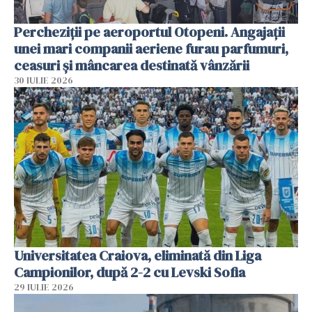
Percheziții pe aeroportul Otopeni. Angajații
unei mari companii aeriene furau parfumuri,
ceasuri și mâncarea destinată vânzării
30 IULIE 2026
Universitatea Craiova, eliminată din Liga
Campionilor, după 2-2 cu Levski Sofia
29 IULIE 2026