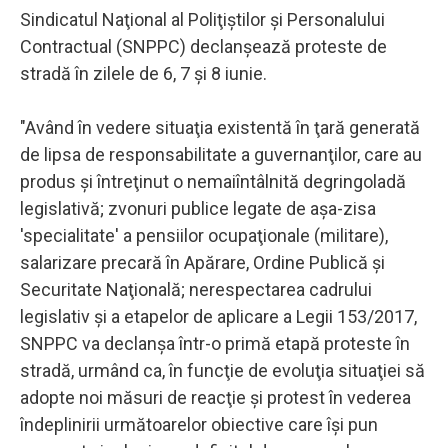
Sindicatul Naţional al Poliţiştilor şi Personalului
Contractual (SNPPC) declanşează proteste de
stradă în zilele de 6, 7 şi 8 iunie.
"Având în vedere situaţia existentă în ţară generată
de lipsa de responsabilitate a guvernanţilor, care au
produs şi întreţinut o nemaiîntâlnită degringoladă
legislativă; zvonuri publice legate de aşa-zisa
'specialitate' a pensiilor ocupaţionale (militare),
salarizare precară în Apărare, Ordine Publică şi
Securitate Naţională; nerespectarea cadrului
legislativ şi a etapelor de aplicare a Legii 153/2017,
SNPPC va declanşa într-o primă etapă proteste în
stradă, urmând ca, în funcţie de evoluţia situaţiei să
adopte noi măsuri de reacţie şi protest în vederea
îndeplinirii următoarelor obiective care îşi pun