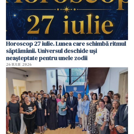
Horoscop 27 iulie. Lunea care schimbă ritmul
săptămânii. Universul deschide uși
neașteptate pentru unele zodii
26 IULIE 2026