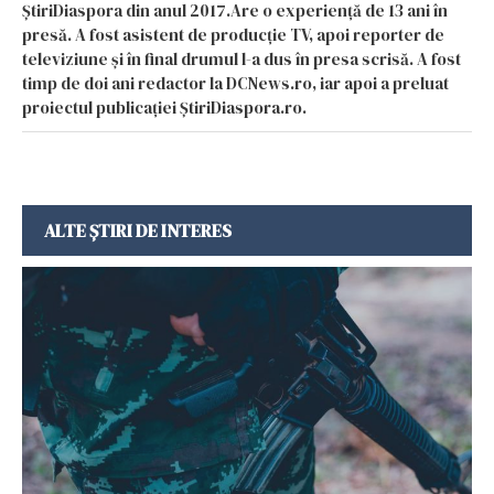
ȘtiriDiaspora din anul 2017.Are o experiență de 13 ani în
presă. A fost asistent de producție TV, apoi reporter de
televiziune și în final drumul l-a dus în presa scrisă. A fost
timp de doi ani redactor la DCNews.ro, iar apoi a preluat
proiectul publicației ȘtiriDiaspora.ro.
ALTE ȘTIRI DE INTERES