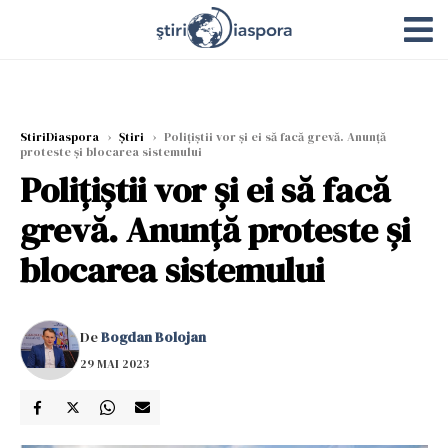
StiriDiaspora
›
Știri
›
Polițiștii vor și ei să facă grevă. Anunță
proteste și blocarea sistemului
Polițiștii vor și ei să facă
grevă. Anunță proteste și
blocarea sistemului
De
Bogdan Bolojan
29 MAI 2023