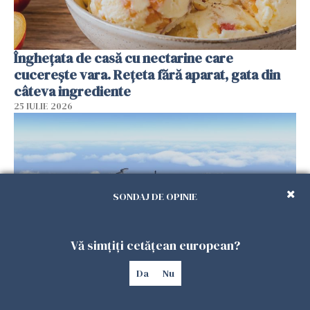
Înghețata de casă cu nectarine care
cucerește vara. Rețeta fără aparat, gata din
câteva ingrediente
25 IULIE 2026
SONDAJ DE OPINIE
Vă simțiți cetățean european?
Da
Nu
Încă o dronă a fost doborâtă de un F-16
românesc după ce a intrat ilegal în spațiul