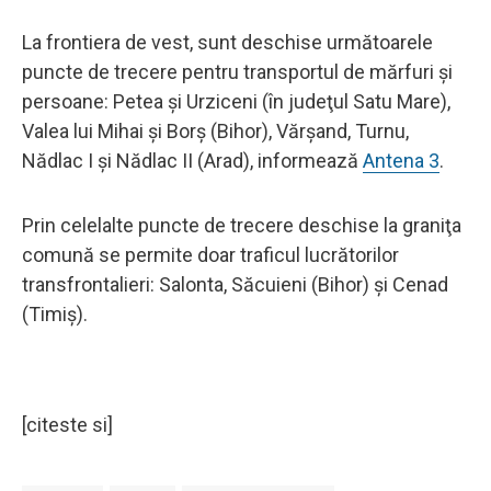
La frontiera de vest, sunt deschise următoarele
puncte de trecere pentru transportul de mărfuri și
persoane: Petea şi Urziceni (în judeţul Satu Mare),
Valea lui Mihai şi Borş (Bihor), Vărşand, Turnu,
Nădlac I şi Nădlac II (Arad), informează
Antena 3
.
Prin celelalte puncte de trecere deschise la graniţa
comună se permite doar traficul lucrătorilor
transfrontalieri: Salonta, Săcuieni (Bihor) şi Cenad
(Timiş).
[citeste si]