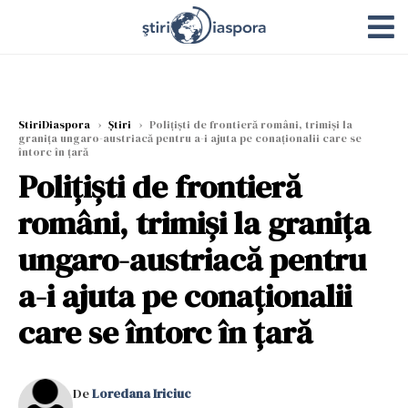
StiriDiaspora
›
Știri
›
Polițiști de frontieră români, trimiși la
granița ungaro-austriacă pentru a-i ajuta pe conaționalii care se
întorc în țară
Polițiști de frontieră
români, trimiși la granița
ungaro-austriacă pentru
a-i ajuta pe conaționalii
care se întorc în țară
De
Loredana Iriciuc