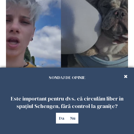
Ce a pățit o româncă în timp ce își plimba
SONDAJ DE OPINIE
câinele în Germania. Mesajul ei a stârnit
dezbateri aprinse
25 IULIE 2026
Este important pentru dvs. că circulăm liber în
spațiul Schengen, fără control la granițe?
Da
Nu