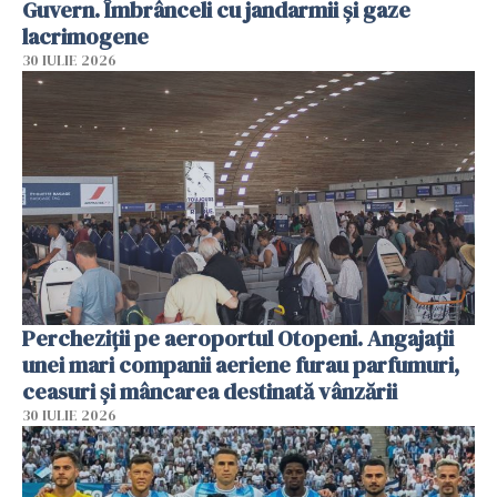
Guvern. Îmbrânceli cu jandarmii și gaze
lacrimogene
30 IULIE 2026
Percheziții pe aeroportul Otopeni. Angajații
unei mari companii aeriene furau parfumuri,
ceasuri și mâncarea destinată vânzării
30 IULIE 2026