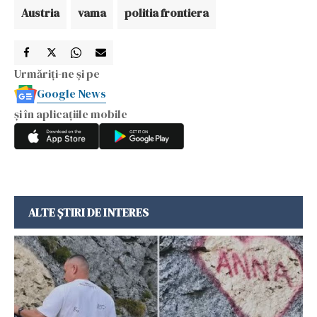
Austria
vama
politia frontiera
Urmăriți-ne și pe
Google News
și în aplicațiile mobile
ALTE ȘTIRI DE INTERES