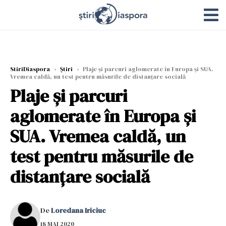
StiriDiaspora
›
Știri
›
Plaje şi parcuri aglomerate în Europa şi SUA.
Vremea caldă, un test pentru măsurile de distanţare socială
Plaje şi parcuri
aglomerate în Europa şi
SUA. Vremea caldă, un
test pentru măsurile de
distanţare socială
De
Loredana Iriciuc
18 MAI 2020