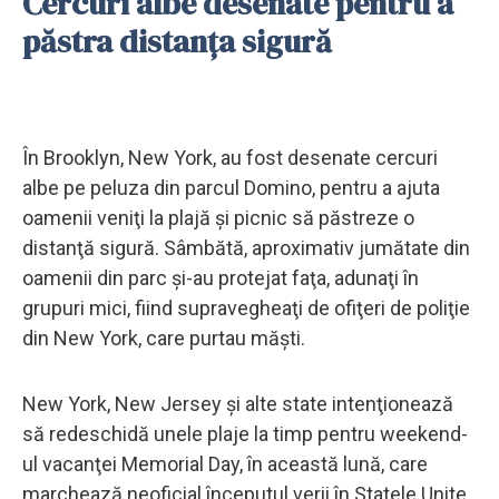
Cercuri albe desenate pentru a
păstra distanța sigură
În Brooklyn, New York, au fost desenate cercuri
albe pe peluza din parcul Domino, pentru a ajuta
oamenii veniţi la plajă şi picnic să păstreze o
distanţă sigură. Sâmbătă, aproximativ jumătate din
oamenii din parc şi-au protejat faţa, adunaţi în
grupuri mici, fiind supravegheaţi de ofiţeri de poliţie
din New York, care purtau măşti.
New York, New Jersey şi alte state intenţionează
să redeschidă unele plaje la timp pentru weekend-
ul vacanţei Memorial Day, în această lună, care
marchează neoficial începutul verii în Statele Unite.