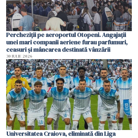
Percheziții pe aeroportul Otopeni. Angajații
unei mari companii aeriene furau parfumuri,
ceasuri și mâncarea destinată vânzării
30 IULIE 2026
Universitatea Craiova, eliminată din Liga