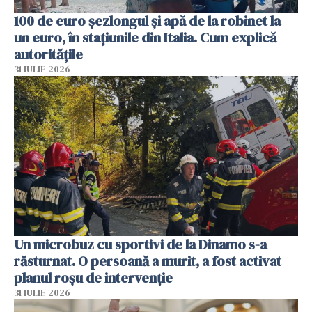
100 de euro șezlongul și apă de la robinet la
un euro, în stațiunile din Italia. Cum explică
autoritățile
31 IULIE 2026
Un microbuz cu sportivi de la Dinamo s-a
răsturnat. O persoană a murit, a fost activat
planul roșu de intervenție
31 IULIE 2026