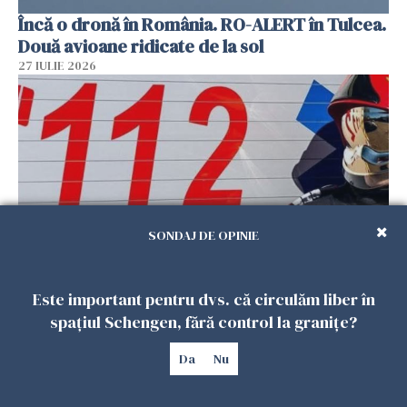
Încă o dronă în România. RO-ALERT în Tulcea.
Două avioane ridicate de la sol
27 IULIE 2026
SONDAJ DE OPINIE
Mobilizare în Buzău. Pompierii au efectuat
Este important pentru dvs. că circulăm liber în
căutări, după ce un bărbat a anunțat la 112 că a
spațiul Schengen, fără control la granițe?
văzut un obiect luminos
27 IULIE 2026
Da
Nu