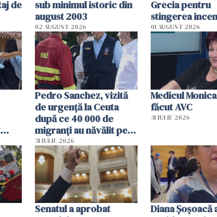
aj de
sub minimul istoric din
Grecia pentru
august 2003
stingerea incen
02 AUGUST 2026
01 AUGUST 2026
Pedro Sanchez, vizită
Medicul Monica
de urgență la Ceuta
făcut AVC
după ce 40 000 de
31 IULIE 2026
t
migranți au năvălit pe
și o
teritoriul spaniol: „Vom
31 IULIE 2026
ni
mobiliza toate
resursele"
Senatul a aprobat
Diana Șoșoacă a