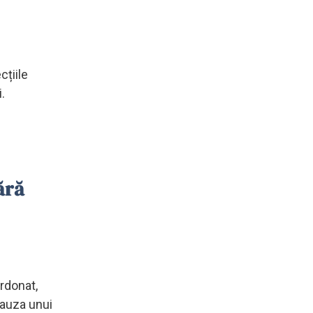
cțiile
.
ără
rdonat,
cauza unui