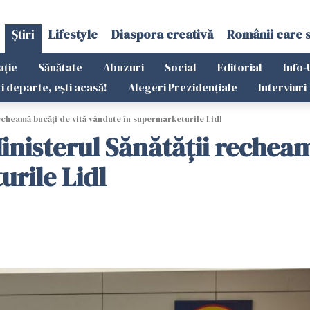
Știri
Lifestyle
Diaspora creativă
Românii care 
ație
Sănătate
Abuzuri
Social
Editorial
Info-
ti departe, ești acasă!
Alegeri Prezidențiale
Interviuri
echeamă bucăți de vită vândute în supermarketurile Lidl
inisterul Sănătății recheam
rile Lidl