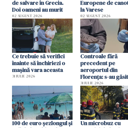
de salvare în Grecia.
Europene de canot
Doi oameni au murit
la Varese
02 AUGUST 2026
02 AUGUST 2026
Ce trebuie să verifici
Controale fără
înainte să închiriezi o
precedent pe
mașină vara aceasta
aeroportul din
Florența: s-au găsi
31 IULIE 2026
capete de aligator 
31 IULIE 2026
sumă imensă de ba
100 de euro șezlongul și
Un microbuz cu