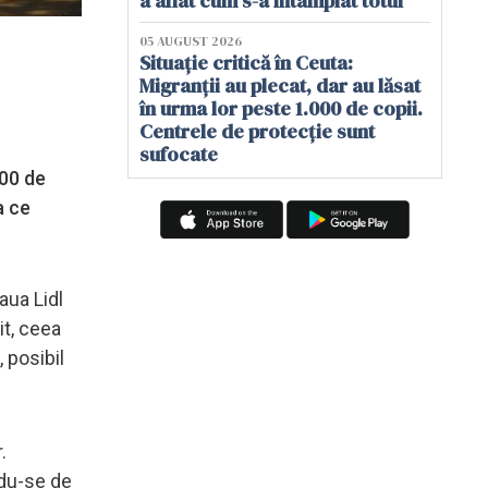
a aflat cum s-a întâmplat totul
05 AUGUST 2026
Situație critică în Ceuta:
Migranții au plecat, dar au lăsat
în urma lor peste 1.000 de copii.
Centrele de protecție sunt
sufocate
200 de
a ce
aua Lidl
it, ceea
 posibil
.
ndu-se de