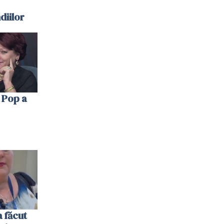
diilor
 Pop a
 făcut