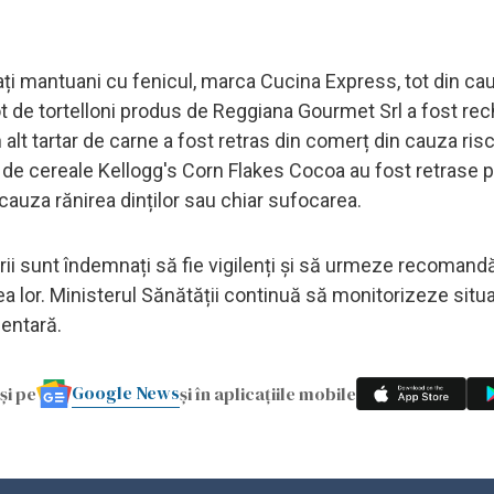
ați mantuani cu fenicul, marca Cucina Express, tot din ca
lot de tortelloni produs de Reggiana Gourmet Srl a fost r
n alt tartar de carne a fost retras din comerț din cauza ris
 de cereale Kellogg's Corn Flakes Cocoa au fost retrase 
cauza rănirea dinților sau chiar sufocarea.
ii sunt îndemnați să fie vigilenți și să urmeze recomandă
ea lor. Ministerul Sănătății continuă să monitorizeze situa
mentară.
Google News
și pe
și în aplicațiile mobile