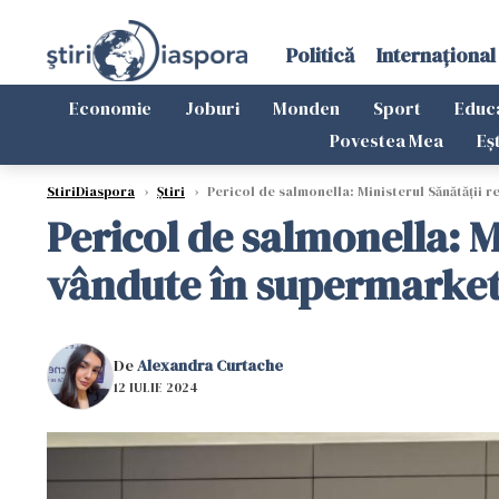
Politică
Internațional
Economie
Joburi
Monden
Sport
Educ
Povestea Mea
Eș
StiriDiaspora
›
Știri
›
Pericol de salmonella: Ministerul Sănătății r
Pericol de salmonella: M
vândute în supermarketu
De
Alexandra Curtache
12 IULIE 2024