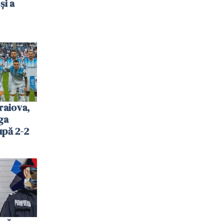
și a
raiova,
ga
upă 2-2