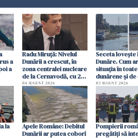
a
Radu Miruţă: Nivelul
Seceta lovește 
rus a
Dunării a crescut, în
Dunăre. Cum ar
poi a
zona centralei nucleare
situația în toate
de la Cernavodă, cu 2
dunărene și de
cm faţă de ziua trecută
România resim
04 AUGUST 2026
03 AUGUST 2026
efectele, deși a
în iulie
a la
Apele Române: Debitul
Pompierii româ
Dunării ar putea coborî
pregătiţi să int