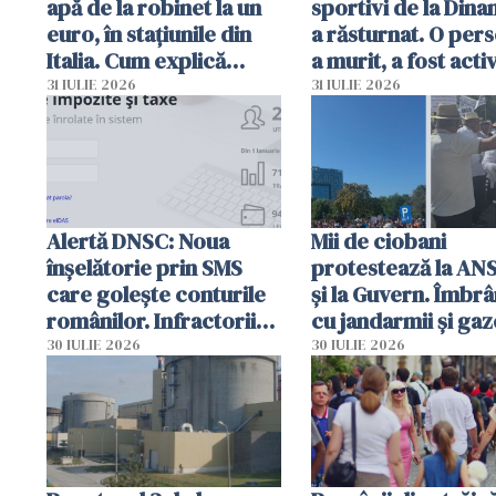
apă de la robinet la un
sportivi de la Dina
euro, în stațiunile din
a răsturnat. O per
Italia. Cum explică
a murit, a fost acti
autoritățile
planul roșu de
31 IULIE 2026
31 IULIE 2026
intervenție
Alertă DNSC: Noua
Mii de ciobani
înșelătorie prin SMS
protestează la AN
care golește conturile
și la Guvern. Îmbrâ
românilor. Infractorii
cu jandarmii și gaz
folosesc numele
lacrimogene
30 IULIE 2026
30 IULIE 2026
Ghișeul.ro și al Poliției
Române