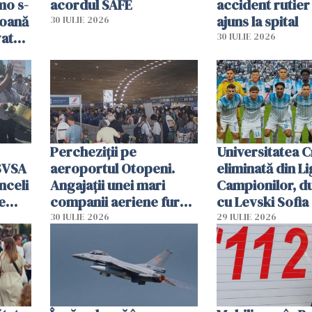
mo s-
acordul SAFE
accident rutier 
soană
ajuns la spital
30 IULIE 2026
vat
30 IULIE 2026
Percheziții pe
Universitatea C
SVSA
aeroportul Otopeni.
eliminată din Li
nceli
Angajații unei mari
Campionilor, d
e
companii aeriene furau
cu Levski Sofia
parfumuri, ceasuri și
30 IULIE 2026
29 IULIE 2026
mâncarea destinată
vânzării