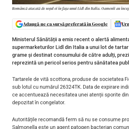
Româncă atacată de soțul ei în fața unui Lidl din Italia. Oamenii au înce
Adaugă-ne ca sursă preferată în Google
Urm
Ministerul Sănătății a emis recent o alertă aliment
supermarketurilor Lidl din Italia a unui lot de tarta
grame și destinat consumului de către adulți, prez
reprezintă un pericol serios pentru sănătatea publ
Tartarele de vită scottona, produse de societatea Fiora
sub lotul cu numărul 26324TK. Data de expirare indi
ce accentuează necesitatea unei atenții sporite din
depozitat în congelator.
Autoritățile recomandă ferm să nu se consume prod
Salmonella este un agent patogen bacterian comun 