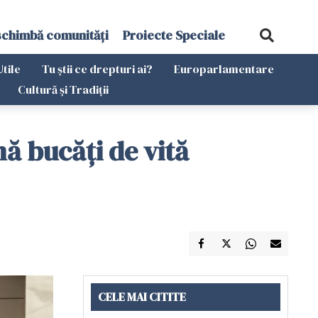
schimbă comunități
Proiecte Speciale
Utile
Tu știi ce drepturi ai?
Europarlamentare
Cultură și Tradiții
ă bucăți de vită
CELE MAI CITITE