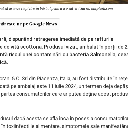
put să arunce cu pietre în bărbat pentru a o salva / Sursa: unsplash.com
ărește-ne pe Google News
ară, dispunând retragerea imediată de pe rafturile
re de vită scottona. Produsul vizat, ambalat în porții de 
intă riscul unei contaminări cu bacteria Salmonella, cee
ică.
ni & C. Srl din Piacenza, Italia, au fost distribuite în rețe
cată pe ambalaj este 11 iulie 2024, un termen deja depăș
 partea consumatorilor care ar putea deține acest produs,
usul dacă acesta se află încă în posesia consumatorilor
în toxiinfecțiile alimentare, simptomele sale manifestâ