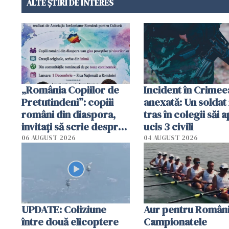
ALTE ȘTIRI DE INTERES
„România Copiilor de
Incident în Crimee
Pretutindeni”: copiii
anexată: Un soldat 
români din diaspora,
tras în colegii săi a
invitați să scrie despre
ucis 3 civili
România într-un volum
06 AUGUST 2026
04 AUGUST 2026
special
UPDATE: Coliziune
Aur pentru Români
între două elicoptere
Campionatele