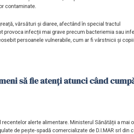
lor contaminate.
ață, vărsături și diaree, afectând în special tractul
pot provoca infecții mai grave precum bacteriemia sau infe
sebit persoanele vulnerabile, cum ar fi vârstnicii și copiii
meni să fie atenți atunci când cump
recentelor alerte alimentare. Ministerul Sănătății a mai o
egulate de pește-spadă comercializate de D.I.MAR srl din 