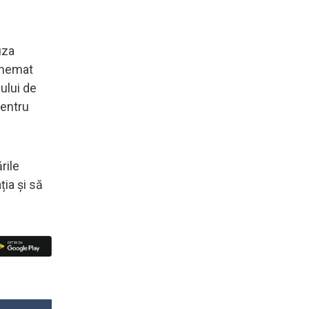
uza
echemat
cului de
pentru
rile
ția și să