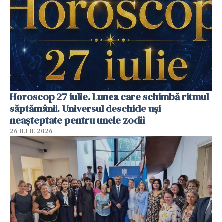
Horoscop 27 iulie. Lunea care schimbă ritmul
săptămânii. Universul deschide uși
neașteptate pentru unele zodii
26 IULIE 2026