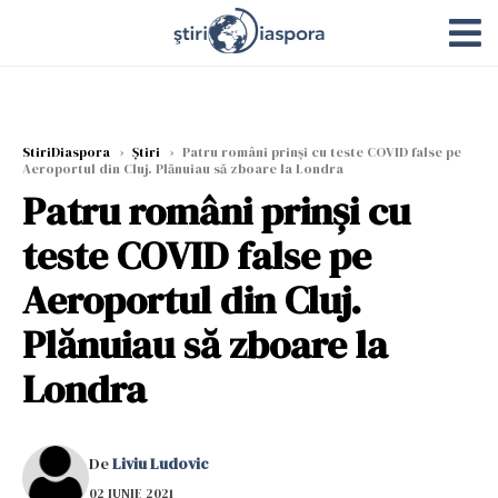
StiriDiaspora
›
Știri
›
Patru români prinși cu teste COVID false pe
Aeroportul din Cluj. Plănuiau să zboare la Londra
Patru români prinși cu
teste COVID false pe
Aeroportul din Cluj.
Plănuiau să zboare la
Londra
De
Liviu Ludovic
02 IUNIE 2021