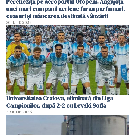
Percheziții pe aeroportul Otopeni. Angajații
unei mari companii aeriene furau parfumuri,
ceasuri și mâncarea destinată vânzării
30 IULIE 2026
Universitatea Craiova, eliminată din Liga
Campionilor, după 2-2 cu Levski Sofia
29 IULIE 2026