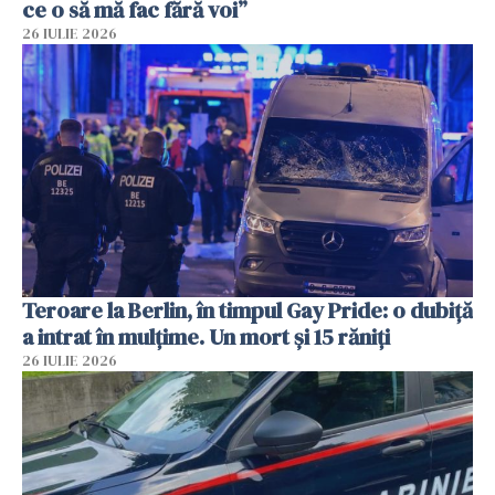
ce o să mă fac fără voi”
26 IULIE 2026
Teroare la Berlin, în timpul Gay Pride: o dubiță
a intrat în mulțime. Un mort și 15 răniți
26 IULIE 2026