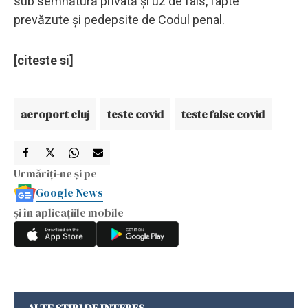
sub semnătură privată şi uz de fals, fapte
prevăzute şi pedepsite de Codul penal.
[citeste si]
aeroport cluj
teste covid
teste false covid
Urmăriți-ne și pe
Google News
și în aplicațiile mobile
ALTE ȘTIRI DE INTERES