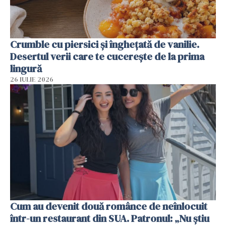
Crumble cu piersici și înghețată de vanilie.
Desertul verii care te cucerește de la prima
lingură
26 IULIE 2026
Cum au devenit două românce de neînlocuit
într-un restaurant din SUA. Patronul: „Nu știu