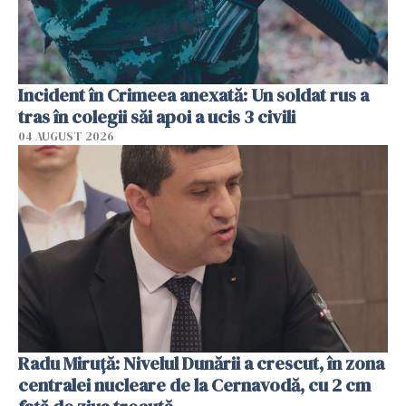
Incident în Crimeea anexată: Un soldat rus a
tras în colegii săi apoi a ucis 3 civili
04 AUGUST 2026
Radu Miruţă: Nivelul Dunării a crescut, în zona
centralei nucleare de la Cernavodă, cu 2 cm