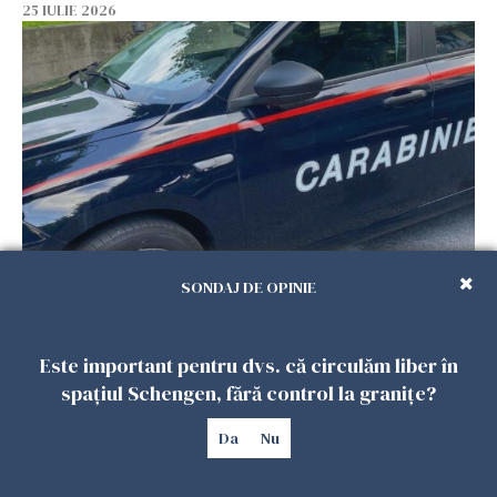
25 IULIE 2026
Româncă din Italia, acuzată că și-a lăsat copiii
SONDAJ DE OPINIE
singuri în casă pentru a merge la mall. Vecinii
au dat alarma
Este important pentru dvs. că circulăm liber în
25 IULIE 2026
spațiul Schengen, fără control la granițe?
Da
Nu