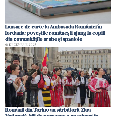
Lansare de carte la Ambasada României în
Iordania: poveștile românești ajung la copiii
din comunitățile arabe și spaniole
01 DECEMBRIE 2025
Românii din Torino au sărbătorit Ziua
Națională. Mii de persoane s-au adunat în