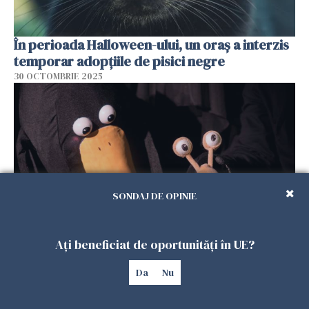
În perioada Halloween-ului, un oraș a interzis
temporar adopțiile de pisici negre
30 OCTOMBRIE 2025
SONDAJ DE OPINIE
Ați beneficiat de oportunități în UE?
Țup – imposibil e doar un cuvânt. Spectacol
de teatru pentru copiii românilor din Praga și
Da
Nu
Berlin
29 SEPTEMBRIE 2025