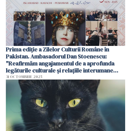
Prima ediție a Zilelor Culturii Române în
Pakistan. Ambasadorul Dan Stoenescu:
"Reafirmăm angajamentul de a aprofunda
legăturile culturale și relațiile interumane
dintre România și Pakistan"
31 OCTOMBRIE 2025