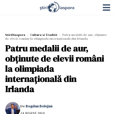
StiriDiaspora
›
Cultura si Traditii
›
Patru medalii de aur, obținute
de elevii români la olimpiada internațională din Irlanda
Patru medalii de aur,
obținute de elevii români
la olimpiada
internațională din
Irlanda
De
Bogdan Bolojan
24 AUGUST 2024