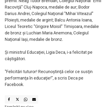
premii: Neag Tudor Brendan, Colegiul Naţional "Emil
Racoviţă" Cluj-Napoca, medalie de aur; Bodor
Darius Andrei, Colegiul Naţional "Mihai Viteazul"
Ploieşti, medalie de argint; Balcu Antonia Ioana,
Liceul Teoretic "Grigore Moisil" Timişoara, medalie
de bronz şi Luchian Maria Anemona, Colegiul
Naţional Iaşi, medalie de bronz.
Şi ministrul Educaţiei, Ligia Deca, i-a felicitat pe
câştigători.
"Felicitări tuturor! Recunoştinţă celor ce susţin
performanţa în educaţie!", a scris Deca pe
Facebook.
Urmăriți-ne și pe