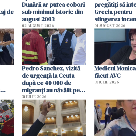
Dunării ar putea coborî
pregătiţi să int
aj de
sub minimul istoric din
Grecia pentru
august 2003
stingerea incen
02 AUGUST 2026
01 AUGUST 2026
Pedro Sanchez, vizită
Medicul Monica
de urgență la Ceuta
făcut AVC
după ce 40 000 de
31 IULIE 2026
t
migranți au năvălit pe
și o
teritoriul spaniol: „Vom
31 IULIE 2026
ni
mobiliza toate
resursele"