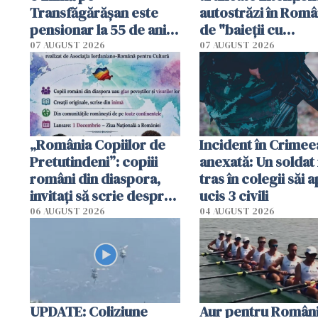
Transfăgărășan este
autostrăzi în Româ
pensionar la 55 de ani.
de "baieții cu
Poliția l-a identificat
platforme": "Mi-au
07 AUGUST 2026
07 AUGUST 2026
cerut 1200 lei să m
tracteze"
„România Copiilor de
Incident în Crimee
Pretutindeni”: copiii
anexată: Un soldat 
români din diaspora,
tras în colegii săi a
invitați să scrie despre
ucis 3 civili
România într-un volum
06 AUGUST 2026
04 AUGUST 2026
special
UPDATE: Coliziune
Aur pentru Români