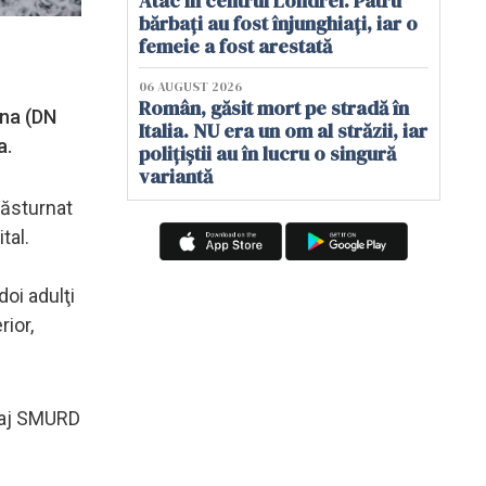
Atac în centrul Londrei. Patru
bărbați au fost înjunghiați, iar o
femeie a fost arestată
06 AUGUST 2026
Român, găsit mort pe stradă în
ina (DN
Italia. NU era un om al străzii, iar
a.
polițiștii au în lucru o singură
variantă
 răsturnat
tal.
doi adulţi
rior,
ipaj SMURD