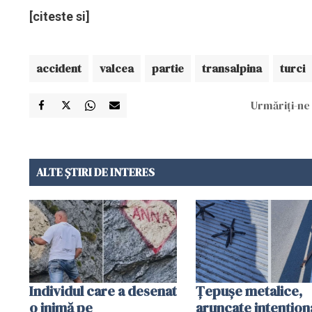
[citeste si]
accident
valcea
partie
transalpina
turci
Urmăriți-ne 
ALTE ȘTIRI DE INTERES
Individul care a desenat
Țepușe metalice,
o inimă pe
aruncate intențion