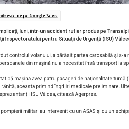
ărește-ne pe Google News
implicaţi, luni, într-un accident rutier produs pe Transalp
ii Inspectoratului pentru Situaţii de Urgenţă (ISU) Vâlce
erdut controlul volanului, a părăsit partea carosabilă şi s-a
persoanele din maşină nu a necesitat însă transport la spi
atat că maşina avea patru pasageri de naţionalitate turcă (
r rănită, aceasta primind îngrijiri medicale preliminare. Ulte
 reprezentanţii ISU Vâlcea, citează Agerpres.
 pompierii militari au intervenit cu un ASAS şi cu un ech