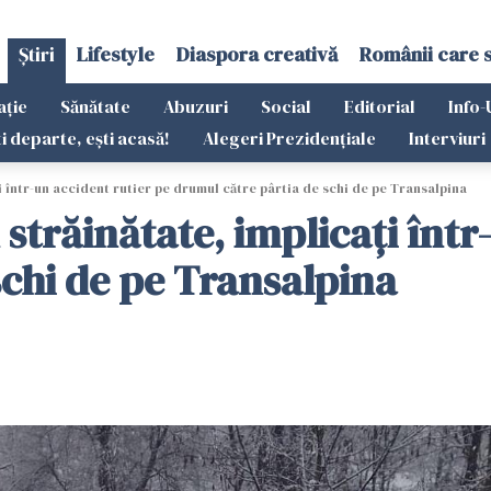
Știri
Lifestyle
Diaspora creativă
Românii care 
ație
Sănătate
Abuzuri
Social
Editorial
Info-
ti departe, ești acasă!
Alegeri Prezidențiale
Interviuri
ţi într-un accident rutier pe drumul către pârtia de schi de pe Transalpina
 străinătate, implicaţi înt
schi de pe Transalpina