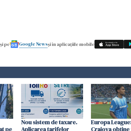
Google News
și pe
și în aplicațiile mobile
Nou sistem de taxare.
Europa League:
at pe
Aplicarea tarifelor
Craiova obține