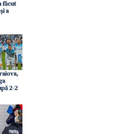
 făcut
și a
raiova,
ga
upă 2-2