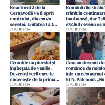
Reactorul 2 de la
Românii din străin
Cernavodă va fi oprit
trimit în continuar
controlat, din cauza
bani acasă, dar 7 d
secetei. Unitatea 1 a fost
exclud revenirea î
deja oprită
29 IULIE 2026
29 IULIE 2026
Crumble cu piersici și
Cum au devenit do
înghețată de vanilie.
românce de neînlo
Desertul verii care te
într-un restaurant 
cucerește de la prima
SUA. Patronul: „Nu 
lingură
ce o să mă fac fără
26 IULIE 2026
26 IULIE 2026