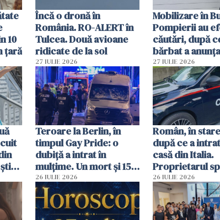
ătate
Încă o dronă în
Mobilizare în B
e
România. RO-ALERT în
Pompierii au ef
in 10
Tulcea. Două avioane
căutări, după c
n țară
ridicate de la sol
bărbat a anunțat
că a văzut un o
27 IULIE 2026
27 IULIE 2026
luminos
uă
Teroare la Berlin, în
Român, în stare
cuit
timpul Gay Pride: o
după ce a intrat
din
dubiță a intrat în
casă din Italia.
știu
mulțime. Un mort și 15
Proprietarul s
 voi”
răniți
s-a apărat cu un
26 IULIE 2026
26 IULIE 2026