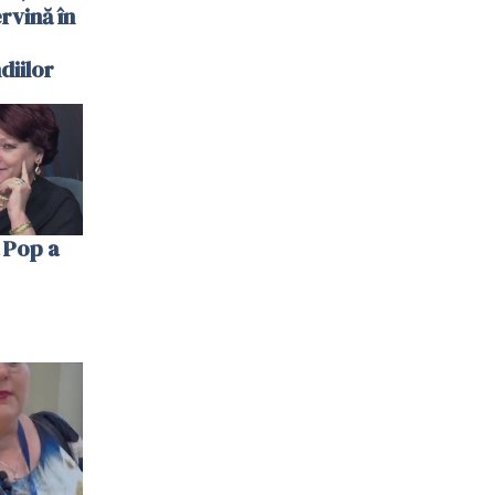
ervină în
diilor
 Pop a