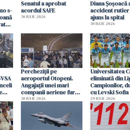
Senatul a aprobat
Diana Șoșoacă a
mo s-
acordul SAFE
accident rutier 
soană
ajuns la spital
30 IULIE 2026
vat
30 IULIE 2026
Percheziții pe
Universitatea C
SVSA
aeroportul Otopeni.
eliminată din Li
nceli
Angajații unei mari
Campionilor, d
e
companii aeriene furau
cu Levski Sofia
parfumuri, ceasuri și
30 IULIE 2026
29 IULIE 2026
mâncarea destinată
vânzării