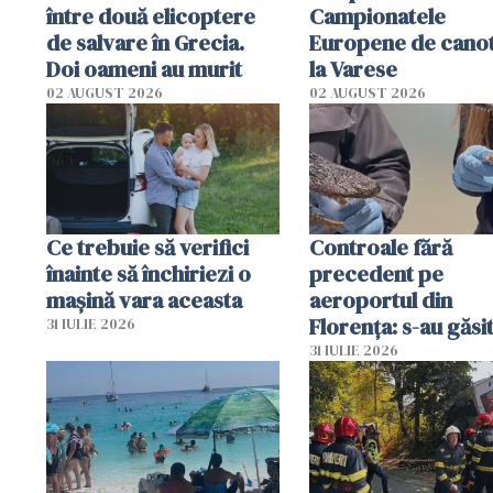
între două elicoptere
Campionatele
de salvare în Grecia.
Europene de canot
Doi oameni au murit
la Varese
02 AUGUST 2026
02 AUGUST 2026
Ce trebuie să verifici
Controale fără
înainte să închiriezi o
precedent pe
mașină vara aceasta
aeroportul din
Florența: s-au găsi
31 IULIE 2026
capete de aligator 
31 IULIE 2026
sumă imensă de ba