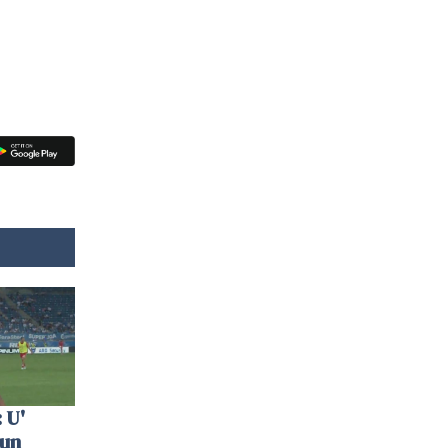
 U'
 un