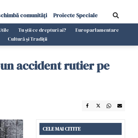
schimbă comunități
Proiecte Speciale
Utile
Tu știi ce drepturi ai?
Europarlamentare
Cultură și Tradiții
r-un accident rutier pe
CELE MAI CITITE