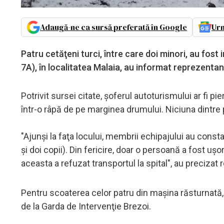
Adaugă-ne ca sursă preferată în Google
Urm
Patru cetăţeni turci, între care doi minori, au fost 
7A), în localitatea Malaia, au informat reprezentanţ
Potrivit sursei citate, şoferul autoturismului ar fi pi
într-o râpă de pe marginea drumului. Niciuna dintre 
"Ajunşi la faţa locului, membrii echipajului au const
şi doi copii). Din fericire, doar o persoană a fost uşo
aceasta a refuzat transportul la spital", au precizat
Pentru scoaterea celor patru din maşina răsturnată,
de la Garda de Intervenţie Brezoi.