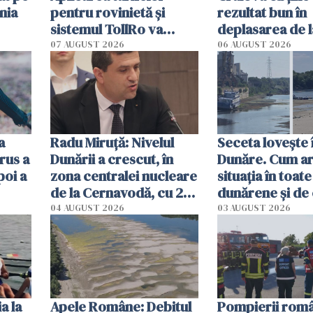
nia
pentru rovinietă şi
rezultat bun în
sistemul TollRo va
deplasarea de 
începe la 1 octombrie
07 AUGUST 2026
06 AUGUST 2026
ă
a
Radu Miruţă: Nivelul
Seceta lovește 
rus a
Dunării a crescut, în
Dunăre. Cum ar
poi a
zona centralei nucleare
situația în toate
de la Cernavodă, cu 2
dunărene și de
cm faţă de ziua trecută
România resim
04 AUGUST 2026
03 AUGUST 2026
efectele, deși a
în iulie
a la
Apele Române: Debitul
Pompierii româ