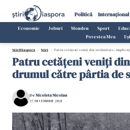
Politică
Internațional
Economie
Joburi
Monden
Sport
Educ
Povestea Mea
Eș
StiriDiaspora
›
Știri
›
Patru cetăţeni veniți din străinătate, implica
Patru cetăţeni veniți din
drumul către pârtia de 
De
Nicoleta Nicolau
27 DECEMBRIE 2021