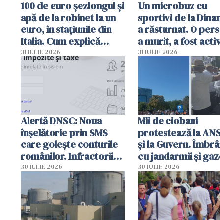
100 de euro șezlongul și
Un microbuz cu
apă de la robinet la un
sportivi de la Dina
euro, în stațiunile din
a răsturnat. O per
Italia. Cum explică
a murit, a fost acti
autoritățile
planul roșu de
31 IULIE 2026
31 IULIE 2026
intervenție
Alertă DNSC: Noua
Mii de ciobani
înșelătorie prin SMS
protestează la AN
care golește conturile
și la Guvern. Îmbrâ
românilor. Infractorii
cu jandarmii și gaz
folosesc numele
lacrimogene
30 IULIE 2026
30 IULIE 2026
Ghișeul.ro și al Poliției
Române