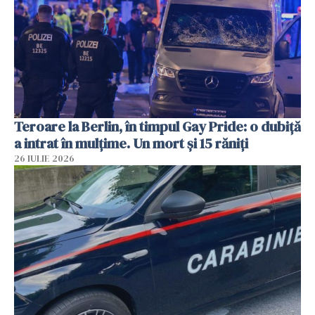
Teroare la Berlin, în timpul Gay Pride: o dubiță
a intrat în mulțime. Un mort și 15 răniți
26 IULIE 2026