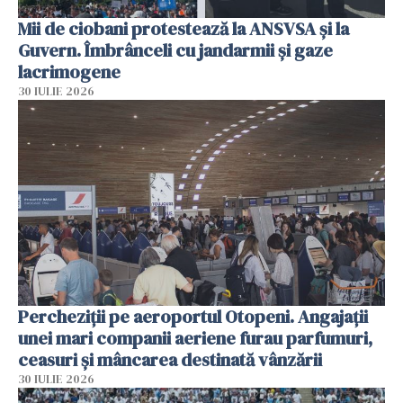
Mii de ciobani protestează la ANSVSA și la
Guvern. Îmbrânceli cu jandarmii și gaze
lacrimogene
30 IULIE 2026
Percheziții pe aeroportul Otopeni. Angajații
unei mari companii aeriene furau parfumuri,
ceasuri și mâncarea destinată vânzării
30 IULIE 2026