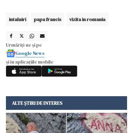
intalniri
papa francis
vizita in romania
Urmăriți-ne și pe
Google News
și în aplicațiile mobile
ALTE ȘTIRI DE INTERES