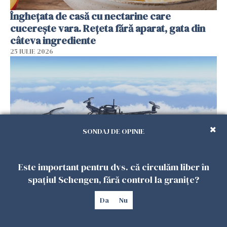
Înghețata de casă cu nectarine care
cucerește vara. Rețeta fără aparat, gata din
câteva ingrediente
25 IULIE 2026
SONDAJ DE OPINIE
Este important pentru dvs. că circulăm liber în
Încă o dronă a fost doborâtă de un F-16
spațiul Schengen, fără control la granițe?
românesc după ce a intrat ilegal în spațiul
Da
Nu
aerian al României
25 IULIE 2026