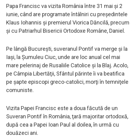
Papa Francisc va vizita România între 31 mai şi 2
iunie, când are programate întâlniri cu preşedintele
Klaus Iohannis şi premierul Viorica Dăncilă, precum
şi cu Patriarhul Bisericii Ortodoxe Române, Daniel.
Pe lângă Bucureşti, suveranul Pontif va merge şi la
Iaşi, la Şumuleu Ciuc, unde are loc anual cel mai
mare pelerinaj de Rusaliile Catolice şi la Blaj. Acolo,
pe Câmpia Libertăţii, Sfântul părinte îi va beatifica
pe şapte episcopi greco-catolici, morţi în temniţele
comuniste.
Vizita Papei Francisc este a doua făcută de un
Suveran Pontif în România, ţară majoritar ortodoxă,
după cea a Papei Ioan Paul al doilea, în urmă cu
douăzeci ani.