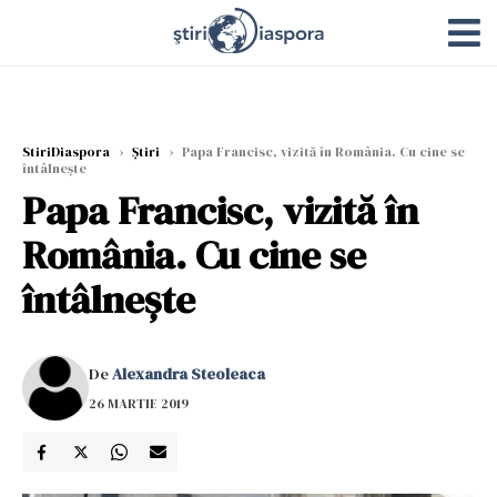
StiriDiaspora
›
Știri
›
Papa Francisc, vizită în România. Cu cine se
întâlnește
Papa Francisc, vizită în
România. Cu cine se
întâlnește
De
Alexandra Steoleaca
26 MARTIE 2019