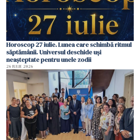
Horoscop 27 iulie. Lunea care schimbă ritmul
săptămânii. Universul deschide uși
neașteptate pentru unele zodii
26 IULIE 2026