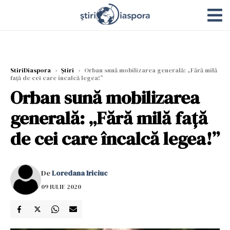
StiriDiaspora
›
Știri
›
Orban sună mobilizarea generală: „Fără milă
față de cei care încalcă legea!”
Orban sună mobilizarea
generală: „Fără milă față
de cei care încalcă legea!”
De
Loredana Iriciuc
09 IULIE 2020