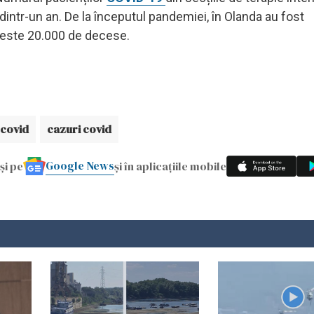
dintr-un an. De la începutul pandemiei, în Olanda au fost
 peste 20.000 de decese.
 covid
cazuri covid
Google News
și pe
și în aplicațiile mobile