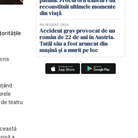
patului. Procurorii italieni i-au
reconstituit ultimele momente
din viață
04 AUGUST 2026
Accident grav provocat de un
oritățile
român de 22 de ani în Austria.
Tatăl său a fost aruncat din
mașină și a murit pe loc
scris
mițând
orele
 de teatru
 această
nsivă a