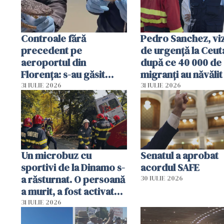
Controale fără
Pedro Sanchez, viz
precedent pe
de urgență la Ceut
aeroportul din
după ce 40 000 de
Florența: s-au găsit
migranți au năvălit
capete de aligator și o
teritoriul spaniol:
31 IULIE 2026
31 IULIE 2026
sumă imensă de bani
mobiliza toate
resursele"
Un microbuz cu
Senatul a aprobat
sportivi de la Dinamo s-
acordul SAFE
a răsturnat. O persoană
30 IULIE 2026
a murit, a fost activat
planul roșu de
31 IULIE 2026
intervenție