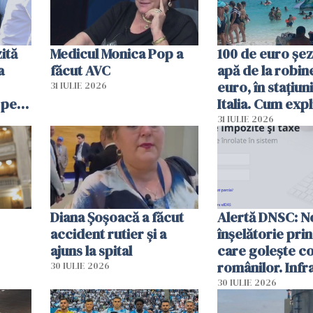
ită
Medicul Monica Pop a
100 de euro șez
a
făcut AVC
apă de la robine
euro, în stațiuni
31 IULIE 2026
 pe
Italia. Cum expl
 „Vom
autoritățile
31 IULIE 2026
Diana Șoșoacă a făcut
Alertă DNSC: N
accident rutier și a
înșelătorie pri
ajuns la spital
care golește co
românilor. Infr
30 IULIE 2026
folosesc numel
30 IULIE 2026
Ghișeul.ro și al 