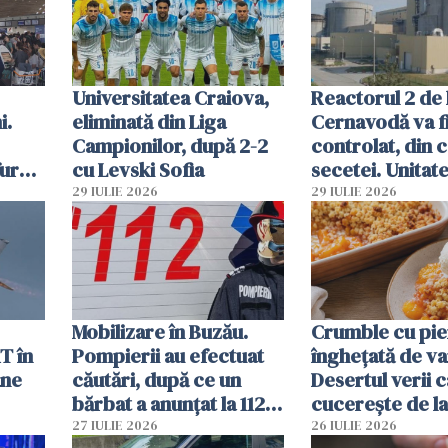
Române
Universitatea Craiova,
Reactorul 2 de 
i.
eliminată din Liga
Cernavodă va fi
Campionilor, după 2-2
controlat, din 
furau
cu Levski Sofia
secetei. Unitate
și
deja oprită
29 IULIE 2026
29 IULIE 2026
ă
Mobilizare în Buzău.
Crumble cu pier
T în
Pompierii au efectuat
înghețată de van
ane
căutări, după ce un
Desertul verii c
bărbat a anunțat la 112
cucerește de l
că a văzut un obiect
lingură
27 IULIE 2026
26 IULIE 2026