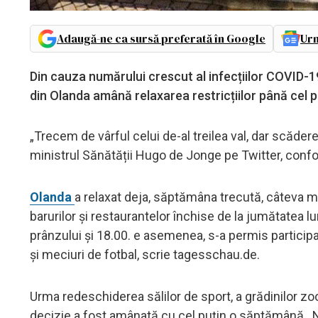
Adaugă-ne ca sursă preferată în Google
Urm
Din cauza numărului crescut al infecțiilor COVID-19
din Olanda amână relaxarea restricțiilor până cel p
„Trecem de vârful celui de-al treilea val, dar scădere
ministrul Sănătății Hugo de Jonge pe Twitter, conf
Olanda
a relaxat deja, săptămâna trecută, câteva măs
barurilor și restaurantelor închise de la jumătatea lu
prânzului și 18.00. e asemenea, s-a permis partici
și meciuri de fotbal, scrie tagesschau.de.
Urma redeschiderea sălilor de sport, a grădinilor zoo
decizie a fost amânată cu cel puțin o săptămână. 