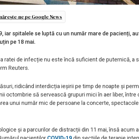
ărește-ne pe Google News
, iar spitalele se luptă cu un număr mare de pacienți, aut
uțin pe 18 mai.
a ratei de infecție nu este încă suficient de puternică, a 
orm Reuters.
uri, ridicând interdicția ieșirii pe timp de noapte și per
nii octombrie să servească grupuri mici în aer liber, între 
parea unui număr mic de persoane la concerte, spectacole
logice și a parcurilor de distracții din 11 mai, însă acum
Numărul pacienților
COVID-19
din secțiile de terapie inte