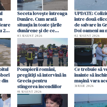
ul
Seceta lovește întreaga
UPDATE: Colizi
în
Dunăre. Cum arată
între două elic
leare
situația în toate țările
de salvare în Gr
u 2
dunărene și de ce
Doi oameni au 
ecută
România resimte
03 AUGUST 2026
02 AUGUST 2026
efectele, deși a plouat
în iulie
itul
Pompierii români,
Ce trebuie să ve
oborî
pregătiţi să intervină în
înainte să închi
 din
Grecia pentru
mașină vara ac
stingerea incendiilor
31 IULIE 2026
01 AUGUST 2026