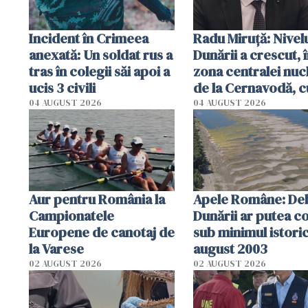
Incident în Crimeea
Radu Miruţă: Nivel
anexată: Un soldat rus a
Dunării a crescut, 
tras în colegii săi apoi a
zona centralei nuc
ucis 3 civili
de la Cernavodă, c
cm faţă de ziua tr
04 AUGUST 2026
04 AUGUST 2026
Aur pentru România la
Apele Române: Deb
Campionatele
Dunării ar putea c
Europene de canotaj de
sub minimul istoric
la Varese
august 2003
02 AUGUST 2026
02 AUGUST 2026