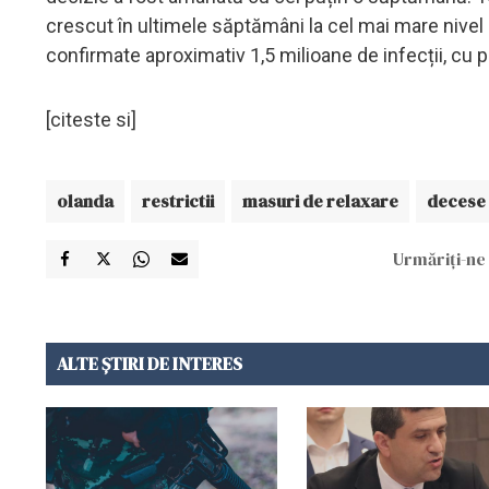
crescut în ultimele săptămâni la cel mai mare nivel 
confirmate aproximativ 1,5 milioane de infecții, cu
[citeste si]
olanda
restrictii
masuri de relaxare
decese
Urmăriți-ne 
ALTE ȘTIRI DE INTERES