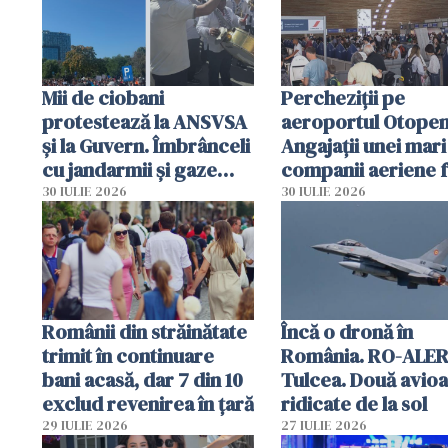
Mii de ciobani
Percheziții pe
protestează la ANSVSA
aeroportul Otopen
și la Guvern. Îmbrânceli
Angajații unei mari
cu jandarmii și gaze
companii aeriene 
lacrimogene
parfumuri, ceasuri 
30 IULIE 2026
30 IULIE 2026
mâncarea destinat
vânzării
Românii din străinătate
Încă o dronă în
trimit în continuare
România. RO-ALER
bani acasă, dar 7 din 10
Tulcea. Două avio
exclud revenirea în țară
ridicate de la sol
29 IULIE 2026
27 IULIE 2026