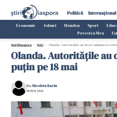
Politică
Internațional
Economie
Joburi
Monden
Sport
Educ
Povestea Mea
Eș
StiriDiaspora
›
Știri
›
Olanda. Autoritățile au decis amânarea relaxăr
Olanda. Autoritățile au 
puțin pe 18 mai
De
Nicoleta Baciu
01 MAI 2021