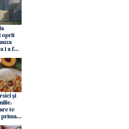
la
 oprit
cauza
a 1 a fost
sici și
ilie.
are te
a prima