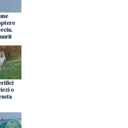
une
optere
ecia.
murit
rifici
riezi o
easta