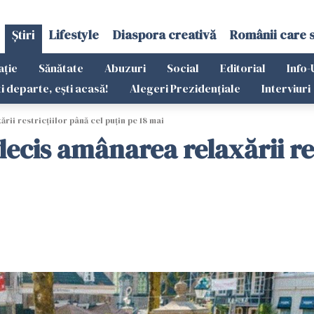
Știri
Lifestyle
Diaspora creativă
Românii care 
ație
Sănătate
Abuzuri
Social
Editorial
Info-
ti departe, ești acasă!
Alegeri Prezidențiale
Interviuri
ii restricțiilor până cel puțin pe 18 mai
decis amânarea relaxării res