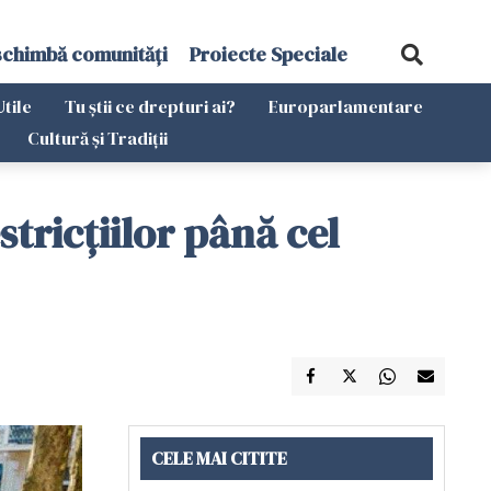
schimbă comunități
Proiecte Speciale
Utile
Tu știi ce drepturi ai?
Europarlamentare
Cultură și Tradiții
tricțiilor până cel
CELE MAI CITITE