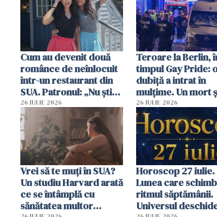
Cum au devenit două
Teroare la Berlin, î
românce de neînlocuit
timpul Gay Pride: 
într-un restaurant din
dubiță a intrat în
SUA. Patronul: „Nu știu
mulțime. Un mort ș
ce o să mă fac fără voi”
răniți
26 IULIE 2026
26 IULIE 2026
Vrei să te muți în SUA?
Horoscop 27 iulie.
Un studiu Harvard arată
Lunea care schim
ce se întâmplă cu
ritmul săptămânii.
sănătatea multor
Universul deschide
26 IULIE 2026
26 IULIE 2026