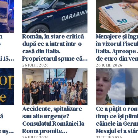
luminos
n
Român, în stare critică
Menajere și îngr
o
după ce a intrat într-o
în vizorul Fiscu
casă din Italia.
Italia. Aproape
i 15
Proprietarul spune că
de euro din veni
s-a apărat cu un cuțit
ascunși de autor
26 IULIE 2026
26 IULIE 2026
Accidente, spitalizare
Ce a pățit o ro
bă
sau alte urgențe?
timp ce își pli
Consulatul României la
câinele în Germ
 uși
Roma promite
Mesajul ei a stâr
26 IULIE 2026
25 IULIE 2026