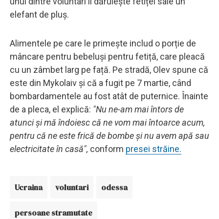
unul dintre voluntari îi dăruiește fetiței sale un
elefant de pluș.
Alimentele pe care le primește includ o porție de
mâncare pentru bebeluși pentru fetiță, care pleacă
cu un zâmbet larg pe față. Pe stradă, Olev spune că
este din Mykolaiv și că a fugit pe 7 martie, când
bombardamentele au fost atât de puternice. Înainte
de a pleca, el explică:
"Nu ne-am mai întors de
atunci și mă îndoiesc că ne vom mai întoarce acum,
pentru că ne este frică de bombe și nu avem apă sau
electricitate în casă",
conform
presei străine.
Ucraina
voluntari
odessa
persoane stramutate