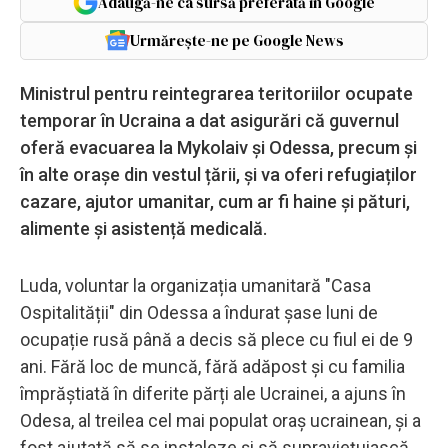
Adaugă-ne ca sursă preferată în Google
Urmărește-ne pe Google News
Ministrul pentru reintegrarea teritoriilor ocupate
temporar în Ucraina a dat asigurări că guvernul
oferă evacuarea la Mykolaiv și Odessa, precum și
în alte orașe din vestul țării, și va oferi refugiaților
cazare, ajutor umanitar, cum ar fi haine și pături,
alimente și asistență medicală.
Luda, voluntar la organizația umanitară "Casa
Ospitalității" din Odessa a îndurat șase luni de
ocupație rusă până a decis să plece cu fiul ei de 9
ani. Fără loc de muncă, fără adăpost și cu familia
împrăștiată în diferite părți ale Ucrainei, a ajuns în
Odesa, al treilea cel mai populat oraș ucrainean, și a
fost ajutată să se instaleze și să supraviețuiască