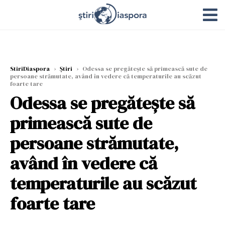
StiriDiaspora
›
Știri
›
Odessa se pregătește să primească sute de
persoane strămutate, având în vedere că temperaturile au scăzut
foarte tare
Odessa se pregătește să
primească sute de
persoane strămutate,
având în vedere că
temperaturile au scăzut
foarte tare