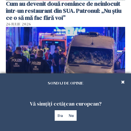
Cum au devenit două românce de neînlocuit
într-un restaurant din SUA. Patronul: „Nu știu
ce o să mă fac fără voi”
26 IULIE 2026
SONDAJ DE OPINIE
Teroare la Berlin, în timpul Gay Pride: o dubiță
Vă simțiți cetățean european?
a intrat în mulțime. Un mort și 15 răniți
26 IULIE 2026
Da
Nu