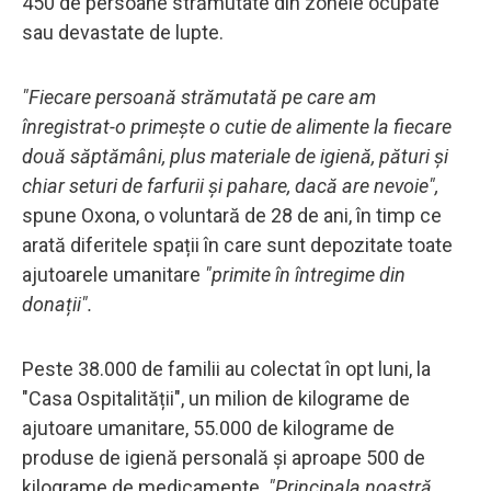
450 de persoane strămutate din zonele ocupate
sau devastate de lupte.
"Fiecare persoană strămutată pe care am
înregistrat-o primește o cutie de alimente la fiecare
două săptămâni, plus materiale de igienă, pături și
chiar seturi de farfurii și pahare, dacă are nevoie",
spune Oxona, o voluntară de 28 de ani, în timp ce
arată diferitele spații în care sunt depozitate toate
ajutoarele umanitare
"primite în întregime din
donații".
Peste 38.000 de familii au colectat în opt luni, la
"Casa Ospitalității", un milion de kilograme de
ajutoare umanitare, 55.000 de kilograme de
produse de igienă personală și aproape 500 de
kilograme de medicamente.
"Principala noastră