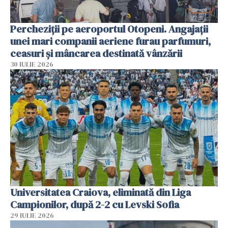
Percheziții pe aeroportul Otopeni. Angajații
unei mari companii aeriene furau parfumuri,
ceasuri și mâncarea destinată vânzării
30 IULIE 2026
Universitatea Craiova, eliminată din Liga
Campionilor, după 2-2 cu Levski Sofia
29 IULIE 2026