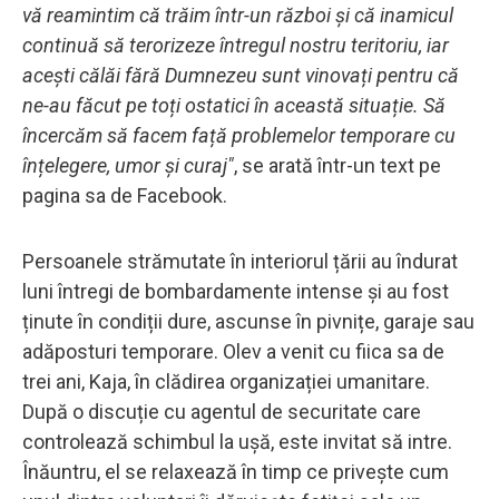
vă reamintim că trăim într-un război și că inamicul
continuă să terorizeze întregul nostru teritoriu, iar
acești călăi fără Dumnezeu sunt vinovați pentru că
ne-au făcut pe toți ostatici în această situație. Să
încercăm să facem față problemelor temporare cu
înțelegere, umor și curaj"
, se arată într-un text pe
pagina sa de Facebook.
Persoanele strămutate în interiorul țării au îndurat
luni întregi de bombardamente intense și au fost
ținute în condiții dure, ascunse în pivnițe, garaje sau
adăposturi temporare. Olev a venit cu fiica sa de
trei ani, Kaja, în clădirea organizației umanitare.
După o discuție cu agentul de securitate care
controlează schimbul la ușă, este invitat să intre.
Înăuntru, el se relaxează în timp ce privește cum