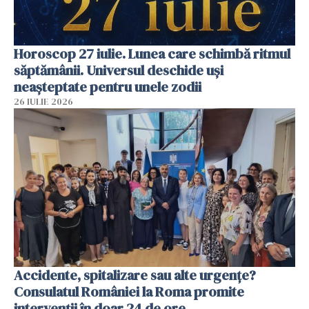
Horoscop 27 iulie. Lunea care schimbă ritmul
săptămânii. Universul deschide uși
neașteptate pentru unele zodii
26 IULIE 2026
Accidente, spitalizare sau alte urgențe?
Consulatul României la Roma promite
intervenții în doar 24 de ore