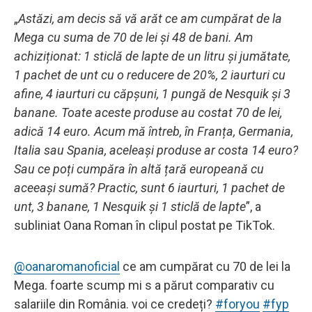
„
Astăzi, am decis să vă arăt ce am cumpărat de la
Mega cu suma de 70 de lei și 48 de bani. Am
achiziționat: 1 sticlă de lapte de un litru și jumătate,
1 pachet de unt cu o reducere de 20%, 2 iaurturi cu
afine, 4 iaurturi cu căpșuni, 1 pungă de Nesquik și 3
banane. Toate aceste produse au costat 70 de lei,
adică 14 euro. Acum mă întreb, în Franța, Germania,
Italia sau Spania, aceleași produse ar costa 14 euro?
Sau ce poți cumpăra în altă țară europeană cu
aceeași sumă? Practic, sunt 6 iaurturi, 1 pachet de
unt, 3 banane, 1 Nesquik și 1 sticlă de lapte
”, a
subliniat Oana Roman în clipul postat pe TikTok.
@oanaromanoficial
ce am cumpărat cu 70 de lei la
Mega. foarte scump mi s a părut comparativ cu
salariile din România. voi ce credeți?
#foryou
#fyp