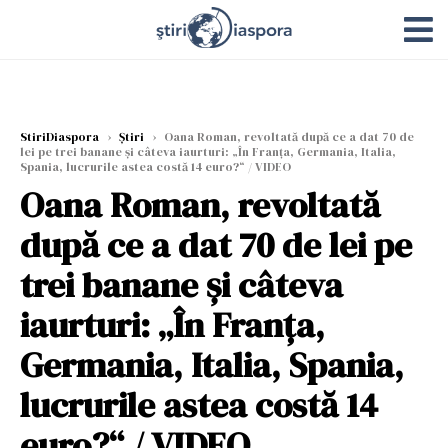
StiriDiaspora
›
Știri
›
Oana Roman, revoltată după ce a dat 70 de
lei pe trei banane și câteva iaurturi: „În Franța, Germania, Italia,
Spania, lucrurile astea costă 14 euro?“ / VIDEO
Oana Roman, revoltată
după ce a dat 70 de lei pe
trei banane și câteva
iaurturi: „În Franța,
Germania, Italia, Spania,
lucrurile astea costă 14
euro?“ / VIDEO