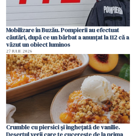
Mobilizare în Buzău. Pompierii au efectuat
căutări, după ce un bărbat a anunțat la 112 că a
văzut un obiect luminos
27 IULIE 2026
Crumble cu piersici și înghețată de vanilie.
Desertul verii care te cucerește de la prima