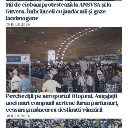
Mii de ciobani protestează la ANSVSA și la
Guvern. Îmbrânceli cu jandarmii și gaze
lacrimogene
30 IULIE 2026
Percheziții pe aeroportul Otopeni. Angajații
unei mari companii aeriene furau parfumuri,
ceasuri și mâncarea destinată vânzării
30 IULIE 2026