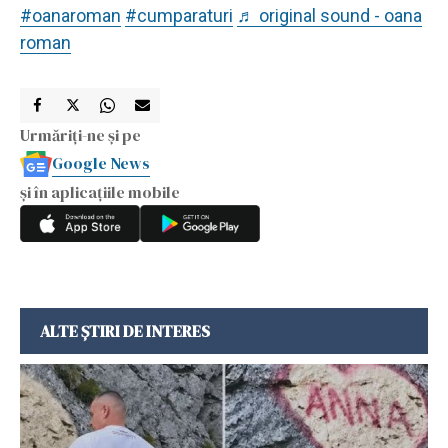
#oanaroman
#cumparaturi
♬ original sound - oana
roman
Urmăriți-ne și pe
Google News
și în aplicațiile mobile
ALTE ȘTIRI DE INTERES