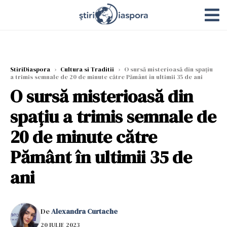
StiriDiaspora
›
Cultura si Traditii
›
O sursă misterioasă din spațiu
a trimis semnale de 20 de minute către Pământ în ultimii 35 de ani
O sursă misterioasă din
spațiu a trimis semnale de
20 de minute către
Pământ în ultimii 35 de
ani
De
Alexandra Curtache
20 IULIE 2023