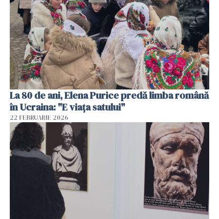
La 80 de ani, Elena Purice predă limba română
în Ucraina: "E viața satului"
22 FEBRUARIE 2026