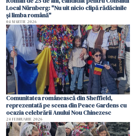
Român de 25 de ani, candidat pentru Consiliul
Local Nürnberg: "Nu uit nicio clipă rădăcinile
și limba română"
04 MARTIE 2026
Comunitatea românească din Sheffield,
reprezentată pe scena din Peace Gardens cu
ocazia celebrării Anului Nou Chinezesc
24 FEBRUARIE 2026