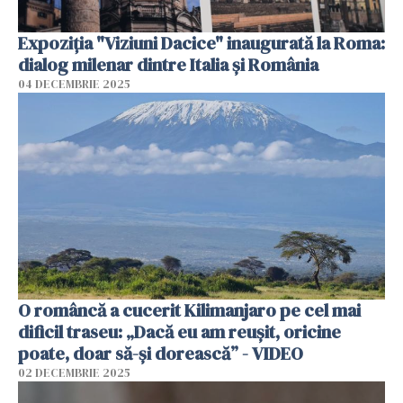
Expoziția "Viziuni Dacice" inaugurată la Roma:
dialog milenar dintre Italia și România
04 DECEMBRIE 2025
O româncă a cucerit Kilimanjaro pe cel mai
dificil traseu: „Dacă eu am reușit, oricine
poate, doar să-și dorească” - VIDEO
02 DECEMBRIE 2025