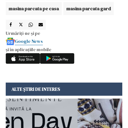
masina parcata pe casa
masina parcata gard
Urmăriți-ne și pe
Google News
și în aplicațiile mobile
ALTE ȘTIRI DE INTERES