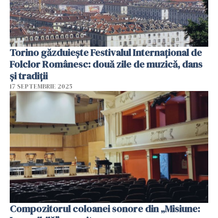
Torino găzduiește Festivalul Internațional de
Folclor Românesc: două zile de muzică, dans
și tradiții
17 SEPTEMBRIE 2025
Compozitorul coloanei sonore din „Misiune: