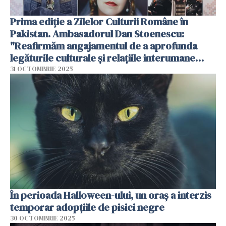
Prima ediție a Zilelor Culturii Române în
Pakistan. Ambasadorul Dan Stoenescu:
"Reafirmăm angajamentul de a aprofunda
legăturile culturale și relațiile interumane
dintre România și Pakistan"
31 OCTOMBRIE 2025
În perioada Halloween-ului, un oraș a interzis
temporar adopțiile de pisici negre
30 OCTOMBRIE 2025