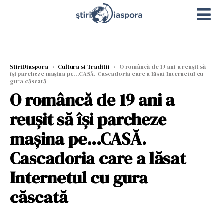
StiriDiaspora
›
Cultura si Traditii
›
O româncă de 19 ani a reușit să
își parcheze mașina pe...CASĂ. Cascadoria care a lăsat Internetul cu
gura căscată
O româncă de 19 ani a
reușit să își parcheze
mașina pe...CASĂ.
Cascadoria care a lăsat
Internetul cu gura
căscată