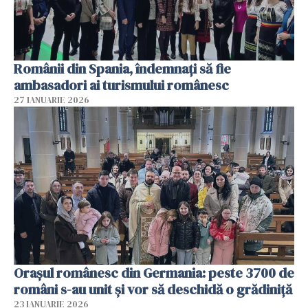
Românii din Spania, îndemnați să fie
ambasadori ai turismului românesc
27 IANUARIE 2026
Orașul românesc din Germania: peste 3700 de
români s-au unit și vor să deschidă o grădiniță
23 IANUARIE 2026